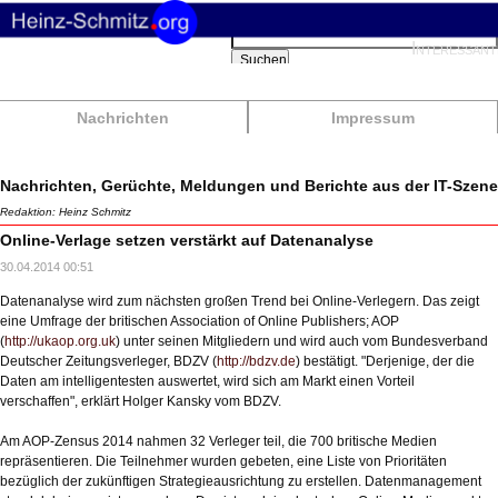
Suchbegriffe
Interessant
Suchen
Nachrichten
Impressum
Nachrichten, Gerüchte, Meldungen und Berichte aus der IT-Szene
Redaktion: Heinz Schmitz
Online-Verlage setzen verstärkt auf Datenanalyse
30.04.2014 00:51
Datenanalyse wird zum nächsten großen Trend bei Online-Verlegern. Das zeigt
eine Umfrage der britischen Association of Online Publishers; AOP
(
http://ukaop.org.uk
) unter seinen Mitgliedern und wird auch vom Bundesverband
Deutscher Zeitungsverleger, BDZV (
http://bdzv.de
) bestätigt. "Derjenige, der die
Daten am intelligentesten auswertet, wird sich am Markt einen Vorteil
verschaffen", erklärt Holger Kansky vom BDZV.
Am AOP-Zensus 2014 nahmen 32 Verleger teil, die 700 britische Medien
repräsentieren. Die Teilnehmer wurden gebeten, eine Liste von Prioritäten
bezüglich der zukünftigen Strategieausrichtung zu erstellen. Datenmanagement