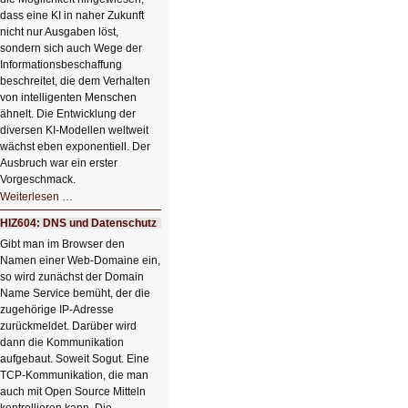
dass eine KI in naher Zukunft
nicht nur Ausgaben löst,
sondern sich auch Wege der
Informationsbeschaffung
beschreitet, die dem Verhalten
von intelligenten Menschen
ähnelt. Die Entwicklung der
diversen KI-Modellen weltweit
wächst eben exponentiell. Der
Ausbruch war ein erster
Vorgeschmack.
HIZ605:
Weiterlesen …
Der
Ausbruch
HIZ604: DNS und Datenschutz
der
KI
Gibt man im Browser den
Namen einer Web-Domaine ein,
so wird zunächst der Domain
Name Service bemüht, der die
zugehörige IP-Adresse
zurückmeldet. Darüber wird
dann die Kommunikation
aufgebaut. Soweit Sogut. Eine
TCP-Kommunikation, die man
auch mit Open Source Mitteln