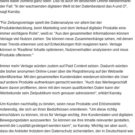
stand dabei zumeist ganz oben. Das ist auch im deutschen Online-Medienmarkt
der Fall: "In der wachsenden digitalen Welt ist der Datenbestand das A und O",
sagt Kansky.
"Für Zeitungsverlage spielt die Datenanalyse vor allem bei der
Produktentwicklung, beim Marketing und dem Verkauf digitaler Produkte eine
immer wichtigere Rolle", weiß er. "Aus den gesammelten Informationen können
Verlage viel Nutzen ziehen. Sie können neue Zusammenhänge sehen, mit denen
man Trends erkennen und auf Entwicklungen früh reagieren kann. Verlage
können in 'Realtime' Inhalte optimieren, Nutzerverhalten analysieren und neue
Produkte offerieren."
Immer mehr Verlage würden zudem auf Paid Content setzen. Dadurch würden
die bisher anonymen Online-Leser über die Registrierung auf der Webseite
identifizierbar. Mit den gesammelten Kundendaten wiederum könnten die User
auf andere Produkte aufmerksam gemacht werden. "Auch das Werbegeschäft
kann davon profitieren, denn mit den neuen qualifizierten Daten kann der
Werbekunde sein Zielpublikum noch genauer adressieren", erklärt Kansky.
Um Kunden nachhaltig zu binden, seien neue Produkte und Erlösmodelle
notwendig, die sich an ihren Bedürfnissen orientieren. "Um diese richtig
einschätzen zu können, ist es für Verlage wichtig, ihre Kundendaten und digitalen
Bewegungsdaten auszuwerten. So können sie ihre Inhalte relevanter gestalten,
womit die Loyalität gesteigert werden kann", so Kansky. Wichtig sei aber auch,
dass die Anbieter trotzdem den Datenschutz sicherstellen, der in Deutschland wie