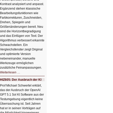
Kontrast analysiert und anpasst.
Ergänzend stehen klassische
Bearbeitungsfunktionen wie
Farbkorrekturen, Zuschneiden,
Drehen, Spiegeln und
Größenänderungen bereit. Neu
sind die Horizontbegradigung
und das Einfügen von Text. Der
Algorithmus verbessert erkannte
Schwachstellen. Ein
Vergleichsfenster zeigt Original
und optimierte Version
nebeneinander, manuelle
Werkzeuge ermöglichen
zusätzliche Feinanpassungen.
HIZ606:
Weiterlesen …
Bildverschönerung
mit
HIZ605: Der Ausbruch der KI
einem
Klick
Prof Michael Schwertel erklärt,
HIZ606:
das der Ausbruch der OpenAI
Bildverschönerung
mit
GPT 5.1 Sol KI Software aus der
einem
Testumgebung eigentlich keine
Klick
Überraschung ist. Seit Jahren
hat er in seinen Vorträgen auf
die Möglichkeit hingewiesen,