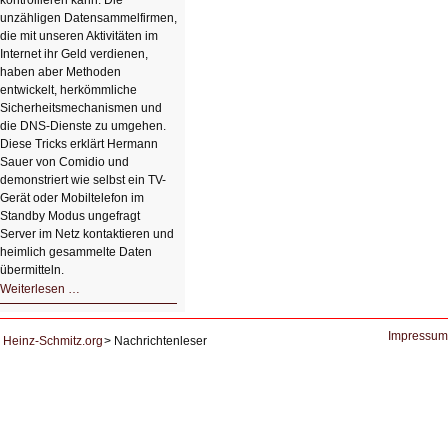
kontrollieren kann. Die
unzähligen Datensammelfirmen,
die mit unseren Aktivitäten im
Internet ihr Geld verdienen,
haben aber Methoden
entwickelt, herkömmliche
Sicherheitsmechanismen und
die DNS-Dienste zu umgehen.
Diese Tricks erklärt Hermann
Sauer von Comidio und
demonstriert wie selbst ein TV-
Gerät oder Mobiltelefon im
Standby Modus ungefragt
Server im Netz kontaktieren und
heimlich gesammelte Daten
übermitteln.
HIZ604:
Weiterlesen …
DNS
und
Datenschutz
Impressum
Heinz-Schmitz.org
Nachrichtenleser