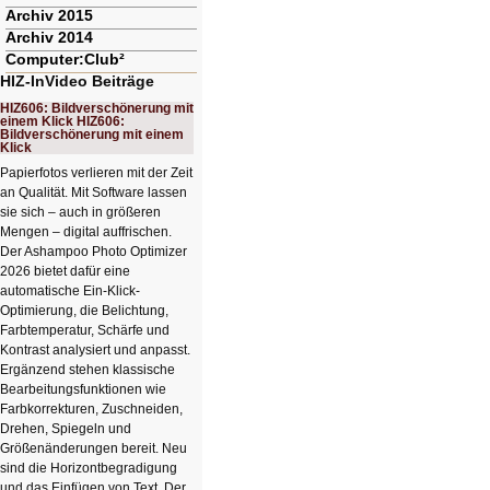
Archiv 2015
Archiv 2014
Computer:Club²
HIZ-InVideo Beiträge
HIZ606: Bildverschönerung mit
einem Klick HIZ606:
Bildverschönerung mit einem
Klick
Papierfotos verlieren mit der Zeit
an Qualität. Mit Software lassen
sie sich – auch in größeren
Mengen – digital auffrischen.
Der Ashampoo Photo Optimizer
2026 bietet dafür eine
automatische Ein-Klick-
Optimierung, die Belichtung,
Farbtemperatur, Schärfe und
Kontrast analysiert und anpasst.
Ergänzend stehen klassische
Bearbeitungsfunktionen wie
Farbkorrekturen, Zuschneiden,
Drehen, Spiegeln und
Größenänderungen bereit. Neu
sind die Horizontbegradigung
und das Einfügen von Text. Der