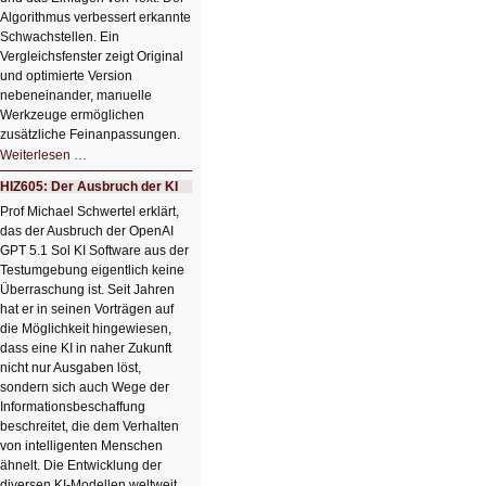
Algorithmus verbessert erkannte
Schwachstellen. Ein
Vergleichsfenster zeigt Original
und optimierte Version
nebeneinander, manuelle
Werkzeuge ermöglichen
zusätzliche Feinanpassungen.
HIZ606:
Weiterlesen …
Bildverschönerung
mit
HIZ605: Der Ausbruch der KI
einem
Klick
Prof Michael Schwertel erklärt,
HIZ606:
das der Ausbruch der OpenAI
Bildverschönerung
mit
GPT 5.1 Sol KI Software aus der
einem
Testumgebung eigentlich keine
Klick
Überraschung ist. Seit Jahren
hat er in seinen Vorträgen auf
die Möglichkeit hingewiesen,
dass eine KI in naher Zukunft
nicht nur Ausgaben löst,
sondern sich auch Wege der
Informationsbeschaffung
beschreitet, die dem Verhalten
von intelligenten Menschen
ähnelt. Die Entwicklung der
diversen KI-Modellen weltweit