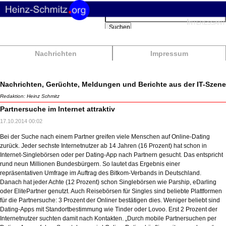
Suchbegriffe
Interessant
Suchen
Nachrichten
Impressum
Nachrichten, Gerüchte, Meldungen und Berichte aus der IT-Szene
Redaktion: Heinz Schmitz
Partnersuche im Internet attraktiv
17.10.2014 00:02
Bei der Suche nach einem Partner greifen viele Menschen auf Online-Dating
zurück. Jeder sechste Internetnutzer ab 14 Jahren (16 Prozent) hat schon in
Internet-Singlebörsen oder per Dating-App nach Partnern gesucht. Das entspricht
rund neun Millionen Bundesbürgern. So lautet das Ergebnis einer
repräsentativen Umfrage im Auftrag des Bitkom-Verbands in Deutschland.
Danach hat jeder Achte (12 Prozent) schon Singlebörsen wie Parship, eDarling
oder ElitePartner genutzt. Auch Reisebörsen für Singles sind beliebte Plattformen
für die Partnersuche: 3 Prozent der Onliner bestätigen dies. Weniger beliebt sind
Dating-Apps mit Standortbestimmung wie Tinder oder Lovoo. Erst 2 Prozent der
Internetnutzer suchten damit nach Kontakten. „Durch mobile Partnersuchen per