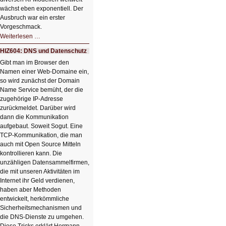
wächst eben exponentiell. Der
Ausbruch war ein erster
Vorgeschmack.
HIZ605:
Weiterlesen …
Der
Ausbruch
HIZ604: DNS und Datenschutz
der
KI
Gibt man im Browser den
Namen einer Web-Domaine ein,
so wird zunächst der Domain
Name Service bemüht, der die
zugehörige IP-Adresse
zurückmeldet. Darüber wird
dann die Kommunikation
aufgebaut. Soweit Sogut. Eine
TCP-Kommunikation, die man
auch mit Open Source Mitteln
kontrollieren kann. Die
unzähligen Datensammelfirmen,
die mit unseren Aktivitäten im
Internet ihr Geld verdienen,
haben aber Methoden
entwickelt, herkömmliche
Sicherheitsmechanismen und
die DNS-Dienste zu umgehen.