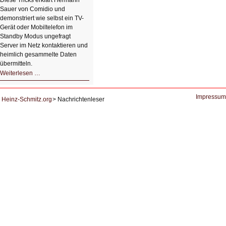
Diese Tricks erklärt Hermann
Sauer von Comidio und
demonstriert wie selbst ein TV-
Gerät oder Mobiltelefon im
Standby Modus ungefragt
Server im Netz kontaktieren und
heimlich gesammelte Daten
übermitteln.
HIZ604:
Weiterlesen …
DNS
und
Datenschutz
Impressum
Heinz-Schmitz.org
Nachrichtenleser