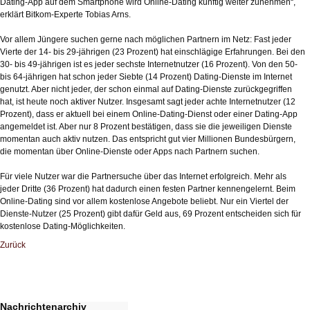
Dating-App auf dem Smartphone wird Online-Dating künftig weiter zunehmen“,
erklärt Bitkom-Experte Tobias Arns.
Vor allem Jüngere suchen gerne nach möglichen Partnern im Netz: Fast jeder
Vierte der 14- bis 29-jährigen (23 Prozent) hat einschlägige Erfahrungen. Bei den
30- bis 49-jährigen ist es jeder sechste Internetnutzer (16 Prozent). Von den 50-
bis 64-jährigen hat schon jeder Siebte (14 Prozent) Dating-Dienste im Internet
genutzt. Aber nicht jeder, der schon einmal auf Dating-Dienste zurückgegriffen
hat, ist heute noch aktiver Nutzer. Insgesamt sagt jeder achte Internetnutzer (12
Prozent), dass er aktuell bei einem Online-Dating-Dienst oder einer Dating-App
angemeldet ist. Aber nur 8 Prozent bestätigen, dass sie die jeweiligen Dienste
momentan auch aktiv nutzen. Das entspricht gut vier Millionen Bundesbürgern,
die momentan über Online-Dienste oder Apps nach Partnern suchen.
Für viele Nutzer war die Partnersuche über das Internet erfolgreich. Mehr als
jeder Dritte (36 Prozent) hat dadurch einen festen Partner kennengelernt. Beim
Online-Dating sind vor allem kostenlose Angebote beliebt. Nur ein Viertel der
Dienste-Nutzer (25 Prozent) gibt dafür Geld aus, 69 Prozent entscheiden sich für
kostenlose Dating-Möglichkeiten.
Zurück
Nachrichtenarchiv