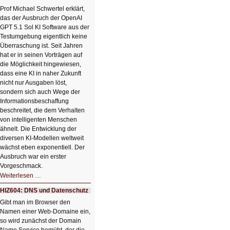
einem
Klick
Prof Michael Schwertel erklärt,
HIZ606:
das der Ausbruch der OpenAI
Bildverschönerung
mit
GPT 5.1 Sol KI Software aus der
einem
Testumgebung eigentlich keine
Klick
Überraschung ist. Seit Jahren
hat er in seinen Vorträgen auf
die Möglichkeit hingewiesen,
dass eine KI in naher Zukunft
nicht nur Ausgaben löst,
sondern sich auch Wege der
Informationsbeschaffung
beschreitet, die dem Verhalten
von intelligenten Menschen
ähnelt. Die Entwicklung der
diversen KI-Modellen weltweit
wächst eben exponentiell. Der
Ausbruch war ein erster
Vorgeschmack.
HIZ605:
Weiterlesen …
Der
Ausbruch
HIZ604: DNS und Datenschutz
der
KI
Gibt man im Browser den
Namen einer Web-Domaine ein,
so wird zunächst der Domain