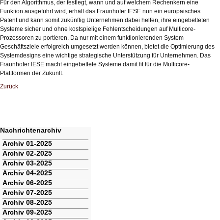
Für den Algorithmus, der festlegt, wann und auf welchem Rechenkern eine
Funktion ausgeführt wird, erhält das Fraunhofer IESE nun ein europäisches
Patent und kann somit zukünftig Unternehmen dabei helfen, ihre eingebetteten
Systeme sicher und ohne kostspielige Fehlentscheidungen auf Multicore-
Prozessoren zu portieren. Da nur mit einem funktionierenden System
Geschäftsziele erfolgreich umgesetzt werden können, bietet die Optimierung des
Systemdesigns eine wichtige strategische Unterstützung für Unternehmen. Das
Fraunhofer IESE macht eingebettete Systeme damit fit für die Multicore-
Plattformen der Zukunft.
Zurück
Nachrichtenarchiv
Navigation
Archiv 01-2025
überspringen
Archiv 02-2025
Archiv 03-2025
Archiv 04-2025
Archiv 06-2025
Archiv 07-2025
Archiv 08-2025
Archiv 09-2025