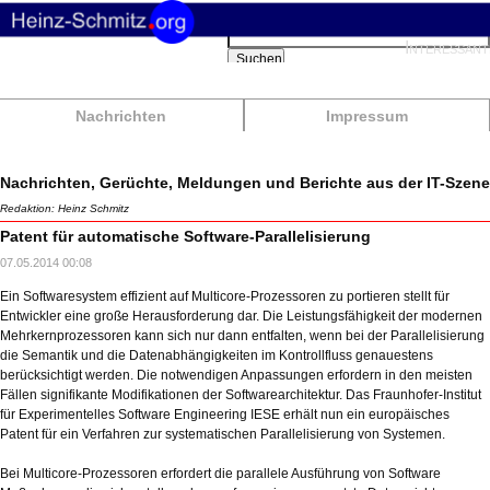
Suchbegriffe
Interessant
Suchen
Nachrichten
Impressum
Nachrichten, Gerüchte, Meldungen und Berichte aus der IT-Szene
Redaktion: Heinz Schmitz
Patent für automatische Software-Parallelisierung
07.05.2014 00:08
Ein Softwaresystem effizient auf Multicore-Prozessoren zu portieren stellt für
Entwickler eine große Herausforderung dar. Die Leistungsfähigkeit der modernen
Mehrkernprozessoren kann sich nur dann entfalten, wenn bei der Parallelisierung
die Semantik und die Datenabhängigkeiten im Kontrollfluss genauestens
berücksichtigt werden. Die notwendigen Anpassungen erfordern in den meisten
Fällen signifikante Modifikationen der Softwarearchitektur. Das Fraunhofer-Institut
für Experimentelles Software Engineering IESE erhält nun ein europäisches
Patent für ein Verfahren zur systematischen Parallelisierung von Systemen.
Bei Multicore-Prozessoren erfordert die parallele Ausführung von Software