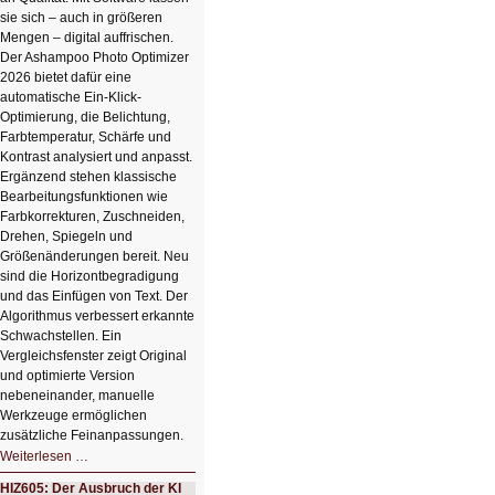
sie sich – auch in größeren
Mengen – digital auffrischen.
Der Ashampoo Photo Optimizer
2026 bietet dafür eine
automatische Ein-Klick-
Optimierung, die Belichtung,
Farbtemperatur, Schärfe und
Kontrast analysiert und anpasst.
Ergänzend stehen klassische
Bearbeitungsfunktionen wie
Farbkorrekturen, Zuschneiden,
Drehen, Spiegeln und
Größenänderungen bereit. Neu
sind die Horizontbegradigung
und das Einfügen von Text. Der
Algorithmus verbessert erkannte
Schwachstellen. Ein
Vergleichsfenster zeigt Original
und optimierte Version
nebeneinander, manuelle
Werkzeuge ermöglichen
zusätzliche Feinanpassungen.
HIZ606:
Weiterlesen …
Bildverschönerung
mit
HIZ605: Der Ausbruch der KI