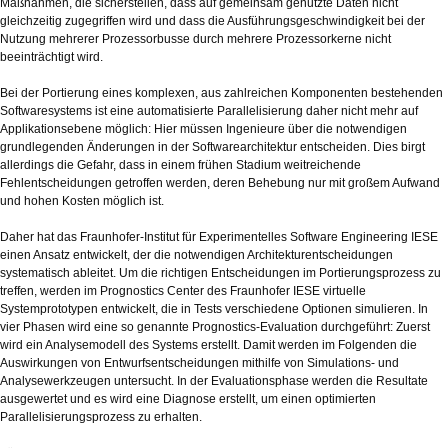
Maßnahmen, die sicherstellen, dass auf gemeinsam genutzte Daten nicht
gleichzeitig zugegriffen wird und dass die Ausführungsgeschwindigkeit bei der
Nutzung mehrerer Prozessorbusse durch mehrere Prozessorkerne nicht
beeinträchtigt wird.
Bei der Portierung eines komplexen, aus zahlreichen Komponenten bestehenden
Softwaresystems ist eine automatisierte Parallelisierung daher nicht mehr auf
Applikationsebene möglich: Hier müssen Ingenieure über die notwendigen
grundlegenden Änderungen in der Softwarearchitektur entscheiden. Dies birgt
allerdings die Gefahr, dass in einem frühen Stadium weitreichende
Fehlentscheidungen getroffen werden, deren Behebung nur mit großem Aufwand
und hohen Kosten möglich ist.
Daher hat das Fraunhofer-Institut für Experimentelles Software Engineering IESE
einen Ansatz entwickelt, der die notwendigen Architekturentscheidungen
systematisch ableitet. Um die richtigen Entscheidungen im Portierungsprozess zu
treffen, werden im Prognostics Center des Fraunhofer IESE virtuelle
Systemprototypen entwickelt, die in Tests verschiedene Optionen simulieren. In
vier Phasen wird eine so genannte Prognostics-Evaluation durchgeführt: Zuerst
wird ein Analysemodell des Systems erstellt. Damit werden im Folgenden die
Auswirkungen von Entwurfsentscheidungen mithilfe von Simulations- und
Analysewerkzeugen untersucht. In der Evaluationsphase werden die Resultate
ausgewertet und es wird eine Diagnose erstellt, um einen optimierten
Parallelisierungsprozess zu erhalten.