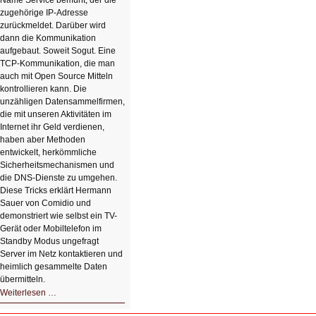
Name Service bemüht, der die
zugehörige IP-Adresse
zurückmeldet. Darüber wird
dann die Kommunikation
aufgebaut. Soweit Sogut. Eine
TCP-Kommunikation, die man
auch mit Open Source Mitteln
kontrollieren kann. Die
unzähligen Datensammelfirmen,
die mit unseren Aktivitäten im
Internet ihr Geld verdienen,
haben aber Methoden
entwickelt, herkömmliche
Sicherheitsmechanismen und
die DNS-Dienste zu umgehen.
Diese Tricks erklärt Hermann
Sauer von Comidio und
demonstriert wie selbst ein TV-
Gerät oder Mobiltelefon im
Standby Modus ungefragt
Server im Netz kontaktieren und
heimlich gesammelte Daten
übermitteln.
HIZ604:
Weiterlesen …
DNS
und