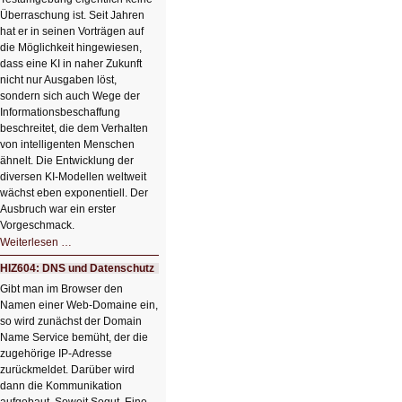
Klick
Überraschung ist. Seit Jahren
hat er in seinen Vorträgen auf
die Möglichkeit hingewiesen,
dass eine KI in naher Zukunft
nicht nur Ausgaben löst,
sondern sich auch Wege der
Informationsbeschaffung
beschreitet, die dem Verhalten
von intelligenten Menschen
ähnelt. Die Entwicklung der
diversen KI-Modellen weltweit
wächst eben exponentiell. Der
Ausbruch war ein erster
Vorgeschmack.
HIZ605:
Weiterlesen …
Der
Ausbruch
HIZ604: DNS und Datenschutz
der
KI
Gibt man im Browser den
Namen einer Web-Domaine ein,
so wird zunächst der Domain
Name Service bemüht, der die
zugehörige IP-Adresse
zurückmeldet. Darüber wird
dann die Kommunikation