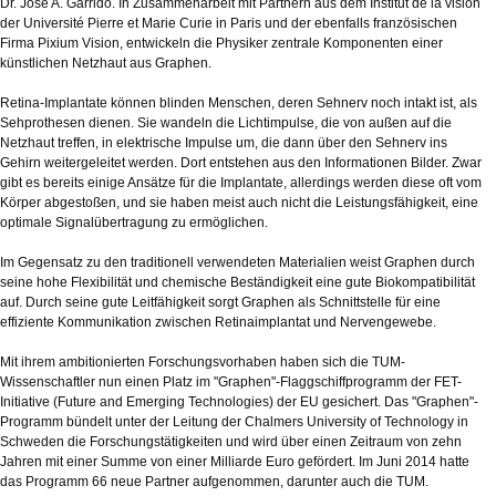
Dr. Jose A. Garrido. In Zusammenarbeit mit Partnern aus dem Institut de la vision
der Université Pierre et Marie Curie in Paris und der ebenfalls französischen
Firma Pixium Vision, entwickeln die Physiker zentrale Komponenten einer
künstlichen Netzhaut aus Graphen.
Retina-Implantate können blinden Menschen, deren Sehnerv noch intakt ist, als
Sehprothesen dienen. Sie wandeln die Lichtimpulse, die von außen auf die
Netzhaut treffen, in elektrische Impulse um, die dann über den Sehnerv ins
Gehirn weitergeleitet werden. Dort entstehen aus den Informationen Bilder. Zwar
gibt es bereits einige Ansätze für die Implantate, allerdings werden diese oft vom
Körper abgestoßen, und sie haben meist auch nicht die Leistungsfähigkeit, eine
optimale Signalübertragung zu ermöglichen.
Im Gegensatz zu den traditionell verwendeten Materialien weist Graphen durch
seine hohe Flexibilität und chemische Beständigkeit eine gute Biokompatibilität
auf. Durch seine gute Leitfähigkeit sorgt Graphen als Schnittstelle für eine
effiziente Kommunikation zwischen Retinaimplantat und Nervengewebe.
Mit ihrem ambitionierten Forschungsvorhaben haben sich die TUM-
Wissenschaftler nun einen Platz im "Graphen"-Flaggschiffprogramm der FET-
Initiative (Future and Emerging Technologies) der EU gesichert. Das "Graphen"-
Programm bündelt unter der Leitung der Chalmers University of Technology in
Schweden die Forschungstätigkeiten und wird über einen Zeitraum von zehn
Jahren mit einer Summe von einer Milliarde Euro gefördert. Im Juni 2014 hatte
das Programm 66 neue Partner aufgenommen, darunter auch die TUM.