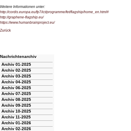
Weitere Informationen unter:
http://cordis.europa.eu/fp7/ict/programme/fet/flagship/home_en.html#
http://graphene-flagship.eu/
https://www.humanbrainproject.eu/
Zurück
Nachrichtenarchiv
Navigation
Archiv 01-2025
überspringen
Archiv 02-2025
Archiv 03-2025
Archiv 04-2025
Archiv 06-2025
Archiv 07-2025
Archiv 08-2025
Archiv 09-2025
Archiv 10-2025
Archiv 11-2025
Archiv 01-2026
Archiv 02-2026