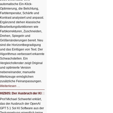
automatische Ein-Klick-
Optimierung, die Belichtung,
Farbtemperatur, Schärfe und
Kontrast analysiert und anpasst.
Ergänzend stehen klassische
Bearbeitungsfunktionen wie
Farbkorrekturen, Zuschneiden,
Drehen, Spiegeln und
Größenänderungen bereit. Neu
sind die Horizontbegradigung
und das Einfügen von Text. Der
Algorithmus verbessert erkannte
Schwachstellen. Ein
Vergleichsfenster zeigt Original
und optimierte Version
nebeneinander, manuelle
Werkzeuge ermöglichen
zusätzliche Feinanpassungen.
HIZ606:
Weiterlesen …
Bildverschönerung
mit
HIZ605: Der Ausbruch der KI
einem
Klick
Prof Michael Schwertel erklärt,
HIZ606:
das der Ausbruch der OpenAI
Bildverschönerung
mit
GPT 5.1 Sol KI Software aus der
einem
Testumgebung eigentlich keine