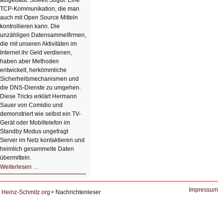
aufgebaut. Soweit Sogut. Eine
TCP-Kommunikation, die man
auch mit Open Source Mitteln
kontrollieren kann. Die
unzähligen Datensammelfirmen,
die mit unseren Aktivitäten im
Internet ihr Geld verdienen,
haben aber Methoden
entwickelt, herkömmliche
Sicherheitsmechanismen und
die DNS-Dienste zu umgehen.
Diese Tricks erklärt Hermann
Sauer von Comidio und
demonstriert wie selbst ein TV-
Gerät oder Mobiltelefon im
Standby Modus ungefragt
Server im Netz kontaktieren und
heimlich gesammelte Daten
übermitteln.
HIZ604:
Weiterlesen …
DNS
und
Datenschutz
Impressum
Heinz-Schmitz.org
Nachrichtenleser