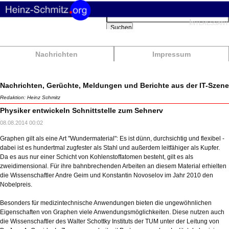
Suchbegriffe
Interessant
Suchen
Nachrichten
Impressum
Nachrichten, Gerüchte, Meldungen und Berichte aus der IT-Szene
Redaktion: Heinz Schmitz
Physiker entwickeln Schnittstelle zum Sehnerv
08.08.2014 00:02
Graphen gilt als eine Art "Wundermaterial": Es ist dünn, durchsichtig und flexibel -
dabei ist es hundertmal zugfester als Stahl und außerdem leitfähiger als Kupfer.
Da es aus nur einer Schicht von Kohlenstoffatomen besteht, gilt es als
zweidimensional. Für ihre bahnbrechenden Arbeiten an diesem Material erhielten
die Wissenschaftler Andre Geim und Konstantin Novoselov im Jahr 2010 den
Nobelpreis.
Besonders für medizintechnische Anwendungen bieten die ungewöhnlichen
Eigenschaften von Graphen viele Anwendungsmöglichkeiten. Diese nutzen auch
die Wissenschaftler des Walter Schottky Instituts der TUM unter der Leitung von