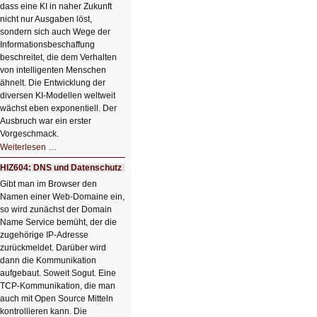
dass eine KI in naher Zukunft
nicht nur Ausgaben löst,
sondern sich auch Wege der
Informationsbeschaffung
beschreitet, die dem Verhalten
von intelligenten Menschen
ähnelt. Die Entwicklung der
diversen KI-Modellen weltweit
wächst eben exponentiell. Der
Ausbruch war ein erster
Vorgeschmack.
HIZ605:
Weiterlesen …
Der
Ausbruch
HIZ604: DNS und Datenschutz
der
KI
Gibt man im Browser den
Namen einer Web-Domaine ein,
so wird zunächst der Domain
Name Service bemüht, der die
zugehörige IP-Adresse
zurückmeldet. Darüber wird
dann die Kommunikation
aufgebaut. Soweit Sogut. Eine
TCP-Kommunikation, die man
auch mit Open Source Mitteln
kontrollieren kann. Die