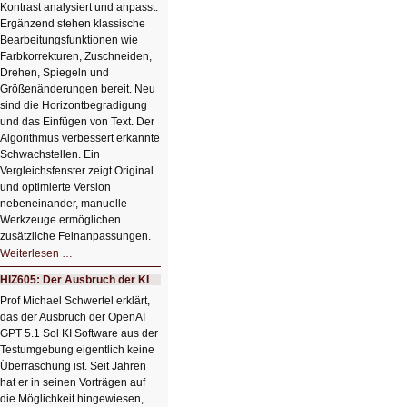
Kontrast analysiert und anpasst.
Ergänzend stehen klassische
Bearbeitungsfunktionen wie
Farbkorrekturen, Zuschneiden,
Drehen, Spiegeln und
Größenänderungen bereit. Neu
sind die Horizontbegradigung
und das Einfügen von Text. Der
Algorithmus verbessert erkannte
Schwachstellen. Ein
Vergleichsfenster zeigt Original
und optimierte Version
nebeneinander, manuelle
Werkzeuge ermöglichen
zusätzliche Feinanpassungen.
HIZ606:
Weiterlesen …
Bildverschönerung
mit
HIZ605: Der Ausbruch der KI
einem
Klick
Prof Michael Schwertel erklärt,
HIZ606:
das der Ausbruch der OpenAI
Bildverschönerung
mit
GPT 5.1 Sol KI Software aus der
einem
Testumgebung eigentlich keine
Klick
Überraschung ist. Seit Jahren
hat er in seinen Vorträgen auf
die Möglichkeit hingewiesen,