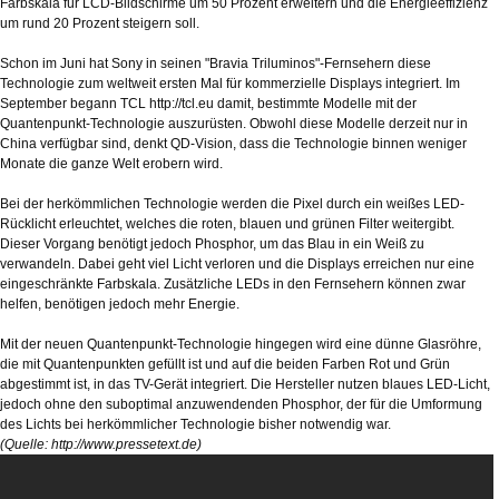
Farbskala für LCD-Bildschirme um 50 Prozent erweitern und die Energieeffizienz
um rund 20 Prozent steigern soll.
Schon im Juni hat Sony in seinen "Bravia Triluminos"-Fernsehern diese
Technologie zum weltweit ersten Mal für kommerzielle Displays integriert. Im
September begann TCL http://tcl.eu damit, bestimmte Modelle mit der
Quantenpunkt-Technologie auszurüsten. Obwohl diese Modelle derzeit nur in
China verfügbar sind, denkt QD-Vision, dass die Technologie binnen weniger
Monate die ganze Welt erobern wird.
Bei der herkömmlichen Technologie werden die Pixel durch ein weißes LED-
Rücklicht erleuchtet, welches die roten, blauen und grünen Filter weitergibt.
Dieser Vorgang benötigt jedoch Phosphor, um das Blau in ein Weiß zu
verwandeln. Dabei geht viel Licht verloren und die Displays erreichen nur eine
eingeschränkte Farbskala. Zusätzliche LEDs in den Fernsehern können zwar
helfen, benötigen jedoch mehr Energie.
Mit der neuen Quantenpunkt-Technologie hingegen wird eine dünne Glasröhre,
die mit Quantenpunkten gefüllt ist und auf die beiden Farben Rot und Grün
abgestimmt ist, in das TV-Gerät integriert. Die Hersteller nutzen blaues LED-Licht,
jedoch ohne den suboptimal anzuwendenden Phosphor, der für die Umformung
des Lichts bei herkömmlicher Technologie bisher notwendig war.
(Quelle:
http://www.pressetext.de
)