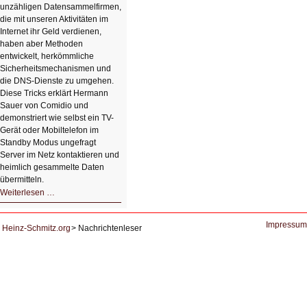
unzähligen Datensammelfirmen,
die mit unseren Aktivitäten im
Internet ihr Geld verdienen,
haben aber Methoden
entwickelt, herkömmliche
Sicherheitsmechanismen und
die DNS-Dienste zu umgehen.
Diese Tricks erklärt Hermann
Sauer von Comidio und
demonstriert wie selbst ein TV-
Gerät oder Mobiltelefon im
Standby Modus ungefragt
Server im Netz kontaktieren und
heimlich gesammelte Daten
übermitteln.
HIZ604:
Weiterlesen …
DNS
und
Datenschutz
Impressum
Heinz-Schmitz.org
Nachrichtenleser