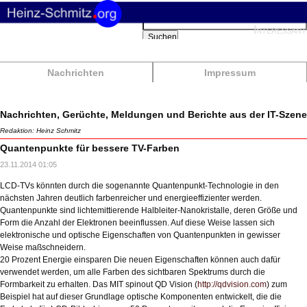
Suchbegriffe
Interessant
Suchen
Nachrichten
Impressum
Nachrichten, Gerüchte, Meldungen und Berichte aus der IT-Szene
Redaktion: Heinz Schmitz
Quantenpunkte für bessere TV-Farben
23.11.2014 01:05
LCD-TVs könnten durch die sogenannte Quantenpunkt-Technologie in den
nächsten Jahren deutlich farbenreicher und energieeffizienter werden.
Quantenpunkte sind lichtemittierende Halbleiter-Nanokristalle, deren Größe und
Form die Anzahl der Elektronen beeinflussen. Auf diese Weise lassen sich
elektronische und optische Eigenschaften von Quantenpunkten in gewisser
Weise maßschneidern.
20 Prozent Energie einsparen Die neuen Eigenschaften können auch dafür
verwendet werden, um alle Farben des sichtbaren Spektrums durch die
Formbarkeit zu erhalten. Das MIT spinout QD Vision (
http://qdvision.com
) zum
Beispiel hat auf dieser Grundlage optische Komponenten entwickelt, die die