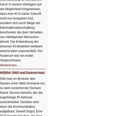
hat er in seinen Vorträgen auf
die Möglichkeit hingewiesen,
dass eine KI in naher Zukunft
nicht nur Ausgaben löst,
sondern sich auch Wege der
Informationsbeschaffung
beschreitet, die dem Verhalten
von intelligenten Menschen
ähnelt. Die Entwicklung der
diversen KI-Modellen weltweit
wächst eben exponentiell. Der
Ausbruch war ein erster
Vorgeschmack.
HIZ605:
Weiterlesen …
Der
Ausbruch
HIZ604: DNS und Datenschutz
der
KI
Gibt man im Browser den
Namen einer Web-Domaine ein,
so wird zunächst der Domain
Name Service bemüht, der die
zugehörige IP-Adresse
zurückmeldet. Darüber wird
dann die Kommunikation
aufgebaut. Soweit Sogut. Eine