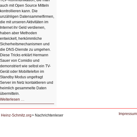
TCP-Kommunikation, die man
auch mit Open Source Mitteln
kontrollieren kann. Die
unzähligen Datensammelfirmen,
die mit unseren Aktivitäten im
Internet ihr Geld verdienen,
haben aber Methoden
entwickelt, herkömmliche
Sicherheitsmechanismen und
die DNS-Dienste zu umgehen.
Diese Tricks erklärt Hermann
Sauer von Comidio und
demonstriert wie selbst ein TV-
Gerät oder Mobiltelefon im
Standby Modus ungefragt
Server im Netz kontaktieren und
heimlich gesammelte Daten
übermitteln.
HIZ604:
Weiterlesen …
DNS
und
Datenschutz
Impressum
Heinz-Schmitz.org
Nachrichtenleser