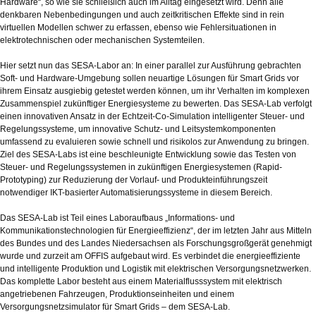
Hardware“, so wie sie schließlich auch im Alltag eingesetzt wird. Denn alle
denkbaren Nebenbedingungen und auch zeitkritischen Effekte sind in rein
virtuellen Modellen schwer zu erfassen, ebenso wie Fehlersituationen in
elektrotechnischen oder mechanischen Systemteilen.
Hier setzt nun das SESA-Labor an: In einer parallel zur Ausführung gebrachten
Soft- und Hardware-Umgebung sollen neuartige Lösungen für Smart Grids vor
ihrem Einsatz ausgiebig getestet werden können, um ihr Verhalten im komplexen
Zusammenspiel zukünftiger Energiesysteme zu bewerten. Das SESA-Lab verfolgt
einen innovativen Ansatz in der Echtzeit-Co-Simulation intelligenter Steuer- und
Regelungssysteme, um innovative Schutz- und Leitsystemkomponenten
umfassend zu evaluieren sowie schnell und risikolos zur Anwendung zu bringen.
Ziel des SESA-Labs ist eine beschleunigte Entwicklung sowie das Testen von
Steuer- und Regelungssystemen in zukünftigen Energiesystemen (Rapid-
Prototyping) zur Reduzierung der Vorlauf- und Produkteinführungszeit
notwendiger IKT-basierter Automatisierungssysteme in diesem Bereich.
Das SESA-Lab ist Teil eines Laboraufbaus „Informations- und
Kommunikationstechnologien für Energieeffizienz“, der im letzten Jahr aus Mitteln
des Bundes und des Landes Niedersachsen als Forschungsgroßgerät genehmigt
wurde und zurzeit am OFFIS aufgebaut wird. Es verbindet die energieeffiziente
und intelligente Produktion und Logistik mit elektrischen Versorgungsnetzwerken.
Das komplette Labor besteht aus einem Materialflusssystem mit elektrisch
angetriebenen Fahrzeugen, Produktionseinheiten und einem
Versorgungsnetzsimulator für Smart Grids – dem SESA-Lab.