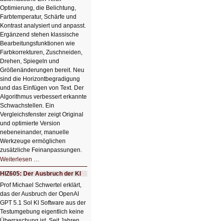
Optimierung, die Belichtung,
Farbtemperatur, Schärfe und
Kontrast analysiert und anpasst.
Ergänzend stehen klassische
Bearbeitungsfunktionen wie
Farbkorrekturen, Zuschneiden,
Drehen, Spiegeln und
Größenänderungen bereit. Neu
sind die Horizontbegradigung
und das Einfügen von Text. Der
Algorithmus verbessert erkannte
Schwachstellen. Ein
Vergleichsfenster zeigt Original
und optimierte Version
nebeneinander, manuelle
Werkzeuge ermöglichen
zusätzliche Feinanpassungen.
HIZ606:
Weiterlesen …
Bildverschönerung
mit
HIZ605: Der Ausbruch der KI
einem
Klick
Prof Michael Schwertel erklärt,
HIZ606:
das der Ausbruch der OpenAI
Bildverschönerung
mit
GPT 5.1 Sol KI Software aus der
einem
Testumgebung eigentlich keine
Klick
Überraschung ist. Seit Jahren