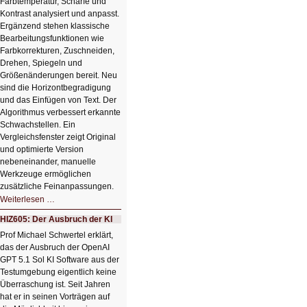
Farbtemperatur, Schärfe und
Kontrast analysiert und anpasst.
Ergänzend stehen klassische
Bearbeitungsfunktionen wie
Farbkorrekturen, Zuschneiden,
Drehen, Spiegeln und
Größenänderungen bereit. Neu
sind die Horizontbegradigung
und das Einfügen von Text. Der
Algorithmus verbessert erkannte
Schwachstellen. Ein
Vergleichsfenster zeigt Original
und optimierte Version
nebeneinander, manuelle
Werkzeuge ermöglichen
zusätzliche Feinanpassungen.
HIZ606:
Weiterlesen …
Bildverschönerung
mit
HIZ605: Der Ausbruch der KI
einem
Klick
Prof Michael Schwertel erklärt,
HIZ606:
das der Ausbruch der OpenAI
Bildverschönerung
mit
GPT 5.1 Sol KI Software aus der
einem
Testumgebung eigentlich keine
Klick
Überraschung ist. Seit Jahren
hat er in seinen Vorträgen auf