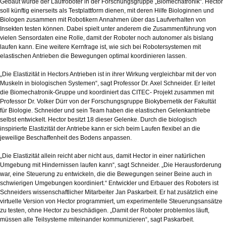
Gebaut wurde der Laufroboter in der Forschungsgruppe „Biomechatronik“. Hector
soll künftig einerseits als Testplattform dienen, mit deren Hilfe Biologinnen und
Biologen zusammen mit Robotikern Annahmen über das Laufverhalten von
Insekten testen können. Dabei spielt unter anderem die Zusammenführung von
vielen Sensordaten eine Rolle, damit der Roboter noch autonomer als bislang
laufen kann. Eine weitere Kernfrage ist, wie sich bei Robotersystemen mit
elastischen Antrieben die Bewegungen optimal koordinieren lassen.
„Die Elastizität in Hectors Antrieben ist in ihrer Wirkung vergleichbar mit der von
Muskeln in biologischen Systemen“, sagt Professor Dr. Axel Schneider. Er leitet
die Biomechatronik-Gruppe und koordiniert das CITEC- Projekt zusammen mit
Professor Dr. Volker Dürr von der Forschungsgruppe Biokybernetik der Fakultät
für Biologie. Schneider und sein Team haben die elastischen Gelenkantriebe
selbst entwickelt. Hector besitzt 18 dieser Gelenke. Durch die biologisch
inspirierte Elastizität der Antriebe kann er sich beim Laufen flexibel an die
jeweilige Beschaffenheit des Bodens anpassen.
„Die Elastizität allein reicht aber nicht aus, damit Hector in einer natürlichen
Umgebung mit Hindernissen laufen kann“, sagt Schneider. „Die Herausforderung
war, eine Steuerung zu entwickeln, die die Bewegungen seiner Beine auch in
schwierigen Umgebungen koordiniert.“ Entwickler und Erbauer des Roboters ist
Schneiders wissenschaftlicher Mitarbeiter Jan Paskarbeit. Er hat zusätzlich eine
virtuelle Version von Hector programmiert, um experimentelle Steuerungsansätze
zu testen, ohne Hector zu beschädigen. „Damit der Roboter problemlos läuft,
müssen alle Teilsysteme miteinander kommunizieren“, sagt Paskarbeit.