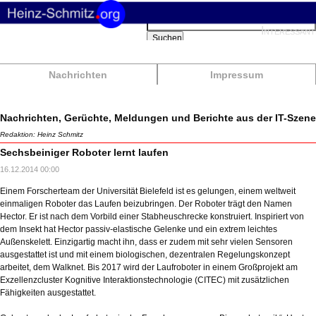
Suchbegriffe
Interessant
Suchen
Nachrichten
Impressum
Nachrichten, Gerüchte, Meldungen und Berichte aus der IT-Szene
Redaktion: Heinz Schmitz
Sechsbeiniger Roboter lernt laufen
16.12.2014 00:00
Einem Forscherteam der Universität Bielefeld ist es gelungen, einem weltweit
einmaligen Roboter das Laufen beizubringen. Der Roboter trägt den Namen
Hector. Er ist nach dem Vorbild einer Stabheuschrecke konstruiert. Inspiriert von
dem Insekt hat Hector passiv-elastische Gelenke und ein extrem leichtes
Außenskelett. Einzigartig macht ihn, dass er zudem mit sehr vielen Sensoren
ausgestattet ist und mit einem biologischen, dezentralen Regelungskonzept
arbeitet, dem Walknet. Bis 2017 wird der Laufroboter in einem Großprojekt am
Exzellenzcluster Kognitive Interaktionstechnologie (CITEC) mit zusätzlichen
Fähigkeiten ausgestattet.