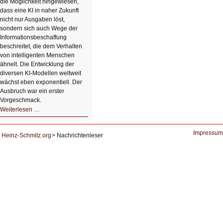
die Möglichkeit hingewiesen,
dass eine KI in naher Zukunft
nicht nur Ausgaben löst,
sondern sich auch Wege der
Informationsbeschaffung
beschreitet, die dem Verhalten
von intelligenten Menschen
ähnelt. Die Entwicklung der
diversen KI-Modellen weltweit
wächst eben exponentiell. Der
Ausbruch war ein erster
Vorgeschmack.
HIZ605:
Weiterlesen …
Der
Ausbruch
der
KI
Impressum
Heinz-Schmitz.org
Nachrichtenleser