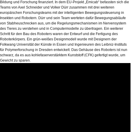
Bildung und Forschung finanziert. In dem EU-Projekt „Emicab“ befassten sich die
Teams von Axel Schneider und Volker Dürr zusammen mit drei weiteren
europäischen Forschungsteams mit der intelligenten Bewegungssteuerung in
Insekten und Robotern. Dürr und sein Team werteten dafür Bewegungsabläufe
von Stabheuschrecken aus, um die Regelungsmechanismen im Nervensystem
des Tieres zu verstehen und in Computermodelle zu übertragen. Ein weiterer
Schritt für den Bau des Roboters waren der Entwurf und die Fertigung des
Roboterkörpers. Ein grün-weißes Designmodell wurde mit Designern der
Folkwang Universität der Künste in Essen und Ingenieuren des Leibniz-Instituts
für Polymerforschung in Dresden entwickelt. Das Gehäuse des Roboters ist nun
schwarz, da es aus kohlefaserverstärktem Kunststoff (CFK) gefertigt wurde, um
Gewicht zu sparen.