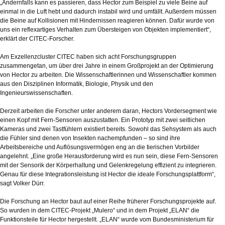
„Andernfalls kann es passieren, dass Hector zum Beispiel zu viele Beine auf
einmal in die Luft hebt und dadurch instabil wird und umfällt. Außerdem müssen
die Beine auf Kollisionen mit Hindernissen reagieren können. Dafür wurde von
uns ein reflexartiges Verhalten zum Übersteigen von Objekten implementiert“,
erklärt der CITEC-Forscher.
Am Exzellenzcluster CITEC haben sich acht Forschungsgruppen
zusammengetan, um über drei Jahre in einem Großprojekt an der Optimierung
von Hector zu arbeiten. Die Wissenschaftlerinnen und Wissenschaftler kommen
aus den Disziplinen Informatik, Biologie, Physik und den
Ingenieurswissenschaften.
Derzeit arbeiten die Forscher unter anderem daran, Hectors Vordersegment wie
einen Kopf mit Fern-Sensoren auszustatten. Ein Prototyp mit zwei seitlichen
Kameras und zwei Tastfühlern existiert bereits. Sowohl das Sehsystem als auch
die Fühler sind denen von Insekten nachempfunden – so sind ihre
Arbeitsbereiche und Auflösungsvermögen eng an die tierischen Vorbilder
angelehnt. „Eine große Herausforderung wird es nun sein, diese Fern-Sensoren
mit der Sensorik der Körperhaltung und Gelenkregelung effizient zu integrieren.
Genau für diese Integrationsleistung ist Hector die ideale Forschungsplattform“,
sagt Volker Dürr.
Die Forschung an Hector baut auf einer Reihe früherer Forschungsprojekte auf.
So wurden in dem CITEC-Projekt „Mulero“ und in dem Projekt „ELAN“ die
Funktionsteile für Hector hergestellt. „ELAN“ wurde vom Bundesministerium für