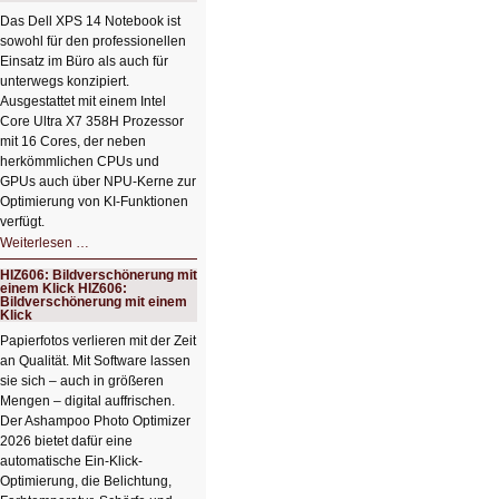
Das Dell XPS 14 Notebook ist
sowohl für den professionellen
Einsatz im Büro als auch für
unterwegs konzipiert.
Ausgestattet mit einem Intel
Core Ultra X7 358H Prozessor
mit 16 Cores, der neben
herkömmlichen CPUs und
GPUs auch über NPU-Kerne zur
Optimierung von KI-Funktionen
verfügt.
HIZ607:
Weiterlesen …
Schicker
kompakter
HIZ606: Bildverschönerung mit
Rechenturbo
einem Klick HIZ606:
Bildverschönerung mit einem
Klick
Papierfotos verlieren mit der Zeit
an Qualität. Mit Software lassen
sie sich – auch in größeren
Mengen – digital auffrischen.
Der Ashampoo Photo Optimizer
2026 bietet dafür eine
automatische Ein-Klick-
Optimierung, die Belichtung,