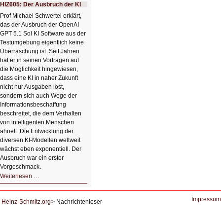
mit
HIZ605: Der Ausbruch der KI
einem
Klick
Prof Michael Schwertel erklärt,
HIZ606:
das der Ausbruch der OpenAI
Bildverschönerung
mit
GPT 5.1 Sol KI Software aus der
einem
Testumgebung eigentlich keine
Klick
Überraschung ist. Seit Jahren
hat er in seinen Vorträgen auf
die Möglichkeit hingewiesen,
dass eine KI in naher Zukunft
nicht nur Ausgaben löst,
sondern sich auch Wege der
Informationsbeschaffung
beschreitet, die dem Verhalten
von intelligenten Menschen
ähnelt. Die Entwicklung der
diversen KI-Modellen weltweit
wächst eben exponentiell. Der
Ausbruch war ein erster
Vorgeschmack.
HIZ605:
Weiterlesen …
Der
Ausbruch
der
KI
Impressum
Heinz-Schmitz.org
Nachrichtenleser