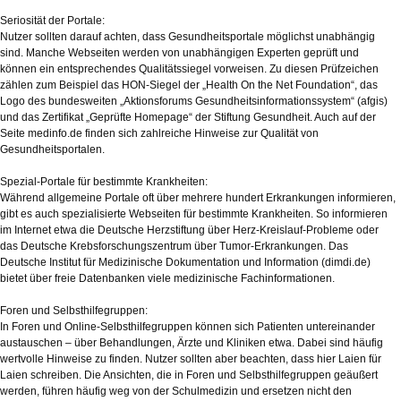
Seriosität der Portale:
Nutzer sollten darauf achten, dass Gesundheitsportale möglichst unabhängig
sind. Manche Webseiten werden von unabhängigen Experten geprüft und
können ein entsprechendes Qualitätssiegel vorweisen. Zu diesen Prüfzeichen
zählen zum Beispiel das HON-Siegel der „Health On the Net Foundation“, das
Logo des bundesweiten „Aktionsforums Gesundheitsinformationssystem“ (afgis)
und das Zertifikat „Geprüfte Homepage“ der Stiftung Gesundheit. Auch auf der
Seite medinfo.de finden sich zahlreiche Hinweise zur Qualität von
Gesundheitsportalen.
Spezial-Portale für bestimmte Krankheiten:
Während allgemeine Portale oft über mehrere hundert Erkrankungen informieren,
gibt es auch spezialisierte Webseiten für bestimmte Krankheiten. So informieren
im Internet etwa die Deutsche Herzstiftung über Herz-Kreislauf-Probleme oder
das Deutsche Krebsforschungszentrum über Tumor-Erkrankungen. Das
Deutsche Institut für Medizinische Dokumentation und Information (dimdi.de)
bietet über freie Datenbanken viele medizinische Fachinformationen.
Foren und Selbsthilfegruppen:
In Foren und Online-Selbsthilfegruppen können sich Patienten untereinander
austauschen – über Behandlungen, Ärzte und Kliniken etwa. Dabei sind häufig
wertvolle Hinweise zu finden. Nutzer sollten aber beachten, dass hier Laien für
Laien schreiben. Die Ansichten, die in Foren und Selbsthilfegruppen geäußert
werden, führen häufig weg von der Schulmedizin und ersetzen nicht den