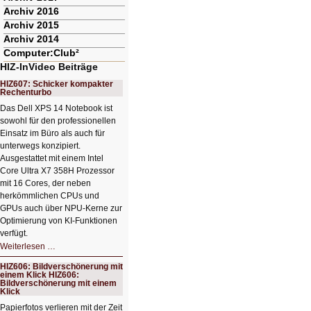
Archiv 2016
Archiv 2015
Archiv 2014
Computer:Club²
HIZ-InVideo Beiträge
HIZ607: Schicker kompakter
Rechenturbo
Das Dell XPS 14 Notebook ist
sowohl für den professionellen
Einsatz im Büro als auch für
unterwegs konzipiert.
Ausgestattet mit einem Intel
Core Ultra X7 358H Prozessor
mit 16 Cores, der neben
herkömmlichen CPUs und
GPUs auch über NPU-Kerne zur
Optimierung von KI-Funktionen
verfügt.
HIZ607:
Weiterlesen …
Schicker
kompakter
HIZ606: Bildverschönerung mit
Rechenturbo
einem Klick HIZ606:
Bildverschönerung mit einem
Klick
Papierfotos verlieren mit der Zeit