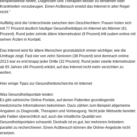
beispielsweise helfen, Diagnosen und Therapien besser zu verstehen oder
Krankheiten vorzubeugen. Einen Arztbesuch ersetzt das Internet in aller Regel
nicht.“
Auffällig sind die Unterschiede zwischen den Geschlechtern: Frauen holen sich
mit 77 Prozent deutlich häufiger Gesundheitstipps im Internet als Männer (61
Prozent). Rund jeder zehnte ältere Internetnutzer (9 Prozent) tritt zudem online mit
seinen Ärzten in Kontakt.
Das Internet wird für ältere Menschen grundsätzlich immer wichtiger, wie die
Umfrage zeigt. Fast vier von zehn Senioren (38 Prozent) sind demnach online.
2013 war es erst knapp jeder Dritte (32 Prozent). Rund jeder zweite Internetnutzer
ab 65 Jahren (46 Prozent) erklärt, auf das Internet nicht mehr verzichten zu
wollen.
Hier einige Tipps zur Gesundheitsrecherche im Internet:
Was Gesundheitsportale leisten:
Es gibt zahlreiche Online-Portale, auf denen Patienten grundlegende
medizinische Informationen bekommen. Dazu zählen zum Beispiel allgemeine
Angaben zu Diagnostik, Therapien und Vorbeugung. Nicht jede Webseite bereitet
alle Fakten übersichtlich auf, auch die inhaltliche Qualität von
Gesundheitsportalen schwankt. Deshalb ist es gut, bei mehreren Anbietern
parallel zu recherchieren. Einen Arztbesuch können die Online-Angebote nicht
ersetzen.