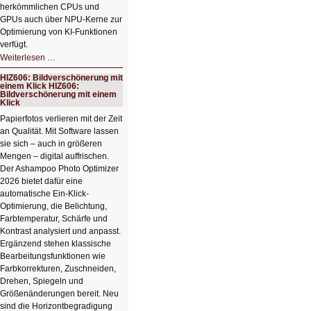
herkömmlichen CPUs und
GPUs auch über NPU-Kerne zur
Optimierung von KI-Funktionen
verfügt.
HIZ607:
Weiterlesen …
Schicker
kompakter
HIZ606: Bildverschönerung mit
Rechenturbo
einem Klick HIZ606:
Bildverschönerung mit einem
Klick
Papierfotos verlieren mit der Zeit
an Qualität. Mit Software lassen
sie sich – auch in größeren
Mengen – digital auffrischen.
Der Ashampoo Photo Optimizer
2026 bietet dafür eine
automatische Ein-Klick-
Optimierung, die Belichtung,
Farbtemperatur, Schärfe und
Kontrast analysiert und anpasst.
Ergänzend stehen klassische
Bearbeitungsfunktionen wie
Farbkorrekturen, Zuschneiden,
Drehen, Spiegeln und
Größenänderungen bereit. Neu
sind die Horizontbegradigung