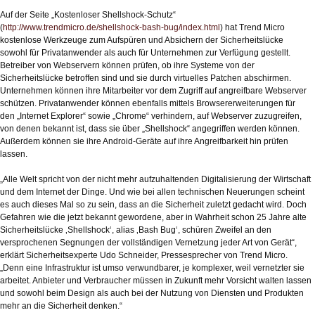
Auf der Seite „Kostenloser Shellshock-Schutz“
(
http://www.trendmicro.de/shellshock-bash-bug/index.html
) hat Trend Micro
kostenlose Werkzeuge zum Aufspüren und Absichern der Sicherheitslücke
sowohl für Privatanwender als auch für Unternehmen zur Verfügung gestellt.
Betreiber von Webservern können prüfen, ob ihre Systeme von der
Sicherheitslücke betroffen sind und sie durch virtuelles Patchen abschirmen.
Unternehmen können ihre Mitarbeiter vor dem Zugriff auf angreifbare Webserver
schützen. Privatanwender können ebenfalls mittels Browsererweiterungen für
den „Internet Explorer“ sowie „Chrome“ verhindern, auf Webserver zuzugreifen,
von denen bekannt ist, dass sie über „Shellshock“ angegriffen werden können.
Außerdem können sie ihre Android-Geräte auf ihre Angreifbarkeit hin prüfen
lassen.
„Alle Welt spricht von der nicht mehr aufzuhaltenden Digitalisierung der Wirtschaft
und dem Internet der Dinge. Und wie bei allen technischen Neuerungen scheint
es auch dieses Mal so zu sein, dass an die Sicherheit zuletzt gedacht wird. Doch
Gefahren wie die jetzt bekannt gewordene, aber in Wahrheit schon 25 Jahre alte
Sicherheitslücke ‚Shellshock‘, alias ‚Bash Bug‘, schüren Zweifel an den
versprochenen Segnungen der vollständigen Vernetzung jeder Art von Gerät“,
erklärt Sicherheitsexperte Udo Schneider, Pressesprecher von Trend Micro.
„Denn eine Infrastruktur ist umso verwundbarer, je komplexer, weil vernetzter sie
arbeitet. Anbieter und Verbraucher müssen in Zukunft mehr Vorsicht walten lassen
und sowohl beim Design als auch bei der Nutzung von Diensten und Produkten
mehr an die Sicherheit denken.“