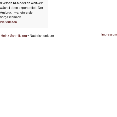
diversen KI-Modellen weltweit
wächst eben exponentiell. Der
Ausbruch war ein erster
Vorgeschmack.
HIZ605:
Weiterlesen …
Der
Ausbruch
der
KI
Impressum
Heinz-Schmitz.org
Nachrichtenleser