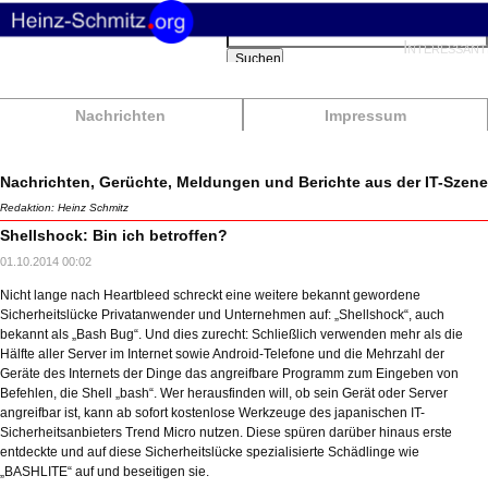
Suchbegriffe
Interessant
Suchen
Nachrichten
Impressum
Nachrichten, Gerüchte, Meldungen und Berichte aus der IT-Szene
Redaktion: Heinz Schmitz
Shellshock: Bin ich betroffen?
01.10.2014 00:02
Nicht lange nach Heartbleed schreckt eine weitere bekannt gewordene
Sicherheitslücke Privatanwender und Unternehmen auf: „Shellshock“, auch
bekannt als „Bash Bug“. Und dies zurecht: Schließlich verwenden mehr als die
Hälfte aller Server im Internet sowie Android-Telefone und die Mehrzahl der
Geräte des Internets der Dinge das angreifbare Programm zum Eingeben von
Befehlen, die Shell „bash“. Wer herausfinden will, ob sein Gerät oder Server
angreifbar ist, kann ab sofort kostenlose Werkzeuge des japanischen IT-
Sicherheitsanbieters Trend Micro nutzen. Diese spüren darüber hinaus erste
entdeckte und auf diese Sicherheitslücke spezialisierte Schädlinge wie
„BASHLITE“ auf und beseitigen sie.