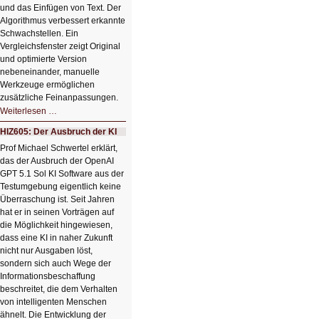
und das Einfügen von Text. Der
Algorithmus verbessert erkannte
Schwachstellen. Ein
Vergleichsfenster zeigt Original
und optimierte Version
nebeneinander, manuelle
Werkzeuge ermöglichen
zusätzliche Feinanpassungen.
HIZ606:
Weiterlesen …
Bildverschönerung
mit
HIZ605: Der Ausbruch der KI
einem
Klick
Prof Michael Schwertel erklärt,
HIZ606:
das der Ausbruch der OpenAI
Bildverschönerung
mit
GPT 5.1 Sol KI Software aus der
einem
Testumgebung eigentlich keine
Klick
Überraschung ist. Seit Jahren
hat er in seinen Vorträgen auf
die Möglichkeit hingewiesen,
dass eine KI in naher Zukunft
nicht nur Ausgaben löst,
sondern sich auch Wege der
Informationsbeschaffung
beschreitet, die dem Verhalten
von intelligenten Menschen
ähnelt. Die Entwicklung der