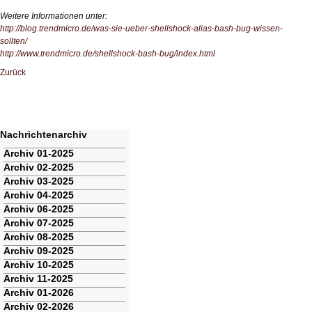
Weitere Informationen unter:
http://blog.trendmicro.de/was-sie-ueber-shellshock-alias-bash-bug-wissen-
sollten/
http://www.trendmicro.de/shellshock-bash-bug/index.html
Zurück
Nachrichtenarchiv
Navigation
Archiv 01-2025
überspringen
Archiv 02-2025
Archiv 03-2025
Archiv 04-2025
Archiv 06-2025
Archiv 07-2025
Archiv 08-2025
Archiv 09-2025
Archiv 10-2025
Archiv 11-2025
Archiv 01-2026
Archiv 02-2026