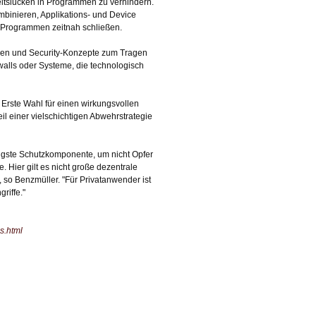
tslücken in Programmen zu verhindern.
mbinieren, Applikations- und Device
 Programmen zeitnah schließen.
logien und Security-Konzepte zum Tragen
walls oder Systeme, die technologisch
Erste Wahl für einen wirkungsvollen
il einer vielschichtigen Abwehrstrategie
igste Schutzkomponente, um nicht Opfer
Hier gilt es nicht große dezentrale
 so Benzmüller. "Für Privatanwender ist
riffe."
es.html