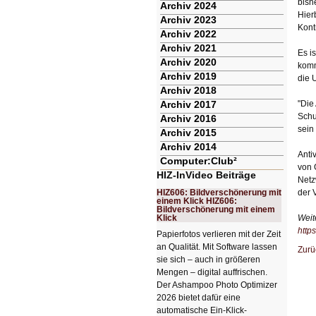
bish
Archiv 2024
Hier
Archiv 2023
Kont
Archiv 2022
Archiv 2021
Es i
Archiv 2020
komm
Archiv 2019
die 
Archiv 2018
Archiv 2017
"Die
Schu
Archiv 2016
sein
Archiv 2015
Archiv 2014
Anti
Computer:Club²
von 
HIZ-InVideo Beiträge
Netz
HIZ606: Bildverschönerung mit
der 
einem Klick HIZ606:
Bildverschönerung mit einem
Klick
Weit
http
Papierfotos verlieren mit der Zeit
an Qualität. Mit Software lassen
Zurü
sie sich – auch in größeren
Mengen – digital auffrischen.
Der Ashampoo Photo Optimizer
2026 bietet dafür eine
automatische Ein-Klick-