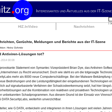
Interessantes und Aktuelles aus der IT-Szene
Su
HIZ.InVideo
Nachrichten
hrichten, Gerüchte, Meldungen und Berichte aus der IT-Szene
tion: Heinz Schmitz
d Antiviren-Lösungen tot?
5.2014 00:08
provokante Statement von Symantec Vizepräsident Brian Dye, das Antiviren-Software 
Unternehmen zu Recht verunsichert. Doch wie steht es um die totgesagte Technol
rityLabs mehr als 8000 neue Computerschädlinge. Bei der Malware-Bekämpfung s
neue Bedrohungen und die Leistungsfähigkeit der eingebundenen Technologien eine
glich auf signaturbasierte Verfahren der Schadcodeerkennung setzt, hat hier läng
erheitslösungen auf die Kombination von reaktiven und proaktiven Technologien u
er unbekannten Schadprogrammen. Aus diesem Grund ist der Einsatz von Virenschu
G DATA SecurityLabs, weiterhin unverzichtbar.
teller, wie G DATA, entwickeln und integrieren in ihren Lösungen seit vielen Jahren