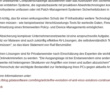
er unbekannte Computerschädlinge abzuwehren oder das Ausnutzen von Sicherhei
bei entstehen Systeme, die signaturbasierte mit proaktiven Abwehrtechnologien ko
rollsysteme umfassen oder mit Patch-Management-Systemen Sicherheitslücken in
st richtig, das für einen wirkungsvollen Schutz der IT-Infrastruktur weitere Techno
en müssen - wie beispielsweise Verschlüsselungs-Tools für wertvolle Daten, Fire
Umsetzung eines firmenweiten Policy- und Device-Managements ermöglichen.
 Absicherung komplexer Unternehmensnetzwerke ist eine anspruchsvolle Aufgabe. 
tz vor Malware sind auch zukünftig effektive AV-Lösungen, die selbstverständlich Te
 müssen", so das klare Statement von Ralf Benzmüller.
viren-Lösungen sind für Privatanwender nach Einschätzung des Experten die wicht
Onlinekriminellen zu werden. "Die Ausgangslage ist bei Endanwendern eine andere. 
werke mit heterogenen Strukturen vor Angriffen von innen und außen abzusichern",
Virenschutz der wichtigste Bestandteil zur Verteidigung ihres PCs gegen aktuelle Ang
ere Informationen unter:
s://blog.gdatasoftware.com/blog/article/the-evolution-of-anti-virus-solutions-continu
ck