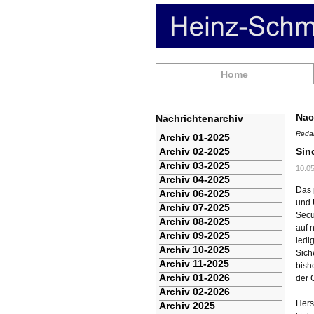
Navigation
Home
überspringen
Nac
Nachrichtenarchiv
Redak
Navigation
Archiv 01-2025
überspringen
Archiv 02-2025
Sin
Archiv 03-2025
10.0
Archiv 04-2025
Das 
Archiv 06-2025
und 
Archiv 07-2025
Secu
Archiv 08-2025
auf 
Archiv 09-2025
ledi
Archiv 10-2025
Sich
Archiv 11-2025
bish
Archiv 01-2026
der 
Archiv 02-2026
Hers
Archiv 2025