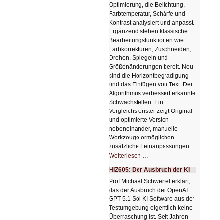
Optimierung, die Belichtung,
Farbtemperatur, Schärfe und
Kontrast analysiert und anpasst.
Ergänzend stehen klassische
Bearbeitungsfunktionen wie
Farbkorrekturen, Zuschneiden,
Drehen, Spiegeln und
Größenänderungen bereit. Neu
sind die Horizontbegradigung
und das Einfügen von Text. Der
Algorithmus verbessert erkannte
Schwachstellen. Ein
Vergleichsfenster zeigt Original
und optimierte Version
nebeneinander, manuelle
Werkzeuge ermöglichen
zusätzliche Feinanpassungen.
HIZ606:
Weiterlesen …
Bildverschönerung
mit
HIZ605: Der Ausbruch der KI
einem
Klick
Prof Michael Schwertel erklärt,
HIZ606:
das der Ausbruch der OpenAI
Bildverschönerung
mit
GPT 5.1 Sol KI Software aus der
einem
Testumgebung eigentlich keine
Klick
Überraschung ist. Seit Jahren