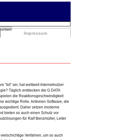
chbegriffe
Suchen
Impressum
"tot" sei, hat weltweit Internetnutzer
ogie? Täglich entdecken die G DATA
pielen die Reaktionsgeschwindigkeit
 wichtige Rolle. Antiviren-Software, die
st ausgedient. Daher setzen moderne
nd bieten so auch einen Schutz vor
tzlösungen für Ralf Benzmüller, Leiter
 vielschichtige Verfahren, um so auch