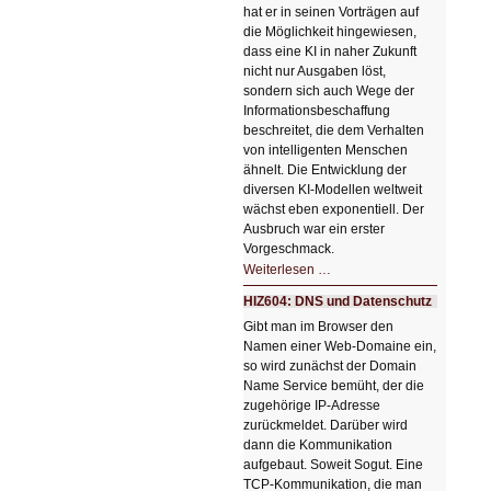
hat er in seinen Vorträgen auf
die Möglichkeit hingewiesen,
dass eine KI in naher Zukunft
nicht nur Ausgaben löst,
sondern sich auch Wege der
Informationsbeschaffung
beschreitet, die dem Verhalten
von intelligenten Menschen
ähnelt. Die Entwicklung der
diversen KI-Modellen weltweit
wächst eben exponentiell. Der
Ausbruch war ein erster
Vorgeschmack.
HIZ605:
Weiterlesen …
Der
Ausbruch
HIZ604: DNS und Datenschutz
der
KI
Gibt man im Browser den
Namen einer Web-Domaine ein,
so wird zunächst der Domain
Name Service bemüht, der die
zugehörige IP-Adresse
zurückmeldet. Darüber wird
dann die Kommunikation
aufgebaut. Soweit Sogut. Eine
TCP-Kommunikation, die man