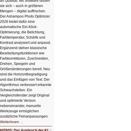
an Qualität. Mit Software lassen
sie sich – auch in größeren
Mengen – digital auffrischen.
Der Ashampoo Photo Optimizer
2026 bietet dafür eine
automatische Ein-Klick-
Optimierung, die Belichtung,
Farbtemperatur, Schärfe und
Kontrast analysiert und anpasst.
Ergänzend stehen klassische
Bearbeitungsfunktionen wie
Farbkorrekturen, Zuschneiden,
Drehen, Spiegeln und
Größenänderungen bereit. Neu
sind die Horizontbegradigung
und das Einfügen von Text. Der
Algorithmus verbessert erkannte
Schwachstellen. Ein
Vergleichsfenster zeigt Original
und optimierte Version
nebeneinander, manuelle
Werkzeuge ermöglichen
zusätzliche Feinanpassungen.
HIZ606:
Weiterlesen …
Bildverschönerung
mit
HIZ605: Der Ausbruch der KI