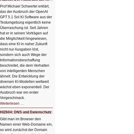
einem
Klick
Prof Michael Schwertel erklärt,
HIZ606:
das der Ausbruch der OpenAI
Bildverschönerung
mit
GPT 5.1 Sol KI Software aus der
einem
Testumgebung eigentlich keine
Klick
Überraschung ist. Seit Jahren
hat er in seinen Vorträgen auf
die Möglichkeit hingewiesen,
dass eine KI in naher Zukunft
nicht nur Ausgaben löst,
sondern sich auch Wege der
Informationsbeschaffung
beschreitet, die dem Verhalten
von intelligenten Menschen
ähnelt. Die Entwicklung der
diversen KI-Modellen weltweit
wächst eben exponentiell. Der
Ausbruch war ein erster
Vorgeschmack.
HIZ605:
Weiterlesen …
Der
Ausbruch
HIZ604: DNS und Datenschutz
der
KI
Gibt man im Browser den
Namen einer Web-Domaine ein,
so wird zunächst der Domain