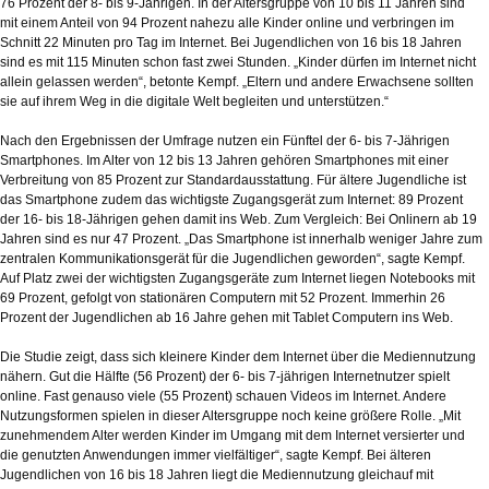
76 Prozent der 8- bis 9-Jährigen. In der Altersgruppe von 10 bis 11 Jahren sind
mit einem Anteil von 94 Prozent nahezu alle Kinder online und verbringen im
Schnitt 22 Minuten pro Tag im Internet. Bei Jugendlichen von 16 bis 18 Jahren
sind es mit 115 Minuten schon fast zwei Stunden. „Kinder dürfen im Internet nicht
allein gelassen werden“, betonte Kempf. „Eltern und andere Erwachsene sollten
sie auf ihrem Weg in die digitale Welt begleiten und unterstützen.“
Nach den Ergebnissen der Umfrage nutzen ein Fünftel der 6- bis 7-Jährigen
Smartphones. Im Alter von 12 bis 13 Jahren gehören Smartphones mit einer
Verbreitung von 85 Prozent zur Standardausstattung. Für ältere Jugendliche ist
das Smartphone zudem das wichtigste Zugangsgerät zum Internet: 89 Prozent
der 16- bis 18-Jährigen gehen damit ins Web. Zum Vergleich: Bei Onlinern ab 19
Jahren sind es nur 47 Prozent. „Das Smartphone ist innerhalb weniger Jahre zum
zentralen Kommunikationsgerät für die Jugendlichen geworden“, sagte Kempf.
Auf Platz zwei der wichtigsten Zugangsgeräte zum Internet liegen Notebooks mit
69 Prozent, gefolgt von stationären Computern mit 52 Prozent. Immerhin 26
Prozent der Jugendlichen ab 16 Jahre gehen mit Tablet Computern ins Web.
Die Studie zeigt, dass sich kleinere Kinder dem Internet über die Mediennutzung
nähern. Gut die Hälfte (56 Prozent) der 6- bis 7-jährigen Internetnutzer spielt
online. Fast genauso viele (55 Prozent) schauen Videos im Internet. Andere
Nutzungsformen spielen in dieser Altersgruppe noch keine größere Rolle. „Mit
zunehmendem Alter werden Kinder im Umgang mit dem Internet versierter und
die genutzten Anwendungen immer vielfältiger“, sagte Kempf. Bei älteren
Jugendlichen von 16 bis 18 Jahren liegt die Mediennutzung gleichauf mit