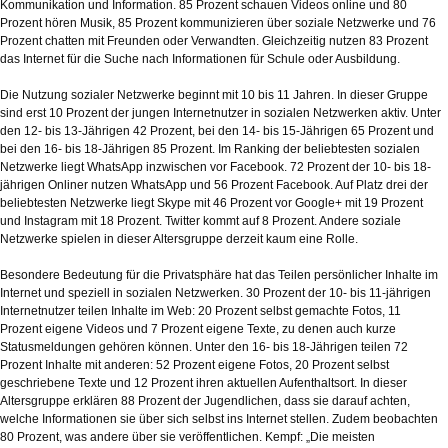
Kommunikation und Information. 85 Prozent schauen Videos online und 80
Prozent hören Musik, 85 Prozent kommunizieren über soziale Netzwerke und 76
Prozent chatten mit Freunden oder Verwandten. Gleichzeitig nutzen 83 Prozent
das Internet für die Suche nach Informationen für Schule oder Ausbildung.
Die Nutzung sozialer Netzwerke beginnt mit 10 bis 11 Jahren. In dieser Gruppe
sind erst 10 Prozent der jungen Internetnutzer in sozialen Netzwerken aktiv. Unter
den 12- bis 13-Jährigen 42 Prozent, bei den 14- bis 15-Jährigen 65 Prozent und
bei den 16- bis 18-Jährigen 85 Prozent. Im Ranking der beliebtesten sozialen
Netzwerke liegt WhatsApp inzwischen vor Facebook. 72 Prozent der 10- bis 18-
jährigen Onliner nutzen WhatsApp und 56 Prozent Facebook. Auf Platz drei der
beliebtesten Netzwerke liegt Skype mit 46 Prozent vor Google+ mit 19 Prozent
und Instagram mit 18 Prozent. Twitter kommt auf 8 Prozent. Andere soziale
Netzwerke spielen in dieser Altersgruppe derzeit kaum eine Rolle.
Besondere Bedeutung für die Privatsphäre hat das Teilen persönlicher Inhalte im
Internet und speziell in sozialen Netzwerken. 30 Prozent der 10- bis 11-jährigen
Internetnutzer teilen Inhalte im Web: 20 Prozent selbst gemachte Fotos, 11
Prozent eigene Videos und 7 Prozent eigene Texte, zu denen auch kurze
Statusmeldungen gehören können. Unter den 16- bis 18-Jährigen teilen 72
Prozent Inhalte mit anderen: 52 Prozent eigene Fotos, 20 Prozent selbst
geschriebene Texte und 12 Prozent ihren aktuellen Aufenthaltsort. In dieser
Altersgruppe erklären 88 Prozent der Jugendlichen, dass sie darauf achten,
welche Informationen sie über sich selbst ins Internet stellen. Zudem beobachten
80 Prozent, was andere über sie veröffentlichen. Kempf: „Die meisten