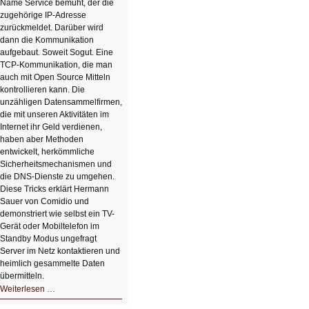
Name Service bemüht, der die
zugehörige IP-Adresse
zurückmeldet. Darüber wird
dann die Kommunikation
aufgebaut. Soweit Sogut. Eine
TCP-Kommunikation, die man
auch mit Open Source Mitteln
kontrollieren kann. Die
unzähligen Datensammelfirmen,
die mit unseren Aktivitäten im
Internet ihr Geld verdienen,
haben aber Methoden
entwickelt, herkömmliche
Sicherheitsmechanismen und
die DNS-Dienste zu umgehen.
Diese Tricks erklärt Hermann
Sauer von Comidio und
demonstriert wie selbst ein TV-
Gerät oder Mobiltelefon im
Standby Modus ungefragt
Server im Netz kontaktieren und
heimlich gesammelte Daten
übermitteln.
HIZ604:
Weiterlesen …
DNS
und