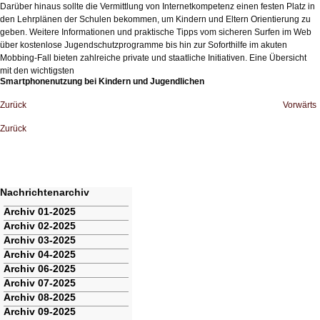
Darüber hinaus sollte die Vermittlung von Internetkompetenz einen festen Platz in
den Lehrplänen der Schulen bekommen, um Kindern und Eltern Orientierung zu
geben. Weitere Informationen und praktische Tipps vom sicheren Surfen im Web
über kostenlose Jugendschutzprogramme bis hin zur Soforthilfe im akuten
Mobbing-Fall bieten zahlreiche private und staatliche Initiativen. Eine Übersicht
mit den wichtigsten
Smartphonenutzung bei Kindern und Jugendlichen
Zurück
Vorwärts
Zurück
Nachrichtenarchiv
Navigation
Archiv 01-2025
überspringen
Archiv 02-2025
Archiv 03-2025
Archiv 04-2025
Archiv 06-2025
Archiv 07-2025
Archiv 08-2025
Archiv 09-2025