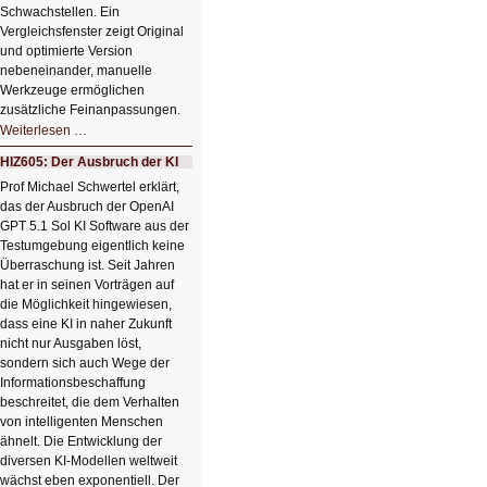
Schwachstellen. Ein
Vergleichsfenster zeigt Original
und optimierte Version
nebeneinander, manuelle
Werkzeuge ermöglichen
zusätzliche Feinanpassungen.
HIZ606:
Weiterlesen …
Bildverschönerung
mit
HIZ605: Der Ausbruch der KI
einem
Klick
Prof Michael Schwertel erklärt,
HIZ606:
das der Ausbruch der OpenAI
Bildverschönerung
mit
GPT 5.1 Sol KI Software aus der
einem
Testumgebung eigentlich keine
Klick
Überraschung ist. Seit Jahren
hat er in seinen Vorträgen auf
die Möglichkeit hingewiesen,
dass eine KI in naher Zukunft
nicht nur Ausgaben löst,
sondern sich auch Wege der
Informationsbeschaffung
beschreitet, die dem Verhalten
von intelligenten Menschen
ähnelt. Die Entwicklung der
diversen KI-Modellen weltweit
wächst eben exponentiell. Der