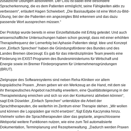
zusätzliche Übungen absolvieren. Der Clou ist dabei eine besondere
Spracherkennung, die es dem Patienten ermöglicht, seine Fähigkeiten aktiv zu
verbessern“, erläutert Hagen Schwiebert. „Die Basisaufgabe ist eine Wort-zu-Bild-
Übung, bei der die Patienten ein angezeigtes Bild erkennen und das dazu
passende Wort aussprechen müssen.“
Der Prototyp wurde bereits in einer Einzelfallstudie mit Erfolg getestet. Und auch
wissenschaftliche Untersuchungen haben schon gezeigt, dass mit einer erhöhten
Therapiefrequenz der Lernerfolg bei Aphasie-Patienten steigt. Idee und Konzept
von „Einfach Sprechen“ haben die Gründungsförderer des Bundes und des
Landes Bremen überzeugt. Es gab für das interdisziplinäre Team jeweils eine
Förderung im EXIST-Programm des Bundesministeriums für Wirtschaft und
Energie sowie im Bremer Förderprogramm für Unternehmensgründungen
(BRUT).
Zielgruppe des Softwaresystems sind neben Reha-Kliniken vor allem
logopädische Praxen. „Ihnen geben wir ein Werkzeug an die Hand, mit dem sie
ihr therapeutisches Angebot nachhaltig erweitern, eine Qualitätssteigerung in der
Therapieleistung erreichen und sich so von der Konkurrenz abheben können“,
sagt Erik Düselder. „Einfach Sprechen“ unterstütze die Arbeit der
Sprachtherapeuten, die weiterhin im Zentrum einer Therapie stehen. „Wir wollen
und können die Logopäden gar nicht ersetzen“, fügt Edyta Kaczynska hinzu.
Vielmehr sollen die Sprachtherapeuten über das geplante, angeschlossene
Webportal weitere Funktionen nutzen, wie eine zum Teil automatisierte
Dokumentation, Terminplanung und Rezeptverwaltung. „Dadurch werden Praxen