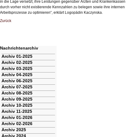
in die Lage versetzt, ihre Leistungen gegenüber Ärzten und Krankenkassen
durch vorher nicht existierende Kennzahlen zu belegen sowie ihre internen
Arbeitsprozesse zu optimieren“, erklärt Logopädin Kaczynska.
Zurück
Nachrichtenarchiv
Navigation
Archiv 01-2025
überspringen
Archiv 02-2025
Archiv 03-2025
Archiv 04-2025
Archiv 06-2025
Archiv 07-2025
Archiv 08-2025
Archiv 09-2025
Archiv 10-2025
Archiv 11-2025
Archiv 01-2026
Archiv 02-2026
Archiv 2025
Archiv 2024