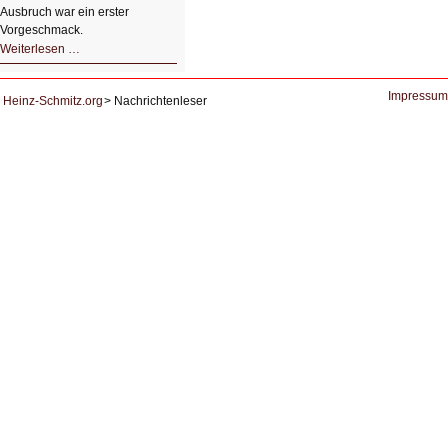
Ausbruch war ein erster
Vorgeschmack.
HIZ605:
Weiterlesen …
Der
Ausbruch
der
KI
Impressum
Heinz-Schmitz.org
Nachrichtenleser