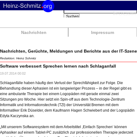
Suchbegriffe
Interessant
Suchen
Nachrichten
Impressum
Nachrichten, Gerüchte, Meldungen und Berichte aus der IT-Szene
Redaktion: Heinz Schmitz
Software verbessert Sprechen lernen nach Schlaganfall
19.07.2014 00:02
Schlaganfälle haben häufig den Verlust der Sprechfähigkeit zur Folge. Die
Behandlung dieser Aphasien ist ein langwieriger Prozess – in der Regel gibt es
eine ambulante Therapie bei einem Logopäden mit gerade einmal zwei
Sitzungen pro Woche. Hier setzt ein Spin-off aus dem Technologie-Zentrum
Informatik und Informationstechnik (TZI) der Universität Bremen mit dem
Informatiker Erik Düselder, dem Kaufmann Hagen Schwiebert und der Logopädin
Edyta Kaczynska an.
„Mit unserem Softwaresystem mit dem Arbeitstitel ‚Einfach Sprechen‘ können
Aphasiker auf einem Tablet-PC zusätzlich zur professionellen Therapie jederzeit