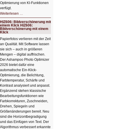
Optimierung von KI-Funktionen
verfügt.
HIZ607:
Weiterlesen …
Schicker
kompakter
HIZ606: Bildverschönerung mit
Rechenturbo
einem Klick HIZ606:
Bildverschönerung mit einem
Klick
Papierfotos verlieren mit der Zeit
an Qualität. Mit Software lassen
sie sich – auch in größeren
Mengen – digital auffrischen.
Der Ashampoo Photo Optimizer
2026 bietet dafür eine
automatische Ein-Klick-
Optimierung, die Belichtung,
Farbtemperatur, Schärfe und
Kontrast analysiert und anpasst.
Ergänzend stehen klassische
Bearbeitungsfunktionen wie
Farbkorrekturen, Zuschneiden,
Drehen, Spiegeln und
Größenänderungen bereit. Neu
sind die Horizontbegradigung
und das Einfügen von Text. Der
Algorithmus verbessert erkannte