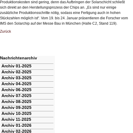
Produktionskosten sind gering, denn das Aufbringen der Solarschicht schließt
sich direkt an den Herstellungsprozess der Chips an. „Es sind nur einige
zusätzliche Produktionsschritte nötig, sodass eine Fertigung auch in hohen
Stückzahlen möglich ist“. Vom 19. bis 24. Januar präsentieren die Forscher vom
IMS den Solarchip auf der Messe Bau in München (Halle C2, Stand 119).
Zurück
Nachrichtenarchiv
Navigation
Archiv 01-2025
überspringen
Archiv 02-2025
Archiv 03-2025
Archiv 04-2025
Archiv 06-2025
Archiv 07-2025
Archiv 08-2025
Archiv 09-2025
Archiv 10-2025
Archiv 11-2025
Archiv 01-2026
Archiv 02-2026