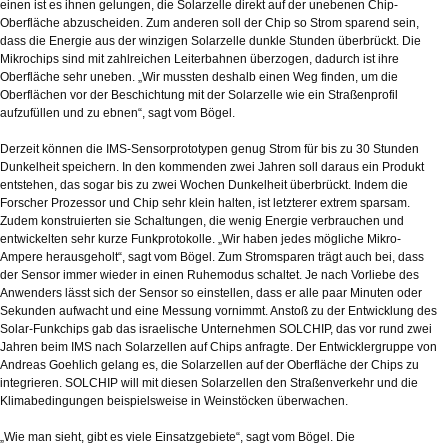
einen ist es ihnen gelungen, die Solarzelle direkt auf der unebenen Chip-
Oberfläche abzuscheiden. Zum anderen soll der Chip so Strom sparend sein,
dass die Energie aus der winzigen Solarzelle dunkle Stunden überbrückt. Die
Mikrochips sind mit zahlreichen Leiterbahnen überzogen, dadurch ist ihre
Oberfläche sehr uneben. „Wir mussten deshalb einen Weg finden, um die
Oberflächen vor der Beschichtung mit der Solarzelle wie ein Straßenprofil
aufzufüllen und zu ebnen“, sagt vom Bögel.
Derzeit können die IMS-Sensorprototypen genug Strom für bis zu 30 Stunden
Dunkelheit speichern. In den kommenden zwei Jahren soll daraus ein Produkt
entstehen, das sogar bis zu zwei Wochen Dunkelheit überbrückt. Indem die
Forscher Prozessor und Chip sehr klein halten, ist letzterer extrem sparsam.
Zudem konstruierten sie Schaltungen, die wenig Energie verbrauchen und
entwickelten sehr kurze Funkprotokolle. „Wir haben jedes mögliche Mikro-
Ampere herausgeholt“, sagt vom Bögel. Zum Stromsparen trägt auch bei, dass
der Sensor immer wieder in einen Ruhemodus schaltet. Je nach Vorliebe des
Anwenders lässt sich der Sensor so einstellen, dass er alle paar Minuten oder
Sekunden aufwacht und eine Messung vornimmt. Anstoß zu der Entwicklung des
Solar-Funkchips gab das israelische Unternehmen SOLCHIP, das vor rund zwei
Jahren beim IMS nach Solarzellen auf Chips anfragte. Der Entwicklergruppe von
Andreas Goehlich gelang es, die Solarzellen auf der Oberfläche der Chips zu
integrieren. SOLCHIP will mit diesen Solarzellen den Straßenverkehr und die
Klimabedingungen beispielsweise in Weinstöcken überwachen.
„Wie man sieht, gibt es viele Einsatzgebiete“, sagt vom Bögel. Die