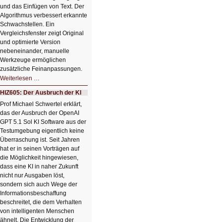
und das Einfügen von Text. Der
Algorithmus verbessert erkannte
Schwachstellen. Ein
Vergleichsfenster zeigt Original
und optimierte Version
nebeneinander, manuelle
Werkzeuge ermöglichen
zusätzliche Feinanpassungen.
HIZ606:
Weiterlesen …
Bildverschönerung
mit
HIZ605: Der Ausbruch der KI
einem
Klick
Prof Michael Schwertel erklärt,
HIZ606:
das der Ausbruch der OpenAI
Bildverschönerung
mit
GPT 5.1 Sol KI Software aus der
einem
Testumgebung eigentlich keine
Klick
Überraschung ist. Seit Jahren
hat er in seinen Vorträgen auf
die Möglichkeit hingewiesen,
dass eine KI in naher Zukunft
nicht nur Ausgaben löst,
sondern sich auch Wege der
Informationsbeschaffung
beschreitet, die dem Verhalten
von intelligenten Menschen
ähnelt. Die Entwicklung der