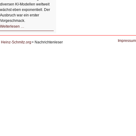
diversen KI-Modellen weltweit
wächst eben exponentiell. Der
Ausbruch war ein erster
Vorgeschmack.
HIZ605:
Weiterlesen …
Der
Ausbruch
der
KI
Impressum
Heinz-Schmitz.org
Nachrichtenleser