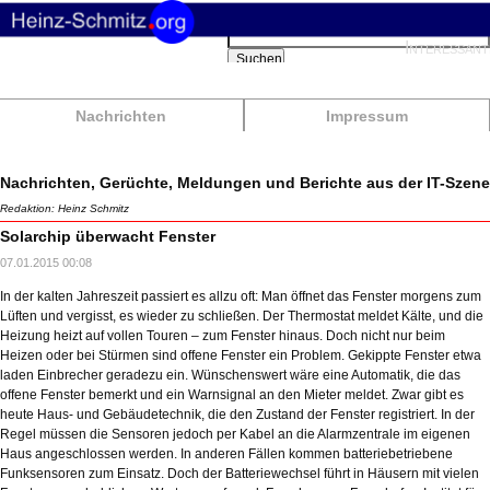
Suchbegriffe
Interessant
Suchen
Nachrichten
Impressum
Nachrichten, Gerüchte, Meldungen und Berichte aus der IT-Szene
Redaktion: Heinz Schmitz
Solarchip überwacht Fenster
07.01.2015 00:08
In der kalten Jahreszeit passiert es allzu oft: Man öffnet das Fenster morgens zum
Lüften und vergisst, es wieder zu schließen. Der Thermostat meldet Kälte, und die
Heizung heizt auf vollen Touren – zum Fenster hinaus. Doch nicht nur beim
Heizen oder bei Stürmen sind offene Fenster ein Problem. Gekippte Fenster etwa
laden Einbrecher geradezu ein. Wünschenswert wäre eine Automatik, die das
offene Fenster bemerkt und ein Warnsignal an den Mieter meldet. Zwar gibt es
heute Haus- und Gebäudetechnik, die den Zustand der Fenster registriert. In der
Regel müssen die Sensoren jedoch per Kabel an die Alarmzentrale im eigenen
Haus angeschlossen werden. In anderen Fällen kommen batteriebetriebene
Funksensoren zum Einsatz. Doch der Batteriewechsel führt in Häusern mit vielen