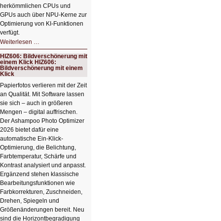
herkömmlichen CPUs und
GPUs auch über NPU-Kerne zur
Optimierung von KI-Funktionen
verfügt.
HIZ607:
Weiterlesen …
Schicker
kompakter
HIZ606: Bildverschönerung mit
Rechenturbo
einem Klick HIZ606:
Bildverschönerung mit einem
Klick
Papierfotos verlieren mit der Zeit
an Qualität. Mit Software lassen
sie sich – auch in größeren
Mengen – digital auffrischen.
Der Ashampoo Photo Optimizer
2026 bietet dafür eine
automatische Ein-Klick-
Optimierung, die Belichtung,
Farbtemperatur, Schärfe und
Kontrast analysiert und anpasst.
Ergänzend stehen klassische
Bearbeitungsfunktionen wie
Farbkorrekturen, Zuschneiden,
Drehen, Spiegeln und
Größenänderungen bereit. Neu
sind die Horizontbegradigung