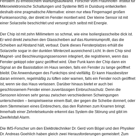
Fenstern zu erheblichem Wartungsaufwand. Forscher vom Fraunhofer- Institut für
Mikroelektronische Schaltungen und Systeme IMS in Duisburg entwickelten
deshalb eine pragmatische Alternative: einen nur etwa Fingernagel großen
Funksensorchip, der direkt im Fenster montiert wird. Der kleine Sensor ist mit
einer Solarzelle beschichtet und versorgt sich selbst mit Energie.
Der Chip ist mit zehn Millimetern so schmal, wie eine Isolierglasscheibe dick ist.
Er wird direkt zwischen den Glasscheiben auf das Aluminiumprofil, das die
Scheiben auf Abstand hält, verbaut. Dank dieses Fensterplatzes erhält die
Solarzelle sogar in der dunklen Winterzeit ausreichend Licht. In dem Chip sind
Magnet- und Beschleunigungssensoren integriert, die registrieren, wenn das
Fenster gekippt oder ganz geöffnet wird. Über Funk kann der Chip dann ein
Signal an die Basisstation im Haus senden, falls ein Fenster zu lange geöffnet
bleibt. Die Anwendungen des Funkchips sind vielfältig. Er kann Hausbesitzer
daran erinnern, regelmäßig zu lüften oder warnen, falls ein Fenster noch geöffnet
ist, wenn sie das Haus verlassen. Darüber hinaus bietet er auch bei
geschlossenem Fenster einen zuverlässigen Einbruchsschutz. Denn die
Sensoren können sehr genau zwischen verschiedenen Schwingungen
unterscheiden – beispielsweise einem Ball, der gegen die Scheibe donnert, oder
dem Stemmeisen eines Einbrechers, das den Rahmen zum Knarren bringt.
Innerhalb einer Zehntelsekunde erkennt das System die Störung und gibt im
Zweifelsfall Alarm.
Die IMS-Forscher um den Elektrotechniker Dr. Gerd vom Bögel und den Physiker
Dr. Andreas Goehlich haben gleich zwei Herausforderungen gemeistert: Zum