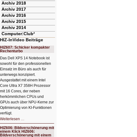
Archiv 2018
Archiv 2017
Archiv 2016
Archiv 2015
Archiv 2014
Computer:Club²
HIZ-InVideo Beiträge
HIZ607: Schicker kompakter
Rechenturbo
Das Dell XPS 14 Notebook ist
sowohl für den professionellen
Einsatz im Büro als auch für
unterwegs konzipiert.
Ausgestattet mit einem Intel
Core Ultra X7 358H Prozessor
mit 16 Cores, der neben
herkömmlichen CPUs und
GPUs auch über NPU-Kerne zur
Optimierung von KI-Funktionen
verfügt.
HIZ607:
Weiterlesen …
Schicker
kompakter
HIZ606: Bildverschönerung mit
Rechenturbo
einem Klick HIZ606:
Bildverschönerung mit einem