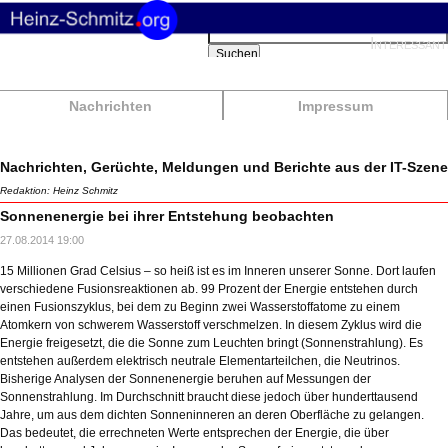
Suchbegriffe
Interessant
Suchen
Nachrichten
Impressum
Nachrichten, Gerüchte, Meldungen und Berichte aus der IT-Szene
Redaktion: Heinz Schmitz
Sonnenenergie bei ihrer Entstehung beobachten
27.08.2014 19:00
15 Millionen Grad Celsius – so heiß ist es im Inneren unserer Sonne. Dort laufen
verschiedene Fusionsreaktionen ab. 99 Prozent der Energie entstehen durch
einen Fusionszyklus, bei dem zu Beginn zwei Wasserstoffatome zu einem
Atomkern von schwerem Wasserstoff verschmelzen. In diesem Zyklus wird die
Energie freigesetzt, die die Sonne zum Leuchten bringt (Sonnenstrahlung). Es
entstehen außerdem elektrisch neutrale Elementarteilchen, die Neutrinos.
Bisherige Analysen der Sonnenenergie beruhen auf Messungen der
Sonnenstrahlung. Im Durchschnitt braucht diese jedoch über hunderttausend
Jahre, um aus dem dichten Sonneninneren an deren Oberfläche zu gelangen.
Das bedeutet, die errechneten Werte entsprechen der Energie, die über