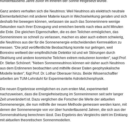
hunderttausend Jahre zuvor im Inneren der Sonne freigesetzt wurde.
Ganz anders verhalten sich die Neutrinos: Weil Neutrinos als elektrisch neutrale
Elementarteilchen mit anderer Materie kaum in Wechselwirkung geraten und sich
deshalb frei bewegen können, verlassen sie auch das Sonneninnere wenige
Sekunden nach ihrer Erzeugung und erreichen bereits nach etwa acht Minuten
die Erde. Die gleichen Eigenschaften, die es den Teilchen ermöglichen, das
Sonneninnere so schnell zu verlassen, machen es aber auch extrem schwierig,
die Neutrinos aus der für die Sonnenenergie entscheidenden Kernreaktion zu
messen. "Die jetzt veröffentlichte Beobachtung konnte nur gelingen, weil
Borexino weltweit der empfindlichste Detektor ist und wir Störungen durch
Strahlung und andere kosmische Teilchen extrem reduzieren konnten", sagt Prof.
Dr. Stefan Schönert. "Neben Sonnenneutrinos können wir daher auch Neutrinos
aus dem Erdinneren beobachten und mithilfe dieser Daten geophysikalische
Modelle testen", fügt Prof. Dr. Lothar Oberauer hinzu. Beide Wissenschaftler
arbeiten am TUM-Lehrstuhl für Experimentelle Astroteilchenphysik.
Die neuen Ergebnisse ermöglichen es zum ersten Mal, experimentell
nachzuweisen, dass die Energiefreisetzung im Sonneninneren seit sehr langer
Zeit unverändert ist. Dazu verglichen die Forscher die Werte der aktuellen
Sonnenenergie, die nun mithilfe der neuen Methode gemessen werden kann, mit
denen der Sonnenenergie von vor über hunderttausend Jahren, die sich aus der
Sonnenstrahlung berechnen lässt. Das Ergebnis des Vergleichs steht im Einklang
mit aktuellen theoretischen Sonnenmodellen.