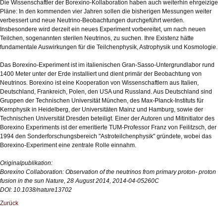
Die Wissenschaftler der Borexino-Kollaboration haben auch weiterhin ehrgeizige
Pläne: In den kommenden vier Jahren sollen die bisherigen Messungen weiter
verbessert und neue Neutrino-Beobachtungen durchgeführt werden.
Insbesondere wird derzeit ein neues Experiment vorbereitet, um nach neuen
Teilchen, sogenannten sterilen Neutrinos, zu suchen. Ihre Existenz hätte
fundamentale Auswirkungen für die Teilchenphysik, Astrophysik und Kosmologie.
Das Borexino-Experiment ist im italienischen Gran-Sasso-Untergrundlabor rund
1400 Meter unter der Erde installiert und dient primär der Beobachtung von
Neutrinos. Borexino ist eine Kooperation von Wissenschaftlern aus Italien,
Deutschland, Frankreich, Polen, den USA und Russland. Aus Deutschland sind
Gruppen der Technischen Universität München, des Max-Planck-Instituts für
Kernphysik in Heidelberg, der Universitäten Mainz und Hamburg, sowie der
Technischen Universität Dresden beteiligt. Einer der Autoren und Mitinitiator des
Borexino Experiments ist der emeritierte TUM-Professor Franz von Feilitzsch, der
1994 den Sonderforschungsbereich "Astroteilchenphysik" gründete, wobei das
Borexino-Experiment eine zentrale Rolle einnahm.
Originalpublikation:
Borexino Collaboration: Observation of the neutrinos from primary proton- proton
fusion in the sun Nature, 28 August 2014, 2014-04-05260C
DOI: 10.1038/nature13702
Zurück