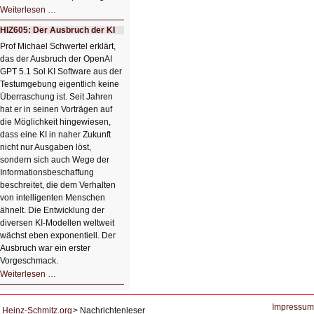
HIZ606:
Weiterlesen …
Bildverschönerung
mit
HIZ605: Der Ausbruch der KI
einem
Klick
Prof Michael Schwertel erklärt,
HIZ606:
das der Ausbruch der OpenAI
Bildverschönerung
mit
GPT 5.1 Sol KI Software aus der
einem
Testumgebung eigentlich keine
Klick
Überraschung ist. Seit Jahren
hat er in seinen Vorträgen auf
die Möglichkeit hingewiesen,
dass eine KI in naher Zukunft
nicht nur Ausgaben löst,
sondern sich auch Wege der
Informationsbeschaffung
beschreitet, die dem Verhalten
von intelligenten Menschen
ähnelt. Die Entwicklung der
diversen KI-Modellen weltweit
wächst eben exponentiell. Der
Ausbruch war ein erster
Vorgeschmack.
HIZ605:
Weiterlesen …
Der
Ausbruch
der
KI
Impressum
Heinz-Schmitz.org
Nachrichtenleser