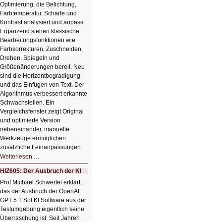
Optimierung, die Belichtung,
Farbtemperatur, Schärfe und
Kontrast analysiert und anpasst.
Ergänzend stehen klassische
Bearbeitungsfunktionen wie
Farbkorrekturen, Zuschneiden,
Drehen, Spiegeln und
Größenänderungen bereit. Neu
sind die Horizontbegradigung
und das Einfügen von Text. Der
Algorithmus verbessert erkannte
Schwachstellen. Ein
Vergleichsfenster zeigt Original
und optimierte Version
nebeneinander, manuelle
Werkzeuge ermöglichen
zusätzliche Feinanpassungen.
HIZ606:
Weiterlesen …
Bildverschönerung
mit
HIZ605: Der Ausbruch der KI
einem
Klick
Prof Michael Schwertel erklärt,
HIZ606:
das der Ausbruch der OpenAI
Bildverschönerung
mit
GPT 5.1 Sol KI Software aus der
einem
Testumgebung eigentlich keine
Klick
Überraschung ist. Seit Jahren