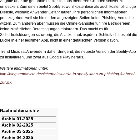
Angriffe über die genannte Lücke sind aus mehreren Gründen schwer zu
entdecken: Zum einen bietet Spotify sowohl kostenlose als auch kostenpflichtige
Dienste, weshalb Anwender Gefahr laufen, ihre persönlichen Informationen
preiszugeben, weil sie hinter den angezeigten Seiten keine Phishing-Versuche
wittern. Zum anderen aber müssen die Online-Gangster für ihre Betrügereien
keine zusätzlichen Berechtigungen einfordern. Das macht es für
Sicherheitslösungen schwierig, die Attacken aufzuspüren. Schließlich besteht die
Lücke in einer legitimen App, nicht in einer gefälschten Version davon.
Trend Micro rät Anwendern daher dringend, die neueste Version der Spotify-App
zu installieren, und zwar aus Google Play heraus.
Weitere Informationen unter:
http://blog.trendmicro.de/sicherheitsluecke-in-spotify-kann-zu-phishing-fuehren/
Zurück
Nachrichtenarchiv
Navigation
Archiv 01-2025
überspringen
Archiv 02-2025
Archiv 03-2025
Archiv 04-2025