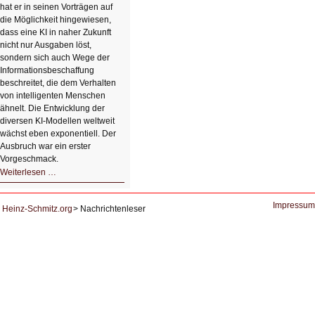
hat er in seinen Vorträgen auf
die Möglichkeit hingewiesen,
dass eine KI in naher Zukunft
nicht nur Ausgaben löst,
sondern sich auch Wege der
Informationsbeschaffung
beschreitet, die dem Verhalten
von intelligenten Menschen
ähnelt. Die Entwicklung der
diversen KI-Modellen weltweit
wächst eben exponentiell. Der
Ausbruch war ein erster
Vorgeschmack.
HIZ605:
Weiterlesen …
Der
Ausbruch
der
KI
Impressum
Heinz-Schmitz.org
Nachrichtenleser