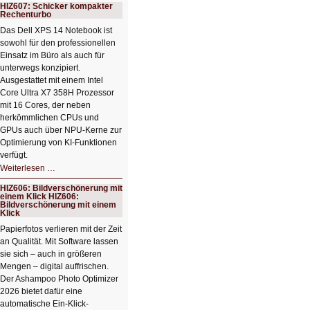
HIZ607: Schicker kompakter
Rechenturbo
Das Dell XPS 14 Notebook ist
sowohl für den professionellen
Einsatz im Büro als auch für
unterwegs konzipiert.
Ausgestattet mit einem Intel
Core Ultra X7 358H Prozessor
mit 16 Cores, der neben
herkömmlichen CPUs und
GPUs auch über NPU-Kerne zur
Optimierung von KI-Funktionen
verfügt.
HIZ607:
Weiterlesen …
Schicker
kompakter
HIZ606: Bildverschönerung mit
Rechenturbo
einem Klick HIZ606:
Bildverschönerung mit einem
Klick
Papierfotos verlieren mit der Zeit
an Qualität. Mit Software lassen
sie sich – auch in größeren
Mengen – digital auffrischen.
Der Ashampoo Photo Optimizer
2026 bietet dafür eine
automatische Ein-Klick-