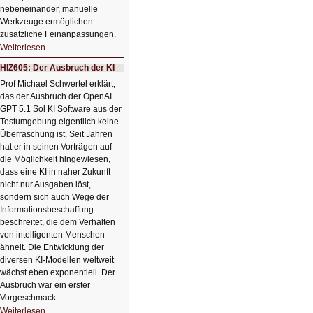
nebeneinander, manuelle
Werkzeuge ermöglichen
zusätzliche Feinanpassungen.
HIZ606:
Weiterlesen …
Bildverschönerung
mit
HIZ605: Der Ausbruch der KI
einem
Klick
Prof Michael Schwertel erklärt,
HIZ606:
das der Ausbruch der OpenAI
Bildverschönerung
mit
GPT 5.1 Sol KI Software aus der
einem
Testumgebung eigentlich keine
Klick
Überraschung ist. Seit Jahren
hat er in seinen Vorträgen auf
die Möglichkeit hingewiesen,
dass eine KI in naher Zukunft
nicht nur Ausgaben löst,
sondern sich auch Wege der
Informationsbeschaffung
beschreitet, die dem Verhalten
von intelligenten Menschen
ähnelt. Die Entwicklung der
diversen KI-Modellen weltweit
wächst eben exponentiell. Der
Ausbruch war ein erster
Vorgeschmack.
HIZ605:
Weiterlesen …