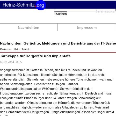
Suchbegriffe
Interessant
Suchen
Nachrichten
Impressum
Nachrichten, Gerüchte, Meldungen und Berichte aus der IT-Szene
Redaktion: Heinz Schmitz
Tarnkappe für Hörgeräte und Implantate
05.02.2014 00:55
Vogelgezwitscher im Garten lauschen, sich mit Freunden und Bekannten
unterhalten: Für Menschen mit beeinträchtigtem Hörvermögen ist das nicht
selbstverständlich. Sie nehmen insbesondere höhere Töne nicht mehr wahr und
haben Schwierigkeiten, Gesprächen zu folgen. Laut der
Weltgesundheitsorganisation WHO gehört Schwerhörigkeit in den
Industrienationen zu den sechs häufigsten Erkrankungen. In Deutschland muss
etwa jeder fünfte Bundesbürger über 14 Jahren wegen Schwerhörigkeit
behandelt werden. Oftmals bringt nur ein Hörgerät die verlorenen Töne zurück
und macht es möglich, wieder ein normales Alltagsleben zu führen. Meist wird
das Gerät hinter dem Ohr getragen. Einige Ausführungen lassen sich sogar direkt