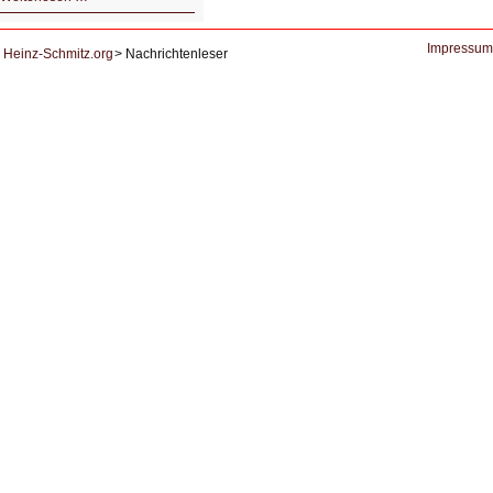
Der
Ausbruch
der
KI
Impressum
Heinz-Schmitz.org
Nachrichtenleser