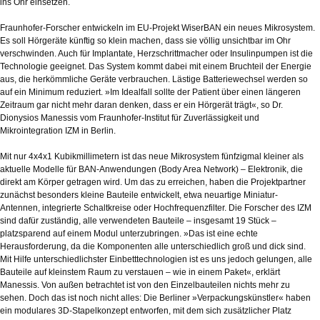
ins Ohr einsetzen.
Fraunhofer-Forscher entwickeln im EU-Projekt WiserBAN ein neues Mikrosystem.
Es soll Hörgeräte künftig so klein machen, dass sie völlig unsichtbar im Ohr
verschwinden. Auch für Implantate, Herzschrittmacher oder Insulinpumpen ist die
Technologie geeignet. Das System kommt dabei mit einem Bruchteil der Energie
aus, die herkömmliche Geräte verbrauchen. Lästige Batteriewechsel werden so
auf ein Minimum reduziert. »Im Idealfall sollte der Patient über einen längeren
Zeitraum gar nicht mehr daran denken, dass er ein Hörgerät trägt«, so Dr.
Dionysios Manessis vom Fraunhofer-Institut für Zuverlässigkeit und
Mikrointegration IZM in Berlin.
Mit nur 4x4x1 Kubikmillimetern ist das neue Mikrosystem fünfzigmal kleiner als
aktuelle Modelle für BAN-Anwendungen (Body Area Network) – Elektronik, die
direkt am Körper getragen wird. Um das zu erreichen, haben die Projektpartner
zunächst besonders kleine Bauteile entwickelt, etwa neuartige Miniatur-
Antennen, integrierte Schaltkreise oder Hochfrequenzfilter. Die Forscher des IZM
sind dafür zuständig, alle verwendeten Bauteile – insgesamt 19 Stück –
platzsparend auf einem Modul unterzubringen. »Das ist eine echte
Herausforderung, da die Komponenten alle unterschiedlich groß und dick sind.
Mit Hilfe unterschiedlichster Einbetttechnologien ist es uns jedoch gelungen, alle
Bauteile auf kleinstem Raum zu verstauen – wie in einem Paket«, erklärt
Manessis. Von außen betrachtet ist von den Einzelbauteilen nichts mehr zu
sehen. Doch das ist noch nicht alles: Die Berliner »Verpackungskünstler« haben
ein modulares 3D-Stapelkonzept entworfen, mit dem sich zusätzlicher Platz