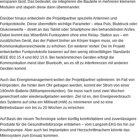
einsparen lässt. Das bedeutet, sie integrieren die Bauteile in mehreren kleineren
Modulen und stapeln diese dann übereinander.
Darüber hinaus entwickeln die Projektpartner spezielle Antennen und
Funkprotokolle. Diese übermitteln wichtige Parameter – etwa Puls, Blutdruck oder
Glukosewerte – direkt an das Tablet oder Smartphone des behandelnden Arztes.
Dabei kommt das WiserBAN-Funksystem ohne eine Relay- Station aus – ein
zusätzliches Gerät, das der Patient bisher am Körper tragen muss, um die
Kommunikationsreichweite zu erhöhen. Ein weiterer Vorteil: Die im Projekt
entwickelten Funkprotokolle basieren auf den wenig störanfälligen Standards
IEEE 802.15.4 und 802.15.6. Bei herkömmlichen Geräten erfolgt die
Kommunikation meist über Bluetooth, wo es oft zu Interferenzen mit anderen
Geräten kommt.
Auch das Energiemanagement wollen die Projektpartner optimieren: Im Fall von
Hörgeräten, die hinter dem Ohr getragen werden, kommt der Strom von einer
180mAh-Batterie (Milliamperestunden). Sie muss nach rund zwei Wochen
gewechselt oder wiederaufgeladen werden. Ziel ist es, den Energieverbrauch
des Systems auf cirka ein Milliwatt (mW) zu minimieren und so eine
Betriebsdauer von bis zu 20 Wochen zu erreichen.
Auf Basis der neuen Technologie sollen künftig komfortablere und zuverlässigere
Produkte für die Gesundheitsfürsorge entstehen – vom Langzeit-EKG bis hin zur
Insulinpumpe. Aber auch bei Implantaten und Herzschrittmachern könnte das
Mikrosystem zum Einsatz kommen.