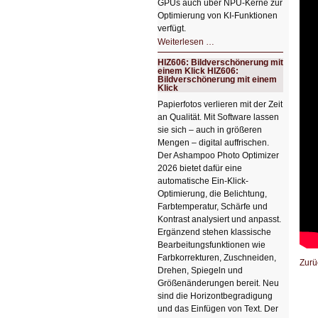
GPUs auch über NPU-Kerne zur
Optimierung von KI-Funktionen
verfügt.
HIZ607:
Weiterlesen …
Schicker
kompakter
HIZ606: Bildverschönerung mit
Rechenturbo
einem Klick HIZ606:
Bildverschönerung mit einem
Klick
Papierfotos verlieren mit der Zeit
an Qualität. Mit Software lassen
sie sich – auch in größeren
Mengen – digital auffrischen.
Der Ashampoo Photo Optimizer
2026 bietet dafür eine
automatische Ein-Klick-
Optimierung, die Belichtung,
Farbtemperatur, Schärfe und
Kontrast analysiert und anpasst.
Ergänzend stehen klassische
Bearbeitungsfunktionen wie
Farbkorrekturen, Zuschneiden,
Zurü
Drehen, Spiegeln und
Größenänderungen bereit. Neu
sind die Horizontbegradigung
und das Einfügen von Text. Der