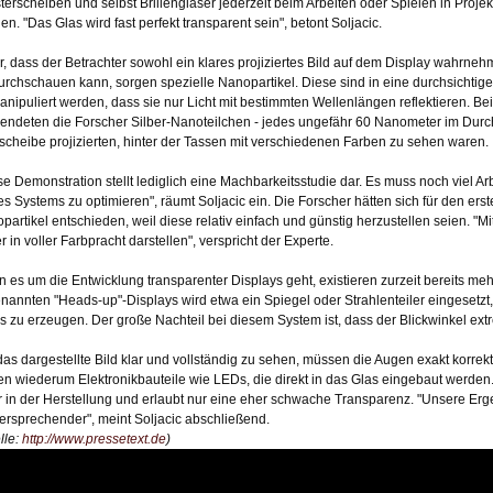
terscheiben und selbst Brillengläser jederzeit beim Arbeiten oder Spielen in Proje
en. "Das Glas wird fast perfekt transparent sein", betont Soljacic.
r, dass der Betrachter sowohl ein klares projiziertes Bild auf dem Display wahrne
urchschauen kann, sorgen spezielle Nanopartikel. Diese sind in eine durchsichti
anipuliert werden, dass sie nur Licht mit bestimmten Wellenlängen reflektieren. Be
endeten die Forscher Silber-Nanoteilchen - jedes ungefähr 60 Nanometer im Durchm
scheibe projizierten, hinter der Tassen mit verschiedenen Farben zu sehen waren.
se Demonstration stellt lediglich eine Machbarkeitsstudie dar. Es muss noch viel Ar
es Systems zu optimieren", räumt Soljacic ein. Die Forscher hätten sich für den erste
partikel entschieden, weil diese relativ einfach und günstig herzustellen seien. "M
r in voller Farbpracht darstellen", verspricht der Experte.
 es um die Entwicklung transparenter Displays geht, existieren zurzeit bereits me
nannten "Heads-up"-Displays wird etwa ein Spiegel oder Strahlenteiler eingesetzt,
s zu erzeugen. Der große Nachteil bei diesem System ist, dass der Blickwinkel extr
as dargestellte Bild klar und vollständig zu sehen, müssen die Augen exakt korrek
en wiederum Elektronikbauteile wie LEDs, die direkt in das Glas eingebaut werden
r in der Herstellung und erlaubt nur eine eher schwache Transparenz. "Unsere Erg
versprechender", meint Soljacic abschließend.
lle:
http://www.pressetext.de
)