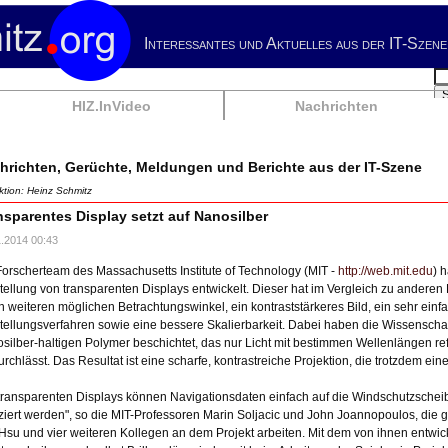
Interessantes und Aktuelles aus der IT-Szene
Su
HIZ.InVideo
Nachrichten
hrichten, Gerüchte, Meldungen und Berichte aus der IT-Szene
tion: Heinz Schmitz
nsparentes Display setzt auf Nanosilber
1.2014 00:43
Forscherteam des Massachusetts Institute of Technology (MIT -
http://web.mit.edu
) 
tellung von transparenten Displays entwickelt. Dieser hat im Vergleich zu anderen
n weiteren möglichen Betrachtungswinkel, ein kontraststärkeres Bild, ein sehr ein
tellungsverfahren sowie eine bessere Skalierbarkeit. Dabei haben die Wissenschaf
silber-haltigen Polymer beschichtet, das nur Licht mit bestimmen Wellenlängen ref
urchlässt. Das Resultat ist eine scharfe, kontrastreiche Projektion, die trotzdem ein
 transparenten Displays können Navigationsdaten einfach auf die Windschutzschei
iziert werden", so die MIT-Professoren Marin Soljacic und John Joannopoulos, d
Hsu und vier weiteren Kollegen an dem Projekt arbeiten. Mit dem von ihnen entwi