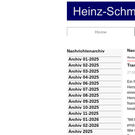
Navigation
Home
überspringen
Nac
Nachrichtenarchiv
Redak
Navigation
Archiv 01-2025
überspringen
Archiv 02-2025
Tra
Archiv 03-2025
27.0
Archiv 04-2025
Ein 
Archiv 06-2025
Hers
Archiv 07-2025
eine
Archiv 08-2025
Hers
Archiv 09-2025
Nano
Archiv 10-2025
hind
Archiv 11-2025
Archiv 01-2026
"Mit
Archiv 02-2026
proj
Wie 
Archiv 2025