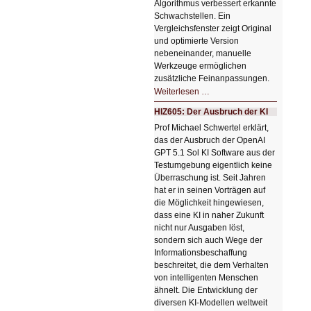
Algorithmus verbessert erkannte
Schwachstellen. Ein
Vergleichsfenster zeigt Original
und optimierte Version
nebeneinander, manuelle
Werkzeuge ermöglichen
zusätzliche Feinanpassungen.
HIZ606:
Weiterlesen …
Bildverschönerung
mit
HIZ605: Der Ausbruch der KI
einem
Klick
Prof Michael Schwertel erklärt,
HIZ606:
das der Ausbruch der OpenAI
Bildverschönerung
mit
GPT 5.1 Sol KI Software aus der
einem
Testumgebung eigentlich keine
Klick
Überraschung ist. Seit Jahren
hat er in seinen Vorträgen auf
die Möglichkeit hingewiesen,
dass eine KI in naher Zukunft
nicht nur Ausgaben löst,
sondern sich auch Wege der
Informationsbeschaffung
beschreitet, die dem Verhalten
von intelligenten Menschen
ähnelt. Die Entwicklung der
diversen KI-Modellen weltweit