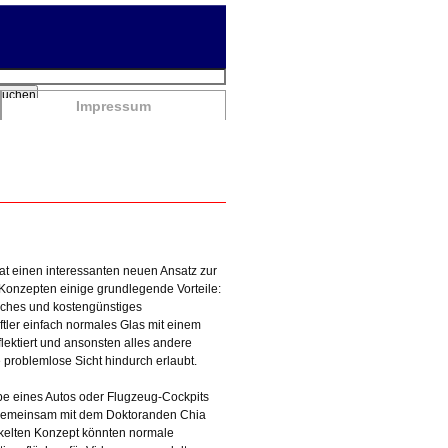
chbegriffe
Suchen
Impressum
hat einen interessanten neuen Ansatz zur
 Konzepten einige grundlegende Vorteile:
faches und kostengünstiges
tler einfach normales Glas mit einem
lektiert und ansonsten alles andere
e problemlose Sicht hindurch erlaubt.
be eines Autos oder Flugzeug-Cockpits
ie gemeinsam mit dem Doktoranden Chia
ckelten Konzept könnten normale