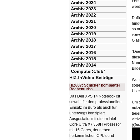
Fens
Archiv 2024
werd
Archiv 2023
Archiv 2022
Dafü
Archiv 2021
hind
Archiv 2020
so m
Archiv 2019
verw
Archiv 2018
Glas
Archiv 2017
"Die
Archiv 2016
dies
Archiv 2015
Nano
Archiv 2014
Bilde
Computer:Club²
HIZ-InVideo Beiträge
Wenn
HIZ607: Schicker kompakter
soge
Rechenturbo
User
Das Dell XPS 14 Notebook ist
sowohl für den professionellen
Um d
Einsatz im Büro als auch für
nutz
unterwegs konzipiert.
teue
Ausgestattet mit einem Intel
viel
Core Ultra X7 358H Prozessor
(Que
mit 16 Cores, der neben
herkömmlichen CPUs und