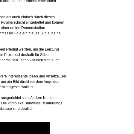
ktionsflächen für Videos verwandelt
hmen als auch einfach durch dieses
ge Poymerschicht eingebettet und können
i einer ersten Demonstration
esser - die ein blaues Bild auf eine
beit erledigt werden, um die Leistung
n Praxistest deshalb für Silber-
it derselben Technik lassen sich auch
hrere interessante Ideen und Ansätze. Bei
 um ein Bild direkt vor dem Auge des
em eingeschränkt ist.
t ausgerichtet sein. Andere Konzepte
. Die komplexe Bauweise ist allerdings
ebnisse sind deutlich