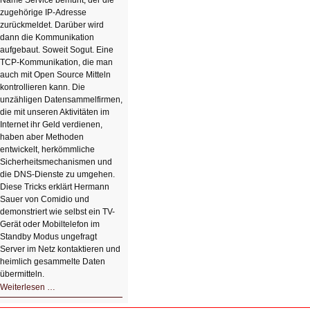
Name Service bemüht, der die
zugehörige IP-Adresse
zurückmeldet. Darüber wird
dann die Kommunikation
aufgebaut. Soweit Sogut. Eine
TCP-Kommunikation, die man
auch mit Open Source Mitteln
kontrollieren kann. Die
unzähligen Datensammelfirmen,
die mit unseren Aktivitäten im
Internet ihr Geld verdienen,
haben aber Methoden
entwickelt, herkömmliche
Sicherheitsmechanismen und
die DNS-Dienste zu umgehen.
Diese Tricks erklärt Hermann
Sauer von Comidio und
demonstriert wie selbst ein TV-
Gerät oder Mobiltelefon im
Standby Modus ungefragt
Server im Netz kontaktieren und
heimlich gesammelte Daten
übermitteln.
HIZ604:
Weiterlesen …
DNS
und