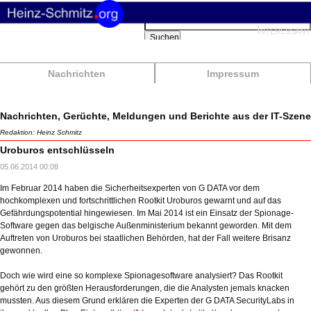
Suchbegriffe
Interessant
Suchen
Nachrichten
Impressum
Nachrichten, Gerüchte, Meldungen und Berichte aus der IT-Szene
Redaktion: Heinz Schmitz
Uroburos entschlüsseln
05.06.2014 00:08
Im Februar 2014 haben die Sicherheitsexperten von G DATA vor dem
hochkomplexen und fortschrittlichen Rootkit Uroburos gewarnt und auf das
Gefährdungspotential hingewiesen. Im Mai 2014 ist ein Einsatz der Spionage-
Software gegen das belgische Außenministerium bekannt geworden. Mit dem
Auftreten von Uroburos bei staatlichen Behörden, hat der Fall weitere Brisanz
gewonnen.
Doch wie wird eine so komplexe Spionagesoftware analysiert? Das Rootkit
gehört zu den größten Herausforderungen, die die Analysten jemals knacken
mussten. Aus diesem Grund erklären die Experten der G DATA SecurityLabs in