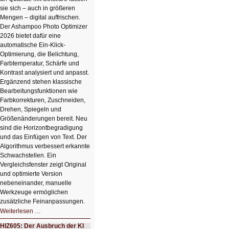
sie sich – auch in größeren
Mengen – digital auffrischen.
Der Ashampoo Photo Optimizer
2026 bietet dafür eine
automatische Ein-Klick-
Optimierung, die Belichtung,
Farbtemperatur, Schärfe und
Kontrast analysiert und anpasst.
Ergänzend stehen klassische
Bearbeitungsfunktionen wie
Farbkorrekturen, Zuschneiden,
Drehen, Spiegeln und
Größenänderungen bereit. Neu
sind die Horizontbegradigung
und das Einfügen von Text. Der
Algorithmus verbessert erkannte
Schwachstellen. Ein
Vergleichsfenster zeigt Original
und optimierte Version
nebeneinander, manuelle
Werkzeuge ermöglichen
zusätzliche Feinanpassungen.
HIZ606:
Weiterlesen …
Bildverschönerung
mit
HIZ605: Der Ausbruch der KI