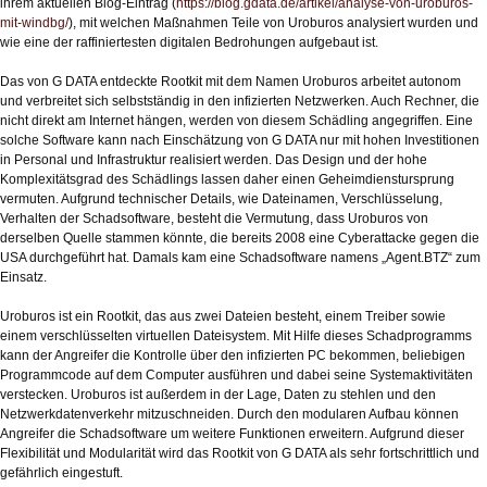
ihrem aktuellen Blog-Eintrag (
https://blog.gdata.de/artikel/analyse-von-uroburos-
mit-windbg/
), mit welchen Maßnahmen Teile von Uroburos analysiert wurden und
wie eine der raffiniertesten digitalen Bedrohungen aufgebaut ist.
Das von G DATA entdeckte Rootkit mit dem Namen Uroburos arbeitet autonom
und verbreitet sich selbstständig in den infizierten Netzwerken. Auch Rechner, die
nicht direkt am Internet hängen, werden von diesem Schädling angegriffen. Eine
solche Software kann nach Einschätzung von G DATA nur mit hohen Investitionen
in Personal und Infrastruktur realisiert werden. Das Design und der hohe
Komplexitätsgrad des Schädlings lassen daher einen Geheimdienstursprung
vermuten. Aufgrund technischer Details, wie Dateinamen, Verschlüsselung,
Verhalten der Schadsoftware, besteht die Vermutung, dass Uroburos von
derselben Quelle stammen könnte, die bereits 2008 eine Cyberattacke gegen die
USA durchgeführt hat. Damals kam eine Schadsoftware namens „Agent.BTZ“ zum
Einsatz.
Uroburos ist ein Rootkit, das aus zwei Dateien besteht, einem Treiber sowie
einem verschlüsselten virtuellen Dateisystem. Mit Hilfe dieses Schadprogramms
kann der Angreifer die Kontrolle über den infizierten PC bekommen, beliebigen
Programmcode auf dem Computer ausführen und dabei seine Systemaktivitäten
verstecken. Uroburos ist außerdem in der Lage, Daten zu stehlen und den
Netzwerkdatenverkehr mitzuschneiden. Durch den modularen Aufbau können
Angreifer die Schadsoftware um weitere Funktionen erweitern. Aufgrund dieser
Flexibilität und Modularität wird das Rootkit von G DATA als sehr fortschrittlich und
gefährlich eingestuft.