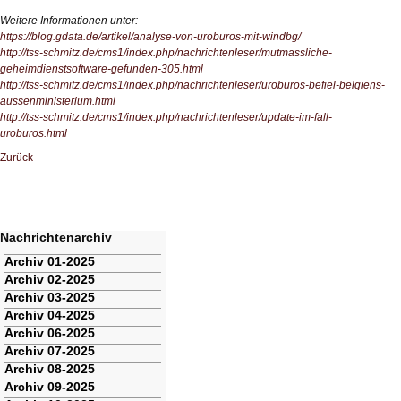
Weitere Informationen unter:
https://blog.gdata.de/artikel/analyse-von-uroburos-mit-windbg/
http://tss-schmitz.de/cms1/index.php/nachrichtenleser/mutmassliche-
geheimdienstsoftware-gefunden-305.html
http://tss-schmitz.de/cms1/index.php/nachrichtenleser/uroburos-befiel-belgiens-
aussenministerium.html
http://tss-schmitz.de/cms1/index.php/nachrichtenleser/update-im-fall-
uroburos.html
Zurück
Nachrichtenarchiv
Navigation
Archiv 01-2025
überspringen
Archiv 02-2025
Archiv 03-2025
Archiv 04-2025
Archiv 06-2025
Archiv 07-2025
Archiv 08-2025
Archiv 09-2025