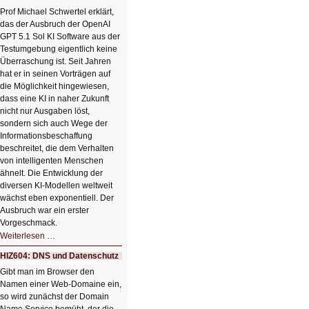
einem
Klick
Prof Michael Schwertel erklärt,
HIZ606:
das der Ausbruch der OpenAI
Bildverschönerung
mit
GPT 5.1 Sol KI Software aus der
einem
Testumgebung eigentlich keine
Klick
Überraschung ist. Seit Jahren
hat er in seinen Vorträgen auf
die Möglichkeit hingewiesen,
dass eine KI in naher Zukunft
nicht nur Ausgaben löst,
sondern sich auch Wege der
Informationsbeschaffung
beschreitet, die dem Verhalten
von intelligenten Menschen
ähnelt. Die Entwicklung der
diversen KI-Modellen weltweit
wächst eben exponentiell. Der
Ausbruch war ein erster
Vorgeschmack.
HIZ605:
Weiterlesen …
Der
Ausbruch
HIZ604: DNS und Datenschutz
der
KI
Gibt man im Browser den
Namen einer Web-Domaine ein,
so wird zunächst der Domain