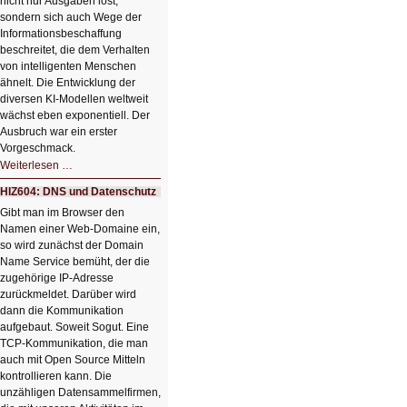
nicht nur Ausgaben löst,
sondern sich auch Wege der
Informationsbeschaffung
beschreitet, die dem Verhalten
von intelligenten Menschen
ähnelt. Die Entwicklung der
diversen KI-Modellen weltweit
wächst eben exponentiell. Der
Ausbruch war ein erster
Vorgeschmack.
HIZ605:
Weiterlesen …
Der
Ausbruch
HIZ604: DNS und Datenschutz
der
KI
Gibt man im Browser den
Namen einer Web-Domaine ein,
so wird zunächst der Domain
Name Service bemüht, der die
zugehörige IP-Adresse
zurückmeldet. Darüber wird
dann die Kommunikation
aufgebaut. Soweit Sogut. Eine
TCP-Kommunikation, die man
auch mit Open Source Mitteln
kontrollieren kann. Die
unzähligen Datensammelfirmen,