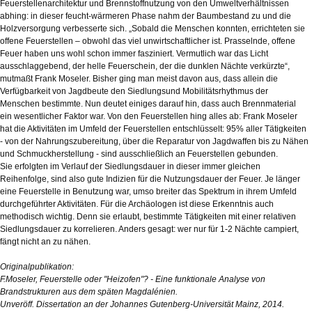
Feuerstellenarchitektur und Brennstoffnutzung von den Umweltverhältnissen
abhing: in dieser feucht-wärmeren Phase nahm der Baumbestand zu und die
Holzversorgung verbesserte sich. „Sobald die Menschen konnten, errichteten sie
offene Feuerstellen – obwohl das viel unwirtschaftlicher ist. Prasselnde, offene
Feuer haben uns wohl schon immer fasziniert. Vermutlich war das Licht
ausschlaggebend, der helle Feuerschein, der die dunklen Nächte verkürzte“,
mutmaßt Frank Moseler. Bisher ging man meist davon aus, dass allein die
Verfügbarkeit von Jagdbeute den Siedlungsund Mobilitätsrhythmus der
Menschen bestimmte. Nun deutet einiges darauf hin, dass auch Brennmaterial
ein wesentlicher Faktor war. Von den Feuerstellen hing alles ab: Frank Moseler
hat die Aktivitäten im Umfeld der Feuerstellen entschlüsselt: 95% aller Tätigkeiten
- von der Nahrungszubereitung, über die Reparatur von Jagdwaffen bis zu Nähen
und Schmuckherstellung - sind ausschließlich an Feuerstellen gebunden.
Sie erfolgten im Verlauf der Siedlungsdauer in dieser immer gleichen
Reihenfolge, sind also gute Indizien für die Nutzungsdauer der Feuer. Je länger
eine Feuerstelle in Benutzung war, umso breiter das Spektrum in ihrem Umfeld
durchgeführter Aktivitäten. Für die Archäologen ist diese Erkenntnis auch
methodisch wichtig. Denn sie erlaubt, bestimmte Tätigkeiten mit einer relativen
Siedlungsdauer zu korrelieren. Anders gesagt: wer nur für 1-2 Nächte campiert,
fängt nicht an zu nähen.
Originalpublikation:
F.
Moseler, Feuerstelle oder "Heizofen"? - Eine funktionale Analyse von
Brandstrukturen aus dem späten Magdalénien.
Unveröff. Dissertation an der Johannes Gutenberg-Universität Mainz, 2014.