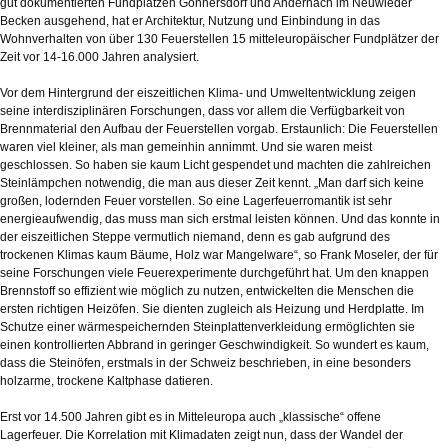
gut dokumentierten Fundplätzen Gönnersdorf und Andernach im Neuwieder
Becken ausgehend, hat er Architektur, Nutzung und Einbindung in das
Wohnverhalten von über 130 Feuerstellen 15 mitteleuropäischer Fundplätzer der
Zeit vor 14-16.000 Jahren analysiert.
Vor dem Hintergrund der eiszeitlichen Klima- und Umweltentwicklung zeigen
seine interdisziplinären Forschungen, dass vor allem die Verfügbarkeit von
Brennmaterial den Aufbau der Feuerstellen vorgab. Erstaunlich: Die Feuerstellen
waren viel kleiner, als man gemeinhin annimmt. Und sie waren meist
geschlossen. So haben sie kaum Licht gespendet und machten die zahlreichen
Steinlämpchen notwendig, die man aus dieser Zeit kennt. „Man darf sich keine
großen, lodernden Feuer vorstellen. So eine Lagerfeuerromantik ist sehr
energieaufwendig, das muss man sich erstmal leisten können. Und das konnte in
der eiszeitlichen Steppe vermutlich niemand, denn es gab aufgrund des
trockenen Klimas kaum Bäume, Holz war Mangelware“, so Frank Moseler, der für
seine Forschungen viele Feuerexperimente durchgeführt hat. Um den knappen
Brennstoff so effizient wie möglich zu nutzen, entwickelten die Menschen die
ersten richtigen Heizöfen. Sie dienten zugleich als Heizung und Herdplatte. Im
Schutze einer wärmespeichernden Steinplattenverkleidung ermöglichten sie
einen kontrollierten Abbrand in geringer Geschwindigkeit. So wundert es kaum,
dass die Steinöfen, erstmals in der Schweiz beschrieben, in eine besonders
holzarme, trockene Kaltphase datieren.
Erst vor 14.500 Jahren gibt es in Mitteleuropa auch „klassische“ offene
Lagerfeuer. Die Korrelation mit Klimadaten zeigt nun, dass der Wandel der