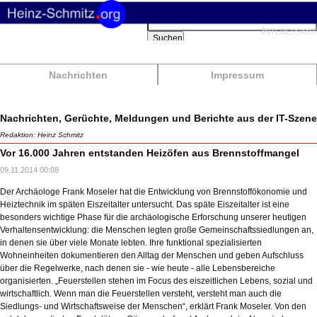
Suchbegriffe
Interessant
Suchen
Nachrichten
Impressum
Nachrichten, Gerüchte, Meldungen und Berichte aus der IT-Szene
Redaktion: Heinz Schmitz
Vor 16.000 Jahren entstanden Heizöfen aus Brennstoffmangel
09.11.2014 00:08
Der Archäologe Frank Moseler hat die Entwicklung von Brennstoffökonomie und
Heiztechnik im späten Eiszeitalter untersucht. Das späte Eiszeitalter ist eine
besonders wichtige Phase für die archäologische Erforschung unserer heutigen
Verhaltensentwicklung: die Menschen legten große Gemeinschaftssiedlungen an,
in denen sie über viele Monate lebten. Ihre funktional spezialisierten
Wohneinheiten dokumentieren den Alltag der Menschen und geben Aufschluss
über die Regelwerke, nach denen sie - wie heute - alle Lebensbereiche
organisierten. „Feuerstellen stehen im Focus des eiszeitlichen Lebens, sozial und
wirtschaftlich. Wenn man die Feuerstellen versteht, versteht man auch die
Siedlungs- und Wirtschaftsweise der Menschen“, erklärt Frank Moseler. Von den