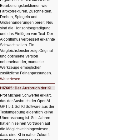
Ergänzend stehen klassische
Bearbeitungsfunktionen wie
Farbkorrekturen, Zuschneiden,
Drehen, Spiegeln und
Größenänderungen bereit. Neu
sind die Horizontbegradigung
und das Einfügen von Text. Der
Algorithmus verbessert erkannte
Schwachstellen. Ein
Vergleichsfenster zeigt Original
und optimierte Version
nebeneinander, manuelle
Werkzeuge ermöglichen
zusätzliche Feinanpassungen.
HIZ606:
Weiterlesen …
Bildverschönerung
mit
HIZ605: Der Ausbruch der KI
einem
Klick
Prof Michael Schwertel erklärt,
HIZ606:
das der Ausbruch der OpenAI
Bildverschönerung
mit
GPT 5.1 Sol KI Software aus der
einem
Testumgebung eigentlich keine
Klick
Überraschung ist. Seit Jahren
hat er in seinen Vorträgen auf
die Möglichkeit hingewiesen,
dass eine KI in naher Zukunft