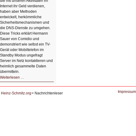
die mit unseren Aktivitäten im
Internet ihr Geld verdienen,
haben aber Methoden
entwickelt, herkömmliche
Sicherheitsmechanismen und
die DNS-Dienste zu umgehen.
Diese Tricks erklärt Hermann
Sauer von Comidio und
demonstriert wie selbst ein TV-
Gerät oder Mobiltelefon im
Standby Modus ungefragt
Server im Netz kontaktieren und
heimlich gesammelte Daten
übermitteln.
HIZ604:
Weiterlesen …
DNS
und
Datenschutz
Impressum
Heinz-Schmitz.org
Nachrichtenleser