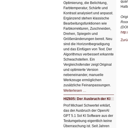
quan
Optimierung, die Belichtung,
Halb
Farbtemperatur, Schärfe und
Kontrast analysiert und anpasst.
Orig
Ergänzend stehen klassische
Room
Bearbeitungsfunktionen wie
(DOI
Farbkorrekturen, Zuschneiden,
http
Drehen, Spiegeln und
Größenänderungen bereit. Neu
Zurü
sind die Horizontbegradigung
und das Einfügen von Text. Der
Algorithmus verbessert erkannte
Schwachstellen. Ein
Vergleichsfenster zeigt Original
und optimierte Version
nebeneinander, manuelle
Werkzeuge ermöglichen
zusätzliche Feinanpassungen.
HIZ606:
Weiterlesen …
Bildverschönerung
mit
HIZ605: Der Ausbruch der KI
einem
Klick
Prof Michael Schwertel erklärt,
HIZ606:
das der Ausbruch der OpenAI
Bildverschönerung
mit
GPT 5.1 Sol KI Software aus der
einem
Testumgebung eigentlich keine
Klick
Überraschung ist. Seit Jahren