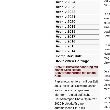
der 
Archiv 2024
die 
Archiv 2023
Archiv 2022
Die 
Archiv 2021
anei
Archiv 2020
klas
Archiv 2019
eine
Archiv 2018
gewi
Archiv 2017
Bewe
Archiv 2016
Es w
Archiv 2015
Fors
Archiv 2014
Hypo
Computer:Club²
magn
HIZ-InVideo Beiträge
dire
HIZ606: Bildverschönerung mit
einem Klick HIZ606:
Das 
Bildverschönerung mit einem
Klick
des 
den 
Papierfotos verlieren mit der Zeit
als 
an Qualität. Mit Software lassen
mess
sie sich – auch in größeren
Mengen – digital auffrischen.
Gena
Der Ashampoo Photo Optimizer
insb
2026 bietet dafür eine
blie
automatische Ein-Klick-