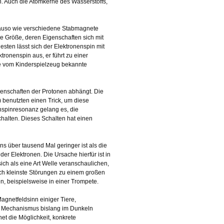
n. Auch die Atomkerne des Wasserstoffs,
nauso wie verschiedene Stabmagnete
e Größe, deren Eigenschaften sich mit
sten lässt sich der Elektronenspin mit
tronenspin aus, er führt zu einer
se vom Kinderspielzeug bekannte
enschaften der Protonen abhängt. Die
 benutzten einen Trick, um diese
nspinresonanz gelang es, die
halten. Dieses Schalten hat einen
s über tausend Mal geringer ist als die
er Elektronen. Die Ursache hierfür ist in
ch als eine Art Welle veranschaulichen,
ch kleinste Störungen zu einem großen
 beispielsweise in einer Trompete.
gnetfeldsinn einiger Tiere,
en Mechanismus bislang im Dunkeln
et die Möglichkeit, konkrete