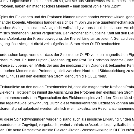
OLED. Organische Halbleiter heißen so, weil sie aus Kohlenwasserstoffen bestehe
Protonen, haben ein magnetisches Moment – man spricht von einem „Spin“.
Spins der Elektronen und der Protonen können untereinander wechselwirken, ge
nander koppeln. Allerdings handelt es sich beim Spin um eine quantenmechanisch
sischen Analogien aus dem Alltag nicht vollständig veranschaulichen lassen. Am ehe
m sich drehenden Kreisel vergleichen. Der Protonenspin übt eine Kraft auf den Elek
ssen Ablenkung der Kreiselbewegung: der Kreisel fängt an zu „eiern“. Genau die
gung lässt sich jetzt direkt zeitaufgelöst im Strom einer OLED beobachten.
urde schon lange vermutet, dass der Strom einer OLED von den magnetischen Eig
cher um Prof. Dr. John Lupton (Regensburg) und Prof. Dr. Christoph Boehme (Utah)
these zu überprüfen. Mittels der aus der medizinischen Diagnostik bekannten Ker
etischen Momente der Protonen gezielt zwischen Nord- und Südausrichtung zu sc
kten Einfluss auf den elektrischen Strom, der durch die OLED fließt.
Erstaunliche an den neuen Experimenten ist, dass die magnetische Kraft des Proton
Elektrons. Trotzdem bestimmt die Ausrichtung der Protonen den elektrischen Strom d
quantenmechanischen Eigenschaften des Elektronenspins zu finden. Dieser lässt si
eine regelmäßige Schwingung. Durch diese wiederkehrende Oszillation können au
baren Signal aufgebaut werden, ähnlich wie in akustischen Resonanzphänomenen,
u diese Spinschwingungen wurden bislang auch als mögliche Erklärung für den Ma
esondere der Zugvögel, vorgebracht, wobei zahlreiche Aspekte des physikalisch
ben. Die neue Perspektive auf die Elektron-Proton- Wechselwirkung in OLEDs eröffn