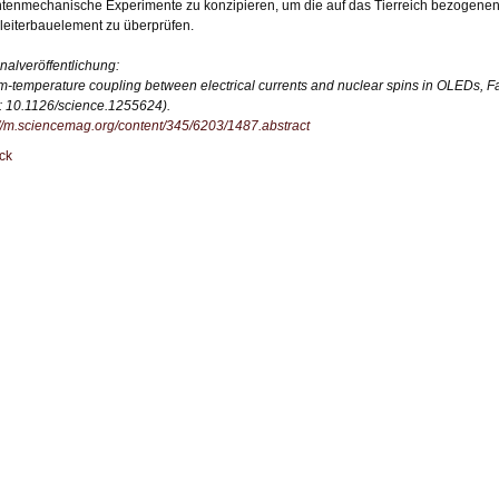
tenmechanische Experimente zu konzipieren, um die auf das Tierreich bezogenen
leiterbauelement zu überprüfen.
inalveröffentlichung:
-temperature coupling between electrical currents and nuclear spins in OLEDs, Fa
: 10.1126/science.1255624).
://m.sciencemag.org/content/345/6203/1487.abstract
ck