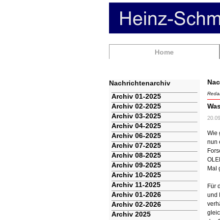
Navigation
Home
überspringen
Nac
Nachrichtenarchiv
Redak
Navigation
Archiv 01-2025
überspringen
Archiv 02-2025
Was
Archiv 03-2025
20.0
Archiv 04-2025
Wie 
Archiv 06-2025
nun 
Archiv 07-2025
Fors
Archiv 08-2025
OLED
Archiv 09-2025
Mal 
Archiv 10-2025
Archiv 11-2025
Für 
Archiv 01-2026
und 
Archiv 02-2026
verh
glei
Archiv 2025