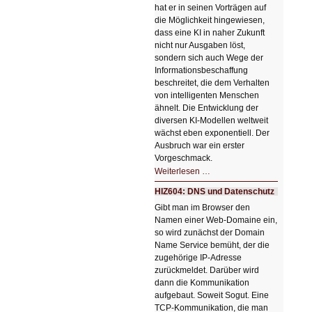
hat er in seinen Vorträgen auf
die Möglichkeit hingewiesen,
dass eine KI in naher Zukunft
nicht nur Ausgaben löst,
sondern sich auch Wege der
Informationsbeschaffung
beschreitet, die dem Verhalten
von intelligenten Menschen
ähnelt. Die Entwicklung der
diversen KI-Modellen weltweit
wächst eben exponentiell. Der
Ausbruch war ein erster
Vorgeschmack.
HIZ605:
Weiterlesen …
Der
Ausbruch
HIZ604: DNS und Datenschutz
der
KI
Gibt man im Browser den
Namen einer Web-Domaine ein,
so wird zunächst der Domain
Name Service bemüht, der die
zugehörige IP-Adresse
zurückmeldet. Darüber wird
dann die Kommunikation
aufgebaut. Soweit Sogut. Eine
TCP-Kommunikation, die man