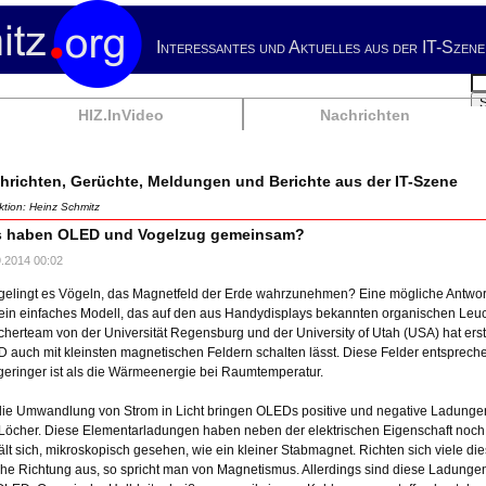
Interessantes und Aktuelles aus der IT-Szene
Su
HIZ.InVideo
Nachrichten
hrichten, Gerüchte, Meldungen und Berichte aus der IT-Szene
tion: Heinz Schmitz
 haben OLED und Vogelzug gemeinsam?
9.2014 00:02
gelingt es Vögeln, das Magnetfeld der Erde wahrzunehmen? Eine mögliche Antwort 
ein einfaches Modell, das auf den aus Handydisplays bekannten organischen Leuc
cherteam von der Universität Regensburg und der University of Utah (USA) hat erst
 auch mit kleinsten magnetischen Feldern schalten lässt. Diese Felder entsprechen
geringer ist als die Wärmeenergie bei Raumtemperatur.
die Umwandlung von Strom in Licht bringen OLEDs positive und negative Ladung
Löcher. Diese Elementarladungen haben neben der elektrischen Eigenschaft noch 
ält sich, mikroskopisch gesehen, wie ein kleiner Stabmagnet. Richten sich viele 
che Richtung aus, so spricht man von Magnetismus. Allerdings sind diese Ladunge