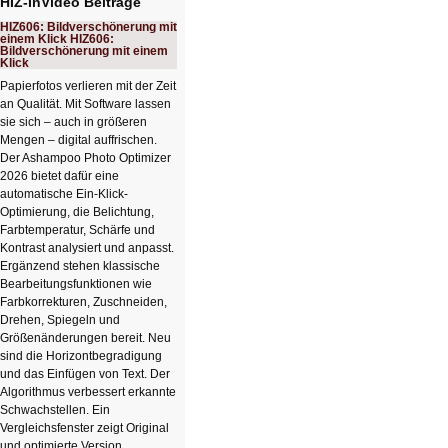
HIZ-InVideo Beiträge
HIZ606: Bildverschönerung mit
einem Klick HIZ606:
Bildverschönerung mit einem
Klick
Papierfotos verlieren mit der Zeit
an Qualität. Mit Software lassen
sie sich – auch in größeren
Mengen – digital auffrischen.
Der Ashampoo Photo Optimizer
2026 bietet dafür eine
automatische Ein-Klick-
Optimierung, die Belichtung,
Farbtemperatur, Schärfe und
Kontrast analysiert und anpasst.
Ergänzend stehen klassische
Bearbeitungsfunktionen wie
Farbkorrekturen, Zuschneiden,
Drehen, Spiegeln und
Größenänderungen bereit. Neu
sind die Horizontbegradigung
und das Einfügen von Text. Der
Algorithmus verbessert erkannte
Schwachstellen. Ein
Vergleichsfenster zeigt Original
und optimierte Version