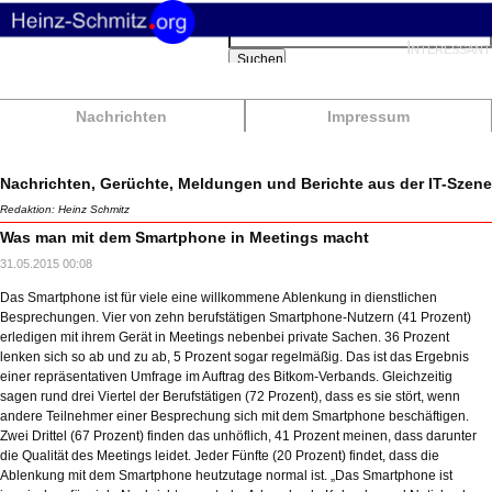
Suchbegriffe
Interessant
Suchen
Nachrichten
Impressum
Nachrichten, Gerüchte, Meldungen und Berichte aus der IT-Szene
Redaktion: Heinz Schmitz
Was man mit dem Smartphone in Meetings macht
31.05.2015 00:08
Das Smartphone ist für viele eine willkommene Ablenkung in dienstlichen
Besprechungen. Vier von zehn berufstätigen Smartphone-Nutzern (41 Prozent)
erledigen mit ihrem Gerät in Meetings nebenbei private Sachen. 36 Prozent
lenken sich so ab und zu ab, 5 Prozent sogar regelmäßig. Das ist das Ergebnis
einer repräsentativen Umfrage im Auftrag des Bitkom-Verbands. Gleichzeitig
sagen rund drei Viertel der Berufstätigen (72 Prozent), dass es sie stört, wenn
andere Teilnehmer einer Besprechung sich mit dem Smartphone beschäftigen.
Zwei Drittel (67 Prozent) finden das unhöflich, 41 Prozent meinen, dass darunter
die Qualität des Meetings leidet. Jeder Fünfte (20 Prozent) findet, dass die
Ablenkung mit dem Smartphone heutzutage normal ist. „Das Smartphone ist