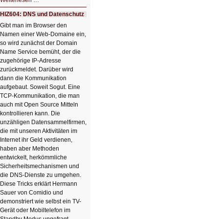
Weiterlesen …
Der
Ausbruch
HIZ604: DNS und Datenschutz
der
KI
Gibt man im Browser den
Namen einer Web-Domaine ein,
so wird zunächst der Domain
Name Service bemüht, der die
zugehörige IP-Adresse
zurückmeldet. Darüber wird
dann die Kommunikation
aufgebaut. Soweit Sogut. Eine
TCP-Kommunikation, die man
auch mit Open Source Mitteln
kontrollieren kann. Die
unzähligen Datensammelfirmen,
die mit unseren Aktivitäten im
Internet ihr Geld verdienen,
haben aber Methoden
entwickelt, herkömmliche
Sicherheitsmechanismen und
die DNS-Dienste zu umgehen.
Diese Tricks erklärt Hermann
Sauer von Comidio und
demonstriert wie selbst ein TV-
Gerät oder Mobiltelefon im