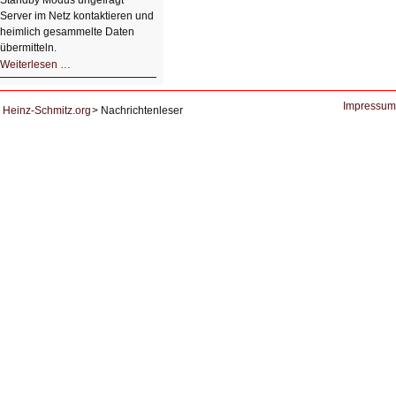
Standby Modus ungefragt
Server im Netz kontaktieren und
heimlich gesammelte Daten
übermitteln.
HIZ604:
Weiterlesen …
DNS
und
Datenschutz
Impressum
Heinz-Schmitz.org
Nachrichtenleser