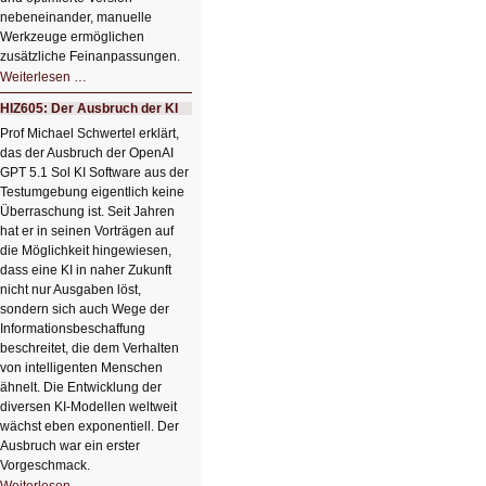
nebeneinander, manuelle
Werkzeuge ermöglichen
zusätzliche Feinanpassungen.
HIZ606:
Weiterlesen …
Bildverschönerung
mit
HIZ605: Der Ausbruch der KI
einem
Klick
Prof Michael Schwertel erklärt,
HIZ606:
das der Ausbruch der OpenAI
Bildverschönerung
mit
GPT 5.1 Sol KI Software aus der
einem
Testumgebung eigentlich keine
Klick
Überraschung ist. Seit Jahren
hat er in seinen Vorträgen auf
die Möglichkeit hingewiesen,
dass eine KI in naher Zukunft
nicht nur Ausgaben löst,
sondern sich auch Wege der
Informationsbeschaffung
beschreitet, die dem Verhalten
von intelligenten Menschen
ähnelt. Die Entwicklung der
diversen KI-Modellen weltweit
wächst eben exponentiell. Der
Ausbruch war ein erster
Vorgeschmack.
HIZ605: