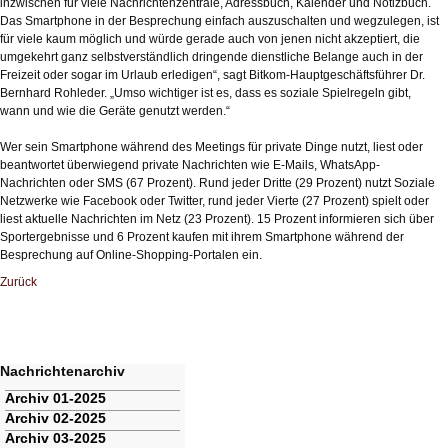
inzwischen für viele Nachrichtenzentrale, Adressbuch, Kalender und Notizbuch.
Das Smartphone in der Besprechung einfach auszuschalten und wegzulegen, ist
für viele kaum möglich und würde gerade auch von jenen nicht akzeptiert, die
umgekehrt ganz selbstverständlich dringende dienstliche Belange auch in der
Freizeit oder sogar im Urlaub erledigen“, sagt Bitkom-Hauptgeschäftsführer Dr.
Bernhard Rohleder. „Umso wichtiger ist es, dass es soziale Spielregeln gibt,
wann und wie die Geräte genutzt werden.“
Wer sein Smartphone während des Meetings für private Dinge nutzt, liest oder
beantwortet überwiegend private Nachrichten wie E-Mails, WhatsApp-
Nachrichten oder SMS (67 Prozent). Rund jeder Dritte (29 Prozent) nutzt Soziale
Netzwerke wie Facebook oder Twitter, rund jeder Vierte (27 Prozent) spielt oder
liest aktuelle Nachrichten im Netz (23 Prozent). 15 Prozent informieren sich über
Sportergebnisse und 6 Prozent kaufen mit ihrem Smartphone während der
Besprechung auf Online-Shopping-Portalen ein.
Zurück
Nachrichtenarchiv
Navigation
Archiv 01-2025
überspringen
Archiv 02-2025
Archiv 03-2025