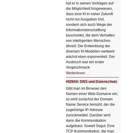
hat er in seinen Vorträgen auf
die Möglichkeit hingewiesen,
dass eine KI in naher Zukunft
nicht nur Ausgaben löst,
sondern sich auch Wege der
Informationsbeschaffung
beschreitet, die dem Verhalten
von intelligenten Menschen
ähnelt. Die Entwicklung der
diversen KI-Modellen weltweit
wächst eben exponentiell. Der
Ausbruch war ein erster
Vorgeschmack.
HIZ605:
Weiterlesen …
Der
Ausbruch
HIZ604: DNS und Datenschutz
der
KI
Gibt man im Browser den
Namen einer Web-Domaine ein,
so wird zunächst der Domain
Name Service bemüht, der die
zugehörige IP-Adresse
zurückmeldet. Darüber wird
dann die Kommunikation
aufgebaut. Soweit Sogut. Eine
TCP-Kommunikation, die man