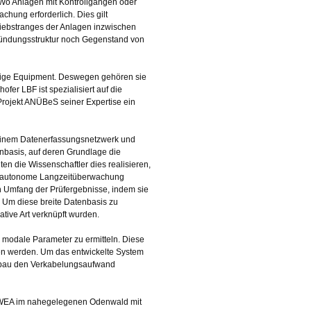
Wo Anlagen mit Kontrollgängen oder
chung erforderlich. Dies gilt
iebstranges der Anlagen inzwischen
Gründungsstruktur noch Gegenstand von
chtige Equipment. Deswegen gehören sie
fer LBF ist spezialisiert auf die
ojekt ANÜBeS seiner Expertise ein
einem Datenerfassungsnetzwerk und
enbasis, auf deren Grundlage die
 die Wissenschaftler dies realisieren,
ine autonome Langzeitüberwachung
en Umfang der Prüfergebnisse, indem sie
. Um diese breite Datenbasis zu
tive Art verknüpft wurden.
m modale Parameter zu ermitteln. Diese
en werden. Um das entwickelte System
Aufbau den Verkabelungsaufwand
ne WEA im nahegelegenen Odenwald mit