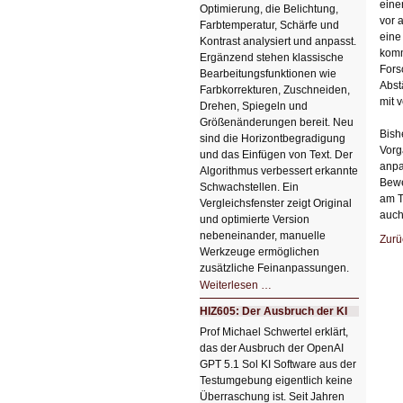
eine
Optimierung, die Belichtung,
vor 
Farbtemperatur, Schärfe und
eine
Kontrast analysiert und anpasst.
komm
Ergänzend stehen klassische
Fors
Bearbeitungsfunktionen wie
Abst
Farbkorrekturen, Zuschneiden,
mit 
Drehen, Spiegeln und
Größenänderungen bereit. Neu
Bish
sind die Horizontbegradigung
Vorg
und das Einfügen von Text. Der
anpa
Algorithmus verbessert erkannte
Bewe
Schwachstellen. Ein
am T
Vergleichsfenster zeigt Original
auch
und optimierte Version
nebeneinander, manuelle
Zurü
Werkzeuge ermöglichen
zusätzliche Feinanpassungen.
HIZ606:
Weiterlesen …
Bildverschönerung
mit
HIZ605: Der Ausbruch der KI
einem
Klick
Prof Michael Schwertel erklärt,
HIZ606:
das der Ausbruch der OpenAI
Bildverschönerung
mit
GPT 5.1 Sol KI Software aus der
einem
Testumgebung eigentlich keine
Klick
Überraschung ist. Seit Jahren