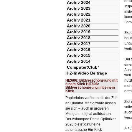
ents
Archiv 2024
Insp
Archiv 2023
insb
Archiv 2022
komm
Archiv 2021
Fors
Archiv 2020
Archiv 2019
Expe
Archiv 2018
bei 
Archiv 2017
Entw
weit
Archiv 2016
Archiv 2015
Der 
Archiv 2014
eine
Computer:Club²
Auss
HIZ-InVideo Beiträge
weil
HIZ606: Bildverschönerung mit
nutz
einem Klick HIZ606:
mehr
Bildverschönerung mit einem
Klick
erre
Papierfotos verlieren mit der Zeit
Ziel
an Qualität. Mit Software lassen
soll
sie sich – auch in größeren
auch
Mengen – digital auffrischen.
wese
Der Ashampoo Photo Optimizer
2026 bietet dafür eine
Als 
automatische Ein-Klick-