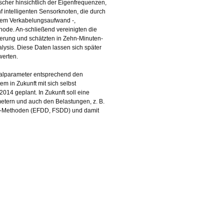
cher hinsichtlich der Eigenfrequenzen,
f intelligenten Sensorknoten, die durch
ngem Verkabelungsaufwand -,
ode. An-schließend vereinigten die
erung und schätzten in Zehn-Minuten-
ysis. Diese Daten lassen sich später
werten.
dalparameter entsprechend den
m in Zukunft mit sich selbst
014 geplant. In Zukunft soll eine
tern und auch den Belastungen, z. B.
MA-Methoden (EFDD, FSDD) und damit