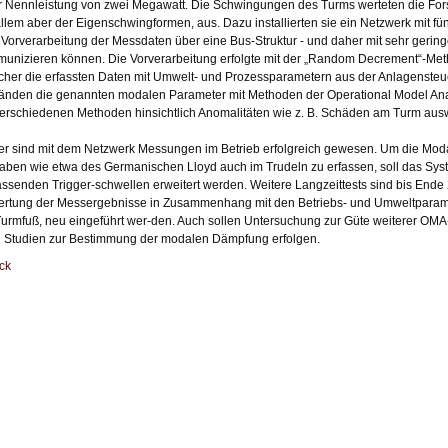
r Nennleistung von zwei Megawatt. Die Schwingungen des Turms werteten die Fors
allem aber der Eigenschwingformen, aus. Dazu installierten sie ein Netzwerk mit fün
 Vorverarbeitung der Messdaten über eine Bus-Struktur - und daher mit sehr geri
unizieren können. Die Vorverarbeitung erfolgte mit der „Random Decrement“-Meth
cher die erfassten Daten mit Umwelt- und Prozessparametern aus der Anlagensteu
änden die genannten modalen Parameter mit Methoden der Operational Model Anal
verschiedenen Methoden hinsichtlich Anomalitäten wie z. B. Schäden am Turm aus
er sind mit dem Netzwerk Messungen im Betrieb erfolgreich gewesen. Um die Mo
aben wie etwa des Germanischen Lloyd auch im Trudeln zu erfassen, soll das Syste
ssenden Trigger-schwellen erweitert werden. Weitere Langzeittests sind bis Ende 2
rtung der Messergebnisse in Zusammenhang mit den Betriebs- und Umweltparame
urmfuß, neu eingeführt wer-den. Auch sollen Untersuchung zur Güte weiterer O
 Studien zur Bestimmung der modalen Dämpfung erfolgen.
ck