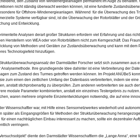
cheidend, den Zustand von Windenergieanlagen permanent im Auge zu behalten. 
ektionen nicht ständig überwacht werden können, ist eine fundierte Zustandsüberwa
esondere für Offshore-Windenergieanlagen. Während für die Überwachung des Tr
erzielle Systeme verfügbar sind, ist die Überwachung der Rotorblätter und der 
chung und Entwicklung.
rimentelle Analysen derart großer Strukturen erfordern viel Erfahrung und das ri
den Herstellern von WEA oder von Rotorblättern nicht zum Kerngeschäft. Das Fraunho
icklung von Methoden und Geräten zur Zustandsüberwachung und kann mit dem Pr
eres Technologiefeld hinzufügen.
Strukturüberwachungsansatz der Darmstädter Forscher setzt sich zusammen aus 
r Analysemethode. Ihre grundlegende Idee dahinter ist eine Verbreiterung der Dat
agen zum Zustand des Turmes getroffen werden können. Im Projekt ANÜBeS konnten
 sie zum einen den zeitlichen Umfang der Datenbasis verbreiterten, indem sie e
ten, anstatt stichprobenartig zu überprüfen. Zum anderen verbreiterten sie auch d
ere modale Parameter kombinierten, anstatt ein einzelnes Testergebnis zu nutzen
ichen, waren mehrere originelle Einzelentwicklungen notwendig, die auf eine innova
 der Wissenschaftler war, mit Hilfe eines Sensornetzwerkes wiederholt und autono
en später als Eingangsgrößen für Methoden der Strukturüberwachung herangezog
 für einen nachträglichen Einbau interessant zu machen, sollte ein dezentraler 
ntlich verringern.
„Versuchsobjekt“ diente den Darmstädter Wissenschaftlern die „Lange Anna“, ei