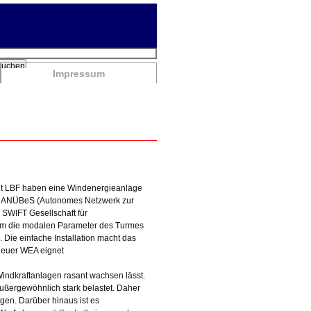
chbegriffe
Suchen
Impressum
keit LBF haben eine Windenergieanlage
t ANÜBeS (Autonomes Netzwerk zur
SWIFT Gesellschaft für
om die modalen Parameter des Turmes
 Die einfache Installation macht das
neuer WEA eignet
indkraftanlagen rasant wachsen lässt.
ßergewöhnlich stark belastet. Daher
gen. Darüber hinaus ist es