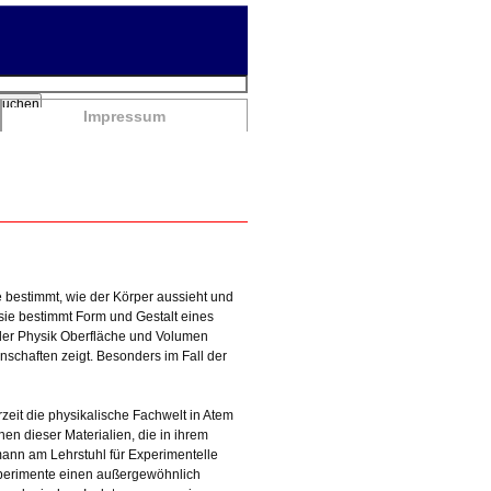
chbegriffe
Suchen
Impressum
 bestimmt, wie der Körper aussieht und
 sie bestimmt Form und Gestalt eines
t der Physik Oberfläche und Volumen
nschaften zeigt. Besonders im Fall der
rzeit die physikalische Fachwelt in Atem
en dieser Materialien, die in ihrem
mann am Lehrstuhl für Experimentelle
Experimente einen außergewöhnlich