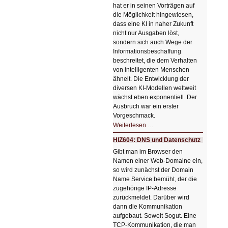
hat er in seinen Vorträgen auf
die Möglichkeit hingewiesen,
dass eine KI in naher Zukunft
nicht nur Ausgaben löst,
sondern sich auch Wege der
Informationsbeschaffung
beschreitet, die dem Verhalten
von intelligenten Menschen
ähnelt. Die Entwicklung der
diversen KI-Modellen weltweit
wächst eben exponentiell. Der
Ausbruch war ein erster
Vorgeschmack.
HIZ605:
Weiterlesen …
Der
Ausbruch
HIZ604: DNS und Datenschutz
der
KI
Gibt man im Browser den
Namen einer Web-Domaine ein,
so wird zunächst der Domain
Name Service bemüht, der die
zugehörige IP-Adresse
zurückmeldet. Darüber wird
dann die Kommunikation
aufgebaut. Soweit Sogut. Eine
TCP-Kommunikation, die man