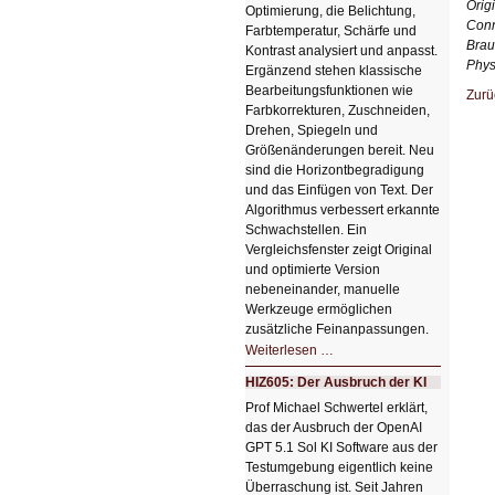
Orig
Optimierung, die Belichtung,
Conn
Farbtemperatur, Schärfe und
Brau
Kontrast analysiert und anpasst.
Phys
Ergänzend stehen klassische
Bearbeitungsfunktionen wie
Zurü
Farbkorrekturen, Zuschneiden,
Drehen, Spiegeln und
Größenänderungen bereit. Neu
sind die Horizontbegradigung
und das Einfügen von Text. Der
Algorithmus verbessert erkannte
Schwachstellen. Ein
Vergleichsfenster zeigt Original
und optimierte Version
nebeneinander, manuelle
Werkzeuge ermöglichen
zusätzliche Feinanpassungen.
HIZ606:
Weiterlesen …
Bildverschönerung
mit
HIZ605: Der Ausbruch der KI
einem
Klick
Prof Michael Schwertel erklärt,
HIZ606:
das der Ausbruch der OpenAI
Bildverschönerung
mit
GPT 5.1 Sol KI Software aus der
einem
Testumgebung eigentlich keine
Klick
Überraschung ist. Seit Jahren