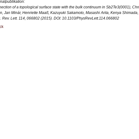
inalpublikation:
ection of a topological surface state with the bulk continuum in Sb2Te3(0001), Ch
n, Jan Minár, Henriette Maaß, Kazuyuki Sakamoto, Masashi Arita, Kenya Shimada, H
. Rev. Lett. 114, 066802 (2015). DOI: 10.1103/PhysRevLett.114.066802
ck