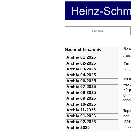
Navigation
Home
überspringen
Nac
Nachrichtenarchiv
Redak
Navigation
Archiv 01-2025
überspringen
Archiv 02-2025
Yin
Archiv 03-2025
25.0
Archiv 04-2025
Mit 
Archiv 06-2025
wie 
Archiv 07-2025
Körp
Archiv 08-2025
grun
Archiv 09-2025
topo
Archiv 10-2025
Archiv 11-2025
Topo
Archiv 01-2026
hält
Archiv 02-2026
Inne
Phys
Archiv 2025