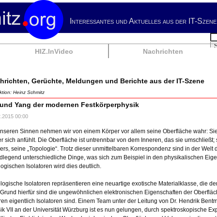
Interessantes und Aktuelles aus der IT-Szene
Su
HIZ.InVideo
Nachrichten
hrichten, Gerüchte, Meldungen und Berichte aus der IT-Szene
tion: Heinz Schmitz
 und Yang der modernen Festkörperphysik
2.2015 00:00
unseren Sinnen nehmen wir von einem Körper vor allem seine Oberfläche wahr: Sie
er sich anfühlt. Die Oberfläche ist untrennbar von dem Inneren, das sie umschließt;
ers, seine „Topologie“. Trotz dieser unmittelbaren Korrespondenz sind in der Wel
dlegend unterschiedliche Dinge, was sich zum Beispiel in den physikalischen Eige
logischen Isolatoren wird dies deutlich.
logische Isolatoren repräsentieren eine neuartige exotische Materialklasse, die de
. Grund hierfür sind die ungewöhnlichen elektronischen Eigenschaften der Oberfläch
ren eigentlich Isolatoren sind. Einem Team unter der Leitung von Dr. Hendrik Bent
ik VII an der Universität Würzburg ist es nun gelungen, durch spektroskopische 