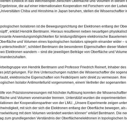
illierten Einblick in das Wechselspiel zwischen Oberfläche und Volumen in diesen 
 Ergebnisse, die auf einer internationalen Kooperation mit Forschern von der Ludw
Universitäten Chiba und Hiroshima in Japan beruhen, stellen die Wissenschaftler in 
topologischen Isolatoren ist die Bewegungsrichtung der Elektronen entlang der Ober
nüpft“, erklärt Hendrik Bentmann. Hieraus resultieren neben neuartigen physikalisch
ressante Anwendungsmöglichkeiten für leistungsfähigere elektronische Bauelement
Oberfläche und Volumen eines topologischen Isolators spiegeln einander wider – 
ig unterschiedlich“, schildert Bentmann die besonderen Eigenschaften dieser Materi
, wo Elektronen wandern – sind die jeweiligen Beiträge von Oberfläche und Volumen
inanderzuhalten.
Arbeitsgruppe von Hendrik Bentmann und Professor Friedrich Reinert, Inhaber des L
dies jetzt gelungen. Für ihre Untersuchungen nutzten die Wissenschaftler die soge
rlaubt, elektronische Eigenschaften von Festkörpern sehr direkt zu vermessen. I
logischen Isolator Antimontellurid vorgenommen, einem Vertreter der sogenannte
Hilfe von Präzisionsmessungen mit höchster Auflösung konnten die Wissenschaftler
fläche und Volumen voneinander trennen. Unterstützt wurden die experimentellen 
lationen der Kooperationspartner von der LMU. „Unsere Experimente zeigen unte
hwindigkeit, mit sich der sich die Elektronen entlang der Oberfläche bewegen, als
selwirkung mit dem Volumen verändert werden können“ erklärt Bentmann. Die neue
rag zum grundlegenden Verständnis der Oberflächenelektronen in topologischen Is