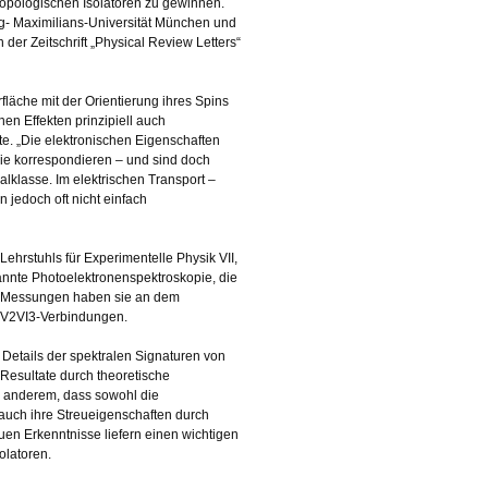
topologischen Isolatoren zu gewinnen.
ig- Maximilians-Universität München und
der Zeitschrift „Physical Review Letters“
fläche mit der Orientierung ihres Spins
en Effekten prinzipiell auch
e. „Die elektronischen Eigenschaften
sie korrespondieren – und sind doch
alklasse. Im elektrischen Transport –
 jedoch oft nicht einfach
ehrstuhls für Experimentelle Physik VII,
nannte Photoelektronenspektroskopie, die
hre Messungen haben sie an dem
n V2VI3-Verbindungen.
 Details der spektralen Signaturen von
Resultate durch theoretische
r anderem, dass sowohl die
 auch ihre Streueigenschaften durch
n Erkenntnisse liefern einen wichtigen
olatoren.