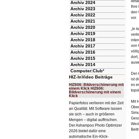
deta
Archiv 2024
Ihre
Archiv 2023
den 
Archiv 2022
vor.
Archiv 2021
Archiv 2020
„In 
Archiv 2019
verk
Archiv 2018
inte
Archiv 2017
von 
völl
Archiv 2016
dort
Archiv 2015
ause
Archiv 2014
Computer:Club²
Der 
HIZ-InVideo Beiträge
ist 
HIZ606: Bildverschönerung mit
es e
einem Klick HIZ606:
topo
Bildverschönerung mit einem
Klick
Mit 
Papierfotos verlieren mit der Zeit
Ober
an Qualität. Mit Software lassen
Simu
sie sich – auch in größeren
Gesc
Mengen – digital auffrischen.
Wech
Der Ashampoo Photo Optimizer
Beit
2026 bietet dafür eine
automatische Ein-Klick-