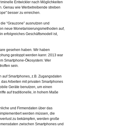
riminelle Entwickler nach Möglichkeiten
en. Genau wie Werbetreibende streben
ppe" besser zu erreichen.
n die “Grauzone” ausnutzen und
chen neue Monetarisierungsmethoden auf,
 erfolgreiches Geschäftsmodell ist,
lware gesehen haben. Wir haben
drohung gestoppt werden kann: 2013 war
h im Smartphone-Ökosystem: Wer
roffen sein.
n auf Smartphones, z.B. Zugangsdaten
 das Arbeiten mit privaten Smartphones
mobile Geräte benutzen, um einen
fe auf traditionelle, in hohem Maße
nliche und Firmendaten über das
 implementiert werden müssen, die
nverlust zu bekämpfen, werden große
nehmensdaten zwischen Smartphones und