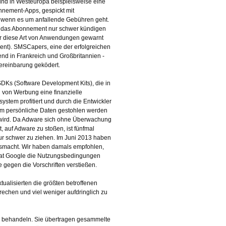
ind in Westeuropa beispielsweise eine
nnement-Apps, gespickt mit
, wenn es um anfallende Gebühren geht.
r das Abonnement nur schwer kündigen
r diese Art von Anwendungen gewarnt
zent). SMSCapers, eine der erfolgreichen
 in Frankreich und Großbritannien -
ereinbarung geködert.
Ks (Software Development Kits), die in
g von Werbung eine finanzielle
tem profitiert und durch die Entwickler
dem persönliche Daten gestohlen werden
wird. Da Adware sich ohne Überwachung
, auf Adware zu stoßen, ist fünfmal
ur schwer zu ziehen. Im Juni 2013 haben
 ausmacht. Wir haben damals empfohlen,
hat Google die Nutzungsbedingungen
e gegen die Vorschriften verstießen.
ualisierten die größten betroffenen
echen und viel weniger aufdringlich zu
zu behandeln. Sie übertragen gesammelte