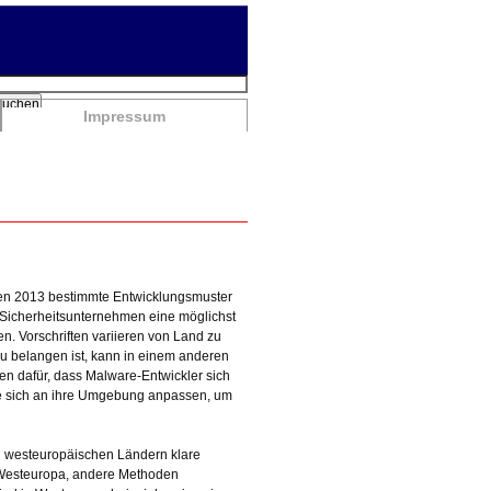
chbegriffe
Suchen
Impressum
n 2013 bestimmte Entwicklungsmuster
 Sicherheitsunternehmen eine möglichst
en. Vorschriften variieren von Land zu
zu belangen ist, kann in einem anderen
gen dafür, dass Malware-Entwickler sich
 die sich an ihre Umgebung anpassen, um
n westeuropäischen Ländern klare
n Westeuropa, andere Methoden