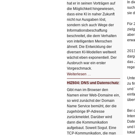
In d
hat er in seinen Vorträgen auf
such
die Möglichkeit hingewiesen,
sie 
dass eine KI in naher Zukunft
nicht nur Ausgaben löst,
Für 
sondern sich auch Wege der
ziel
Informationsbeschaffung
aber
beschreitet, die dem Verhalten
erwa
von intelligenten Menschen
ähnelt. Die Entwicklung der
2013
diversen KI-Modellen weltweit
darg
wächst eben exponentiell. Der
das 
Ausbruch war ein erster
rege
Vorgeschmack.
HIZ605:
Weiterlesen …
Der
Unte
Ausbruch
HIZ604: DNS und Datenschutz
zu f
der
KI
und 
Gibt man im Browser den
einf
Namen einer Web-Domaine ein,
über
so wird zunächst der Domain
Name Service bemüht, der die
Bei 
zugehörige IP-Adresse
Inte
zurückmeldet. Darüber wird
Date
dann die Kommunikation
und 
aufgebaut. Soweit Sogut. Eine
loka
TCP-Kommunikation, die man