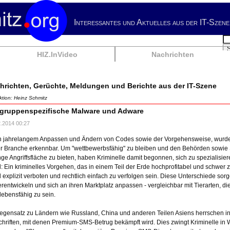
Interessantes und Aktuelles aus der IT-Szene
Su
HIZ.InVideo
Nachrichten
hrichten, Gerüchte, Meldungen und Berichte aus der IT-Szene
tion: Heinz Schmitz
lgruppenspezifische Malware und Adware
2.2014 00:27
 jahrelangem Anpassen und Ändern von Codes sowie der Vorgehensweise, wurde
er Branche erkennbar. Um "wettbewerbsfähig" zu bleiben und den Behörden sowie
nge Angriffsfläche zu bieten, haben Kriminelle damit begonnen, sich zu spezialisier
: Ein kriminelles Vorgehen, das in einem Teil der Erde hochprofitabel und schwer 
 explizit verboten und rechtlich einfach zu verfolgen sein. Diese Unterschiede sor
erentwickeln und sich an ihren Marktplatz anpassen - vergleichbar mit Tierarten,
lebensfähig zu sein.
egensatz zu Ländern wie Russland, China und anderen Teilen Asiens herrschen i
chriften, mit denen Premium-SMS-Betrug bekämpft wird. Dies zwingt Kriminelle i