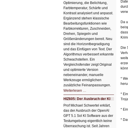
Date
Optimierung, die Belichtung,
durc
Farbtemperatur, Schärfe und
verw
Kontrast analysiert und anpasst.
Ergänzend stehen klassische
Da u
Bearbeitungsfunktionen wie
beis
Farbkorrekturen, Zuschneiden,
dass
Drehen, Spiegeln und
Krim
Größenänderungen bereit. Neu
sind die Horizontbegradigung
Die 
und das Einfügen von Text. Der
Verh
Algorithmus verbessert erkannte
weit
Schwachstellen. Ein
erze
Vergleichsfenster zeigt Original
könn
und optimierte Version
nebeneinander, manuelle
* We
Werkzeuge ermöglichen
heru
zusätzliche Feinanpassungen.
HIZ606:
Weiterlesen …
Bildverschönerung
* Ei
mit
HIZ605: Der Ausbruch der KI
Troj
einem
Klick
Prof Michael Schwertel erklärt,
HIZ606:
* Ei
das der Ausbruch der OpenAI
Bildverschönerung
mit
GPT 5.1 Sol KI Software aus der
einem
* Da
Testumgebung eigentlich keine
Klick
Überraschung ist. Seit Jahren