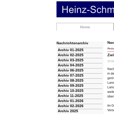
Navigation
Home
überspringen
Nac
Nachrichtenarchiv
Redak
Navigation
Archiv 01-2025
überspringen
Archiv 02-2025
Zie
Archiv 03-2025
23.0
Archiv 04-2025
Nach
Archiv 06-2025
in d
Archiv 07-2025
geri
Archiv 08-2025
Land
Archiv 09-2025
Land
Archiv 10-2025
weit
Archiv 11-2025
über
Archiv 01-2026
Archiv 02-2026
Im G
Vors
Archiv 2025