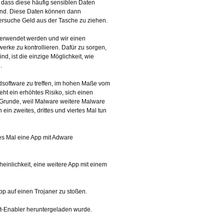
, dass diese häufig sensiblen Daten
sind. Diese Daten können dann
ersuche Geld aus der Tasche zu ziehen.
verwendet werden und wir einen
werke zu kontrollieren. Dafür zu sorgen,
d, ist die einzige Möglichkeit, wie
.
dsoftware zu treffen, im hohen Maße vom
eht ein erhöhtes Risiko, sich einen
 Grunde, weil Malware weitere Malware
ein zweites, drittes und viertes Mal tun
tes Mal eine App mit Adware
inlichkeit, eine weitere App mit einem
p auf einen Trojaner zu stoßen.
ot-Enabler heruntergeladen wurde.