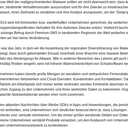
ieser Welt der maßgeschneiderten Malware sollten wir nicht überrascht sein, dass k
en, bestimmte Verhaltensmuster auszunutzen und für ihre Zwecke zu missbrauch
danach, ihren Zielmarkt zu verstehen und ihre Ansätze anzupassen, um die "Zielgru
2014 wird mit Kriminellen bzw. zweifelhaften Unternehmen gerechnet, die weiterhi
gruppenübergreifendes Verhalten für ihre dubiosen Zwecke nutzen. Vielleicht tau
 solange Betrug durch Premium-SMS in bestimmten Regionen der Welt weiterhin ein
rten wir hier keine Veränderung.
 war das Jahr, in dem wir die Auswirkung der regionalen Diversifizierung von Ma
elegt, dass durch gebündelten Einsatz innerhalb einer Branche eine massive Be
Jahr des Niedergangs für Adware. Wie in anderen Bereichen des Lebens gilt auc
lmäßig Risiken eingeht, wird mit höherer Wahrscheinlichkeit von Schadsoftware bet
rnehmen haben bereits große Mengen an sensiblen und vertraulichen Firmendate
irmeninternen Netzwerken und Cloud-Diensten, Kundenlisten und Kontaktdaten. Da
Tablets am Arbeitsplatz sich immer weiter verbreitet, werden Kriminelle abermals 
achen Zugang zu den Unternehmen und ihren wertvollen Daten zu bekommen. Angrif
wachte Netzwerkdienste werden eher nicht zunehmen.
den aktuellen Nachrichten über Werbe-SDKs in Apps und Anwendungen, die persö
rnet verbreiten, sind Unternehmen sich deutlicher bewusst denn je, dass Lösungen
nlecks und -verluste minimieren. Um die immer größer werdende Gefahr von Date
kleine Unternehmen verstärkt Produkte einsetzen, um den Austausch von Unter
lem Unternehmensnetzwerk zu kontrollieren.