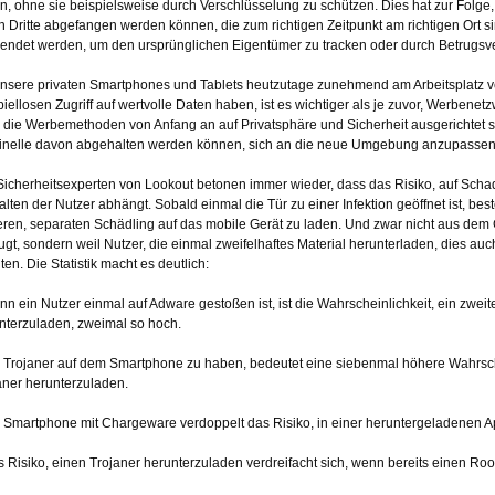
n, ohne sie beispielsweise durch Verschlüsselung zu schützen. Dies hat zur Folge
h Dritte abgefangen werden können, die zum richtigen Zeitpunkt am richtigen Ort 
endet werden, um den ursprünglichen Eigentümer zu tracken oder durch Betrugsv
nsere privaten Smartphones und Tablets heutzutage zunehmend am Arbeitsplatz 
piellosen Zugriff auf wertvolle Daten haben, ist es wichtiger als je zuvor, Werbenetz
 die Werbemethoden von Anfang an auf Privatsphäre und Sicherheit ausgerichtet sin
inelle davon abgehalten werden können, sich an die neue Umgebung anzupassen
Sicherheitsexperten von Lookout betonen immer wieder, dass das Risiko, auf Scha
alten der Nutzer abhängt. Sobald einmal die Tür zu einer Infektion geöffnet ist, best
eren, separaten Schädling auf das mobile Gerät zu laden. Und zwar nicht aus dem
ugt, sondern weil Nutzer, die einmal zweifelhaftes Material herunterladen, dies auch 
ten. Die Statistik macht es deutlich:
nn ein Nutzer einmal auf Adware gestoßen ist, ist die Wahrscheinlichkeit, ein zwei
nterzuladen, zweimal so hoch.
n Trojaner auf dem Smartphone zu haben, bedeutet eine siebenmal höhere Wahrsche
aner herunterzuladen.
n Smartphone mit Chargeware verdoppelt das Risiko, in einer heruntergeladenen Ap
s Risiko, einen Trojaner herunterzuladen verdreifacht sich, wenn bereits einen Ro