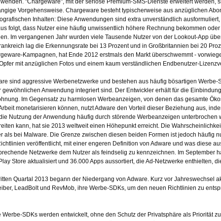
wenden. "Chargeware", mit der seriöse Premium-SMS-Dienste erweitert werden, s
angige Vorgehensweise. Chargeware besteht typischerweise aus anzüglichen Abo
ografischen Inhalten: Diese Anwendungen sind extra unverständlich ausformuliert
us folgt, dass Nutzer eine häufig unwissentlich höhere Rechnung bekommen ode
en. Im vergangenen Jahr wurden viele Tausende Nutzer von der Lookout-App übe
Frankreich lag die Erkennungsrate bei 13 Prozent und in Großbritannien bei 20 Pro
geware-Kampagnen, hat Ende 2012 erstmals den Markt überschwemmt - vorwiegend
Opfer mit anzüglichen Fotos und einem kaum verständlichen Endbenutzer-Lizenzv
re sind aggressive Werbenetzwerke und bestehen aus häufig bösartigen Werbe-SD
r gewöhnlichen Anwendung integriert sind. Der Entwickler erhält für die Einbindun
ohnung. Im Gegensatz zu harmlosen Werbeanzeigen, von denen das gesamte Ökosys
 Arbeit monetarisieren können, nutzt Adware den Vorteil dieser Beziehung aus, in
die Nutzung der Anwendung häufig durch störende Werbeanzeigen unterbrochen 
reiten kann, hat sie 2013 weltweit einen Höhepunkt erreicht. Die Wahrscheinlichkeit
r als bei Malware. Die Grenze zwischen diesen beiden Formen ist jedoch häufig n
Richtlinien veröffentlicht, mit einer engeren Definition von Adware und was diese
prechende Netzwerke dem Nutzer als feindselig zu kennzeichnen. Im September 
Play Store aktualisiert und 36.000 Apps aussortiert, die Ad-Netzwerke enthielten, di
ritten Quartal 2013 begann der Niedergang von Adware. Kurz vor Jahreswechsel akt
eiber, LeadBolt und RevMob, ihre Werbe-SDKs, um den neuen Richtlinien zu entspr
e Werbe-SDKs werden entwickelt, ohne den Schutz der Privatsphäre als Priorität 