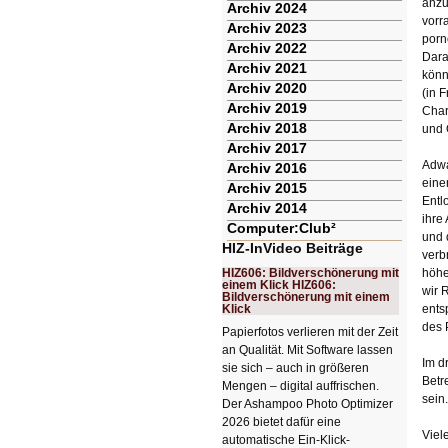
anzu
Archiv 2024
vorr
Archiv 2023
porn
Archiv 2022
Dara
Archiv 2021
könn
Archiv 2020
(in 
Archiv 2019
Char
Archiv 2018
und 
Archiv 2017
Adwa
Archiv 2016
eine
Archiv 2015
Entl
Archiv 2014
ihre
Computer:Club²
und 
HIZ-InVideo Beiträge
verb
HIZ606: Bildverschönerung mit
höhe
einem Klick HIZ606:
wir 
Bildverschönerung mit einem
Klick
ents
des 
Papierfotos verlieren mit der Zeit
an Qualität. Mit Software lassen
Im d
sie sich – auch in größeren
Betr
Mengen – digital auffrischen.
sein.
Der Ashampoo Photo Optimizer
2026 bietet dafür eine
Viel
automatische Ein-Klick-