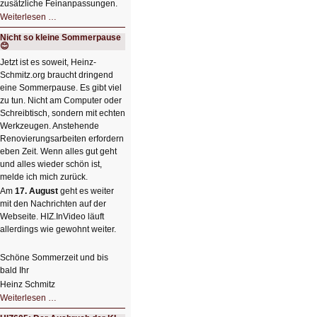
zusätzliche Feinanpassungen.
HIZ606:
Weiterlesen …
Bildverschönerung
mit
Nicht so kleine Sommerpause
einem
😊
Klick
HIZ606:
Jetzt ist es soweit, Heinz-
Bildverschönerung
Schmitz.org braucht dringend
mit
einem
eine Sommerpause. Es gibt viel
Klick
zu tun. Nicht am Computer oder
Schreibtisch, sondern mit echten
Werkzeugen. Anstehende
Renovierungsarbeiten erfordern
eben Zeit. Wenn alles gut geht
und alles wieder schön ist,
melde ich mich zurück.
Am
17. August
geht es weiter
mit den Nachrichten auf der
Webseite. HIZ.InVideo läuft
allerdings wie gewohnt weiter.
Schöne Sommerzeit und bis
bald Ihr
Heinz Schmitz
Nicht
Weiterlesen …
so
kleine