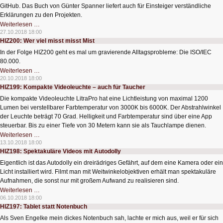
GitHub. Das Buch von Günter Spanner liefert auch für Einsteiger verständliche
Erklärungen zu den Projekten.
HIZ201:
Weiterlesen …
RFID-
27.10.2018 18:00
Starterkit
HIZ200: Wer viel misst misst Mist
für
Elektronik
In der Folge HIZ200 geht es mal um gravierende Alltagsprobleme: Die ISO/IEC
Bastler
80.000.
HIZ200:
Weiterlesen …
Wer
20.10.2018 18:00
viel
HIZ199: Kompakte Videoleuchte – auch für Taucher
misst
misst
Die kompakte Videoleuchte LitraPro hat eine Lichtleistung von maximal 1200
Mist
Lumen bei verstellbarer Farbtemperatur von 3000K bis 6000K. Der Abstrahlwinkel
der Leuchte beträgt 70 Grad. Helligkeit und Farbtemperatur sind über eine App
steuerbar. Bis zu einer Tiefe von 30 Metern kann sie als Tauchlampe dienen.
HIZ199:
Weiterlesen …
Kompakte
13.10.2018 18:00
Videoleuchte
HIZ198: Spektakuläre Videos mit Autodolly
–
auch
Eigentlich ist das Autodolly ein dreirädriges Gefährt, auf dem eine Kamera oder ein
für
Taucher
Licht installiert wird. Filmt man mit Weitwinkelobjektiven erhält man spektakuläre
Aufnahmen, die sonst nur mit großem Aufwand zu realisieren sind.
HIZ198:
Weiterlesen …
Spektakuläre
06.10.2018 18:00
Videos
HIZ197: Tablet statt Notenbuch
mit
Autodolly
Als Sven Engelke mein dickes Notenbuch sah, lachte er mich aus, weil er für sich