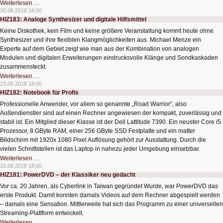
HIZ184:
Weiterlesen …
USB-
30.06.2018 18:00
Verlängerung
HIZ183: Analoge Synthesizer und digitale Hilfsmittel
für
große
Keine Diskothek, kein Film und keine größere Veranstaltung kommt heute ohne
Distanzen
Synthesizer und ihre flexiblen Klangmöglichkeiten aus. Michael Menze ein
Experte auf dem Gebiet zeigt wie man aus der Kombination von analogen
Modulen und digitalen Erweiterungen eindrucksvolle Klänge und Sondkaskaden
zusammensteckt.
HIZ183:
Weiterlesen …
Analoge
23.06.2018 18:00
Synthesizer
HIZ182: Notebook für Profis
und
digitale
Professionelle Anwender, vor allem so genannte „Road Warrior“, also
Hilfsmittel
Außendienstler sind auf einen Rechner angewiesen der kompakt, zuverlässig und
stabil ist. Ein Mitglied dieser Klasse ist der Dell Lattitude 7390. Ein neuster Core i5
Prozessor, 8 GByte RAM, einer 256 GByte SSD Festplatte und ein matter
Bildschirm mit 1920x 1080 Pixel Auflösung gehört zur Ausstattung. Durch die
vielen Schnittstellen ist das Laptop in nahezu jeder Umgebung einsetzbar.
HIZ182:
Weiterlesen …
Notebook
16.06.2018 18:00
für
HIZ181: PowerDVD – der Klassiker neu gedacht
Profis
Vor ca. 20 Jahren, als Cyberlink in Taiwan gegründet Wurde, war PowerDVD das
erste Produkt. Damit konnten damals Videos auf dem Rechner abgespielt werden
– damals eine Sensation. Mittlerweile hat sich das Programm zu einer universellen
Streaming-Plattform entwickelt.
HIZ181:
Weiterlesen …