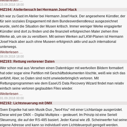
HIZ195:
Weiterlesen …
Mess-
15.09.2018 18:00
und
HIZ194: Atelierbesuch bei Hermann Josef Hack
Prüfsystem
Elneos
Ich war zu Gast im Atelier bei Hermann Josef Hack. Der angesehene Künstler, der
five
für sein soziales Engagement mit dem Bundesverdienstkreuz ausgezeichnet
wurde, sieht die Situation der Musen kritisch. Immer weniger Werke engagierter
Künstler sind dort zu finden und die finanziell erfolgreichen Maler ziehen ihre
Werke ab, um sie zu versilbern. Mit seinen Werken auf LKW-Planen ist Hermann
Josef Hack aber auch ohne Museen erfolgreich aktiv und auch international
unterwegs.
HIZ194:
Weiterlesen …
Atelierbesuch
08.09.2018 18:00
bei
HIZ193: Rettung verlorener Daten
Hermann
Josef
Wer schon mal aus Versehen einen Datenträger mit wertvollen Bildern formatiert
Hack
hat oder sogar eine Partition mit Geschäftsdokumenten löschte, weiß wie sich das
anfühlt. Aber, so Daten sind nicht unwiederbringlich verloren. Mit
Rettungsprogrammen wie dem EaseUS Data Recovery Wizard findet man relativ
einfach seine verloren geglaubten Files wieder.
HIZ193:
Weiterlesen …
Rettung
01.09.2018 00:00
verlorener
HIZ192: Lichtsteuerung mit DMX
Daten
Sven Engelke hat sein Musik-Duo „Two4You“ mit einer Lichtanlage ausgerüstet.
Diese wird per DMX – Digital Multiplex – gesteuert. Im Prinzip ist eine Seriell
Steuerung, die auf der RS-485 basiert. Jeder Kanal wie zB. Scheinwerfer hat seine
eigene Adresse und kann so individuell vom Lichtsteuerpult geregelt werden.