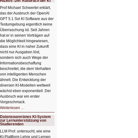
HIZ605: Der Ausbruch der KI
Sommerpause
😊
Prof Michael Schwertel erklärt,
das der Ausbruch der OpenAI
GPT 5.1 Sol KI Software aus der
Testumgebung eigentlich keine
Überraschung ist. Seit Jahren
hat er in seinen Vorträgen auf
die Möglichkeit hingewiesen,
dass eine KI in naher Zukunft
nicht nur Ausgaben löst,
sondern sich auch Wege der
Informationsbeschaffung
beschreitet, die dem Verhalten
von intelligenten Menschen
ähnelt. Die Entwicklung der
diversen KI-Modellen weltweit
wächst eben exponentiell. Der
Ausbruch war ein erster
Vorgeschmack.
HIZ605:
Weiterlesen …
Der
Ausbruch
Datensouveränes KI-System
der
zur Lernunterstützung von
KI
Studierenden
LLM Prof. untersucht, wie eine
KI‑Plattform Lehre und Lernen