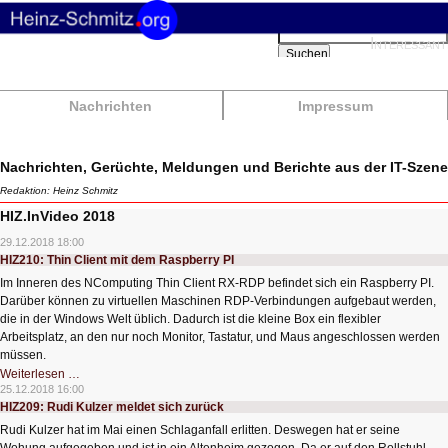
Suchbegriffe
Interessant
Suchen
Nachrichten
Impressum
Nachrichten, Gerüchte, Meldungen und Berichte aus der IT-Szene
Redaktion: Heinz Schmitz
HIZ.InVideo 2018
29.12.2018 18:00
HIZ210: Thin Client mit dem Raspberry PI
Im Inneren des NComputing Thin Client RX-RDP befindet sich ein Raspberry PI.
Darüber können zu virtuellen Maschinen RDP-Verbindungen aufgebaut werden,
die in der Windows Welt üblich. Dadurch ist die kleine Box ein flexibler
Arbeitsplatz, an den nur noch Monitor, Tastatur, und Maus angeschlossen werden
müssen.
HIZ210:
Weiterlesen …
Thin
25.12.2018 16:00
Client
HIZ209: Rudi Kulzer meldet sich zurück
mit
dem
Rudi Kulzer hat im Mai einen Schlaganfall erlitten. Deswegen hat er seine
Raspberry
PI