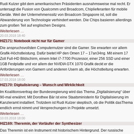
für
Rudi Kulzer gibt dem amerikanischen Präsidenten ausnahmsweise mal recht. Er
Gamer
und
untersagt die Fusion von Qualcomm und Broadcom, Chiplieferanten für mobile
Präsentationen
Geräte. Weil der Unternehmenssitz von Broadcom Singapore ist, soll die
Abwanderung von Technologie verhindert werden. Die Chips basieren allerdings
zum großen Teil auf englischen Designs.
HIZ172:
Weiterlesen …
Fusion
20.03.2018 18:40
der
HIZ171: Notebook nicht nur für Gamer
Mobilfunkchips
untersagt
Die anspruchsvollsten Computernutzer sind die Gamer. Sie erwarten vor allem
Grafik-Höchstleistung. Dafür bietet HP den Omen 17 – 17an34ng. Mit einem 17
Zoll Full-HD Bildschirm, einem Intel i7-7700 Prozessor, einer 256 SSD und einer
1GB Festplatte und vor allem der NVIDIA GTX 1070 Grafik deckt er die
Anforderungen von Gamern und anderen Usern ab, die Höchstleitung erwarten.
HIZ171:
Weiterlesen …
Notebook
17.03.2018 18:00
nicht
HIZ170: Digitalisierung – Wunsch und Wirklichkeit
nur
für
Im Koalitionsvertrag der Bundesregierung wird das Thema „Digitalisierung“ über
Gamer
90-mal erwähnt. Mit Dorothee Bär ist eine Staatsministerin für Digitalisierung im
Kanzleramt installiert. Trotzdem ist Rudi Kulzer skeptisch, ob die Politik dasThema
endlich ernst nimmt und Versprechungen in Projekte umsetzt.
HIZ170:
Weiterlesen …
Digitalisierung
10.03.2018 18:00
–
HIZ169: Theremin, der Vorläufer der Synthesizer
Wunsch
und
Das Theremin ist ein Instrument mit historischem Hintergrund. Der russische
Wirklichkeit