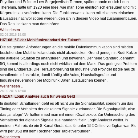
Physiker und Erfinder Lew Sergejewitsch Termen, später nannte er sich Leon
Theremin, hatte um 1920 eine Idee, wie man Töne elektronisch erzeugen und mit
Körpereinsatz verändern kann. Die Funktionsweise kann mittels eines einfachen
Bausatzes nachvollzogen werden, den ich in diesem Video mal zusammenbauen.
Das Resultat kann man dann hören.
HIZ169:
Weiterlesen …
Theremin,
02.03.2018 18:00
der
HIZ168: 5G der Mobilfunkstandard der Zukunft
Vorläufer
der
Die steigenden Anforderungen an die mobile Datenkommunikation sind mit den
Synthesizer
bestehenden Mobilfunkstandards nicht abzudecken. Grund genug mit Rudi Kulzer
die aktuelle Situation zu analysieren und bewerten. Der neue Standard, genannt
5G, kommt ist allerdings noch nicht wirklich auf dem Markt. Das geringste Problem
sind die Endgeräte. Die Herausforderung für Industrie und Provider ist die neu zu
schaffende Infrastruktur, damit künftig alle Autos, Haushaltsgeräte und
Industriesteuerungen per Mobilfunk Daten austauschen können.
HIZ168:
Weiterlesen …
5G
24.02.2018 18:00
der
HIZ167: Logik Analyse auch für wenig Geld
Mobilfunkstandard
der
In digitalen Schaltungen geht es oft nicht um die Signalqualität, sondern um das
Zukunft
Timing oder Verhalten der einzelnen Signale zueinander. Die Signalqualität, also
das „analoge“ Verhalten misst man mit einem Oszilloskop. Zur Untersuchung des
Verhaltens der digitalen Signale zueinander hilft ein Logic Analyzer weiter. In
meinem Fall reichte ein 8-Kanal Gerät, das für unter 15€ Online verfügbar war. Es
wird per USB mit dem Rechner oder Tablet verbunden.
HIZ167:
Weiterlesen …