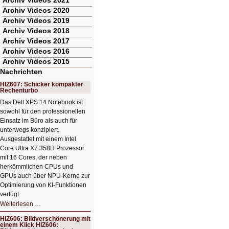
Archiv Videos 2021
Archiv Videos 2020
Archiv Videos 2019
Archiv Videos 2018
Archiv Videos 2017
Archiv Videos 2016
Archiv Videos 2015
Nachrichten
HIZ607: Schicker kompakter
Rechenturbo
Das Dell XPS 14 Notebook ist
sowohl für den professionellen
Einsatz im Büro als auch für
unterwegs konzipiert.
Ausgestattet mit einem Intel
Core Ultra X7 358H Prozessor
mit 16 Cores, der neben
herkömmlichen CPUs und
GPUs auch über NPU-Kerne zur
Optimierung von KI-Funktionen
verfügt.
HIZ607:
Weiterlesen …
Schicker
kompakter
HIZ606: Bildverschönerung mit
Rechenturbo
einem Klick HIZ606: