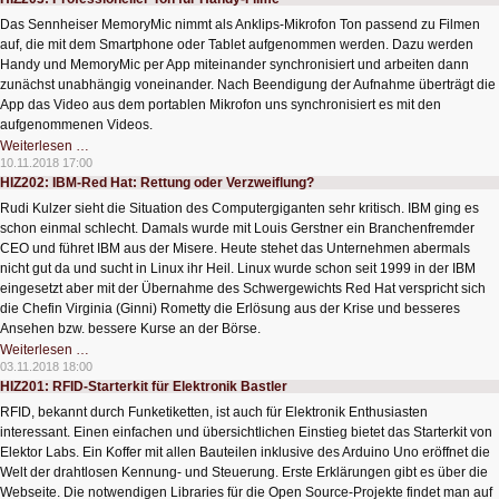
vertraulicher
Daten
Das Sennheiser MemoryMic nimmt als Anklips-Mikrofon Ton passend zu Filmen
auf, die mit dem Smartphone oder Tablet aufgenommen werden. Dazu werden
Handy und MemoryMic per App miteinander synchronisiert und arbeiten dann
zunächst unabhängig voneinander. Nach Beendigung der Aufnahme überträgt die
App das Video aus dem portablen Mikrofon uns synchronisiert es mit den
aufgenommenen Videos.
HIZ203:
Weiterlesen …
Professioneller
10.11.2018 17:00
Ton
HIZ202: IBM-Red Hat: Rettung oder Verzweiflung?
für
Handy-
Rudi Kulzer sieht die Situation des Computergiganten sehr kritisch. IBM ging es
Filme
schon einmal schlecht. Damals wurde mit Louis Gerstner ein Branchenfremder
CEO und führet IBM aus der Misere. Heute stehet das Unternehmen abermals
nicht gut da und sucht in Linux ihr Heil. Linux wurde schon seit 1999 in der IBM
eingesetzt aber mit der Übernahme des Schwergewichts Red Hat verspricht sich
die Chefin Virginia (Ginni) Rometty die Erlösung aus der Krise und besseres
Ansehen bzw. bessere Kurse an der Börse.
HIZ202:
Weiterlesen …
IBM-
03.11.2018 18:00
Red
HIZ201: RFID-Starterkit für Elektronik Bastler
Hat:
Rettung
RFID, bekannt durch Funketiketten, ist auch für Elektronik Enthusiasten
oder
Verzweiflung?
interessant. Einen einfachen und übersichtlichen Einstieg bietet das Starterkit von
Elektor Labs. Ein Koffer mit allen Bauteilen inklusive des Arduino Uno eröffnet die
Welt der drahtlosen Kennung- und Steuerung. Erste Erklärungen gibt es über die
Webseite. Die notwendigen Libraries für die Open Source-Projekte findet man auf