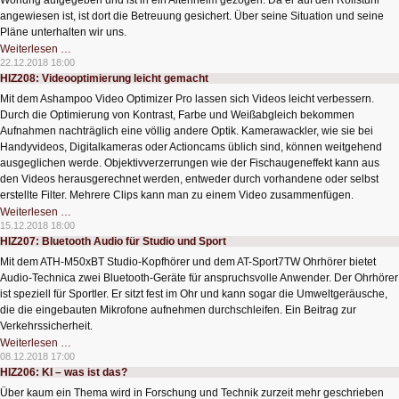
Wohung aufgegeben und ist in ein Altenheim gezogen. Da er auf den Rollstuhl
angewiesen ist, ist dort die Betreuung gesichert. Über seine Situation und seine
Pläne unterhalten wir uns.
HIZ209:
Weiterlesen …
Rudi
22.12.2018 18:00
Kulzer
HIZ208: Videooptimierung leicht gemacht
meldet
sich
Mit dem Ashampoo Video Optimizer Pro lassen sich Videos leicht verbessern.
zurück
Durch die Optimierung von Kontrast, Farbe und Weißabgleich bekommen
Aufnahmen nachträglich eine völlig andere Optik. Kamerawackler, wie sie bei
Handyvideos, Digitalkameras oder Actioncams üblich sind, können weitgehend
ausgeglichen werde. Objektivverzerrungen wie der Fischaugeneffekt kann aus
den Videos herausgerechnet werden, entweder durch vorhandene oder selbst
erstellte Filter. Mehrere Clips kann man zu einem Video zusammenfügen.
HIZ208:
Weiterlesen …
Videooptimierung
15.12.2018 18:00
leicht
HIZ207: Bluetooth Audio für Studio und Sport
gemacht
Mit dem ATH-M50xBT Studio-Kopfhörer und dem AT-Sport7TW Ohrhörer bietet
Audio-Technica zwei Bluetooth-Geräte für anspruchsvolle Anwender. Der Ohrhörer
ist speziell für Sportler. Er sitzt fest im Ohr und kann sogar die Umweltgeräusche,
die die eingebauten Mikrofone aufnehmen durchschleifen. Ein Beitrag zur
Verkehrssicherheit.
HIZ207:
Weiterlesen …
Bluetooth
08.12.2018 17:00
Audio
HIZ206: KI – was ist das?
für
Studio
Über kaum ein Thema wird in Forschung und Technik zurzeit mehr geschrieben
und