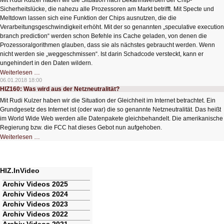
Mit Rudi Kulzer haben wir die Situation nach Bekanntwerden der Chip-
Sicherheitslücke, die nahezu alle Prozessoren am Markt betrifft. Mit Specte und
Meltdown lassen sich eine Funktion der Chips ausnutzen, die die
Verarbeitungsgeschwindigkeit erhöht. Mit der so genannten „speculative execution
branch prediction“ werden schon Befehle ins Cache geladen, von denen die
Prozessoralgorithmen glauben, dass sie als nächstes gebraucht werden. Wenn
nicht werden sie „weggeschmissen“. Ist darin Schadcode versteckt, kann er
ungehindert in den Daten wildern.
HIZ161:
Weiterlesen …
Chip-
06.01.2018 18:00
Bug
HIZ160: Was wird aus der Netzneutralität?
Alarm
Mit Rudi Kulzer haben wir die Situation der Gleichheit im Internet betrachtet. Ein
Grundgesetz des Internet ist (oder war) die so genannte Netzneutralität. Das heißt
im World Wide Web werden alle Datenpakete gleichbehandelt. Die amerikanische
Regierung bzw. die FCC hat dieses Gebot nun aufgehoben.
HIZ160:
Weiterlesen …
Was
wird
aus
der
Netzneutralität?
HIZ.InVideo
Navigation
Archiv Videos 2025
überspringen
Archiv Videos 2024
Archiv Videos 2023
Archiv Videos 2022