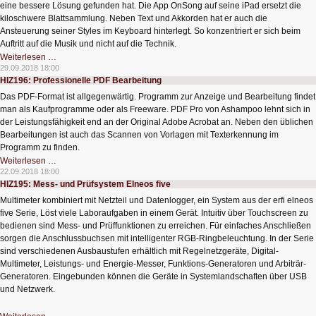
eine bessere Lösung gefunden hat. Die App OnSong auf seine iPad ersetzt die
kiloschwere Blattsammlung. Neben Text und Akkorden hat er auch die
Ansteuerung seiner Styles im Keyboard hinterlegt. So konzentriert er sich beim
Auftritt auf die Musik und nicht auf die Technik.
HIZ197:
Weiterlesen …
Tablet
29.09.2018 18:00
statt
HIZ196: Professionelle PDF Bearbeitung
Notenbuch
Das PDF-Format ist allgegenwärtig. Programm zur Anzeige und Bearbeitung findet
man als Kaufprogramme oder als Freeware. PDF Pro von Ashampoo lehnt sich in
der Leistungsfähigkeit end an der Original Adobe Acrobat an. Neben den üblichen
Bearbeitungen ist auch das Scannen von Vorlagen mit Texterkennung im
Programm zu finden.
HIZ196:
Weiterlesen …
Professionelle
22.09.2018 18:00
PDF
HIZ195: Mess- und Prüfsystem Elneos five
Bearbeitung
Multimeter kombiniert mit Netzteil und Datenlogger, ein System aus der erfi elneos
five Serie, Löst viele Laboraufgaben in einem Gerät. Intuitiv über Touchscreen zu
bedienen sind Mess- und Prüffunktionen zu erreichen. Für einfaches Anschließen
sorgen die Anschlussbuchsen mit intelligenter RGB-Ringbeleuchtung. In der Serie
sind verschiedenen Ausbaustufen erhältlich mit Regelnetzgeräte, Digital-
Multimeter, Leistungs- und Energie-Messer, Funktions-Generatoren und Arbiträr-
Generatoren. Eingebunden können die Geräte in Systemlandschaften über USB
und Netzwerk.