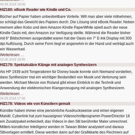
PowerDVD
09.06.2018 18:00
–
HIZ180: eBook Reader wie Kindle und Co.
der
Klassiker
Bücher auf Papier haben unbestreitbare Vorteile. Will man aber viele mitnehmen,
neu
gedacht
so schlägt das Gewicht des Papiers durch. Die Lösung sind eBook Reader. Neben
meinem alten Kobo und dem Amazon Kindle PaperWhite spielt auch der neue
Kindle Oasis mit, den Amazon zur Verfügung stellte. Während die Reader bisher
mit 6“ Bildschirmen ausgestattet waren hat der Oasis ein 7“ E-Ink Display mit 300
dpi Auflösung. Durch seine Form liegt er angenehm in der Hand und verträgt auch
ein Wasserbad.
HIZ180:
Weiterlesen …
eBook
02.06.2018 18:00
Reader
HIZ179: Spektakuläre Klänge mit analogen Synthesizern
wie
Kindle
Als HP 1939 acht Tongeratoren für Disney baute konnte sich Niemand vorstellen,
und
Co.
dass Synthesizer mal ein wichtiger Bestandteil von Musik und Vertonung sein
werden. Michael Menze von Roland gibt einen Einblick in die Technik und
Anwendung der elektronischen Klangerzeugung mit analogen Synthesizern.
HIZ179:
Weiterlesen …
Spektakuläre
26.05.2018 17:00
Klänge
HIZ178: Videos wie von Künstlern gemalt
mit
analogen
Künstler haben immer eine persönliche Ausdrucksweise und einen eigenen
Synthesizern
Malstil. Cyberlink hat zum hauseignen Videoschnittprogramm PowerDirector 16
ein Zusatzpaket entwickelt, das Videos in den Stil berühmter Maler umrechnet.
Mittels künstlicher Intelligenz werden in Taiwan Bilder analysiert und daraus
Stilvorlagen ermittelt. Diese werden dann auf der Grafikkarte des Rechners auf