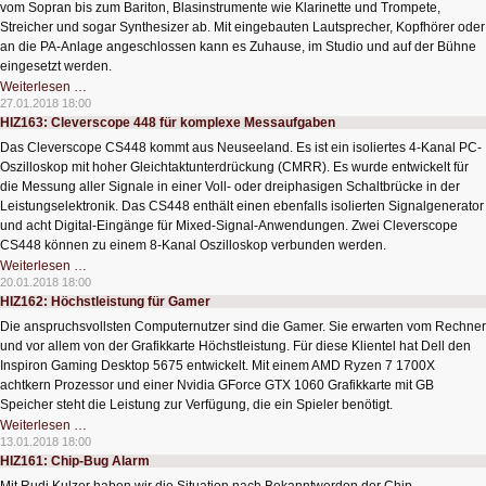
vom Sopran bis zum Bariton, Blasinstrumente wie Klarinette und Trompete,
Streicher und sogar Synthesizer ab. Mit eingebauten Lautsprecher, Kopfhörer oder
an die PA-Anlage angeschlossen kann es Zuhause, im Studio und auf der Bühne
eingesetzt werden.
HIZ164:
Weiterlesen …
Saxophon,
27.01.2018 18:00
Klarinette
HIZ163: Cleverscope 448 für komplexe Messaufgaben
und
Synthesizer
Das Cleverscope CS448 kommt aus Neuseeland. Es ist ein isoliertes 4-Kanal PC-
als
Blasinstrument
Oszilloskop mit hoher Gleichtaktunterdrückung (CMRR). Es wurde entwickelt für
die Messung aller Signale in einer Voll- oder dreiphasigen Schaltbrücke in der
Leistungselektronik. Das CS448 enthält einen ebenfalls isolierten Signalgenerator
und acht Digital-Eingänge für Mixed-Signal-Anwendungen. Zwei Cleverscope
CS448 können zu einem 8-Kanal Oszilloskop verbunden werden.
HIZ163:
Weiterlesen …
Cleverscope
20.01.2018 18:00
448
HIZ162: Höchstleistung für Gamer
für
komplexe
Die anspruchsvollsten Computernutzer sind die Gamer. Sie erwarten vom Rechner
Messaufgaben
und vor allem von der Grafikkarte Höchstleistung. Für diese Klientel hat Dell den
Inspiron Gaming Desktop 5675 entwickelt. Mit einem AMD Ryzen 7 1700X
achtkern Prozessor und einer Nvidia GForce GTX 1060 Grafikkarte mit GB
Speicher steht die Leistung zur Verfügung, die ein Spieler benötigt.
HIZ162:
Weiterlesen …
Höchstleistung
13.01.2018 18:00
für
HIZ161: Chip-Bug Alarm
Gamer