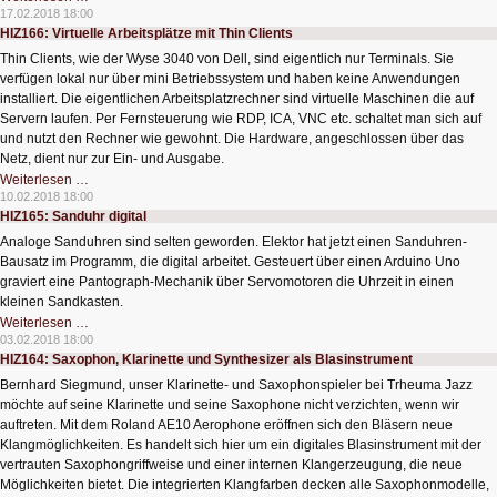
Logik
17.02.2018 18:00
Analyse
HIZ166: Virtuelle Arbeitsplätze mit Thin Clients
auch
für
Thin Clients, wie der Wyse 3040 von Dell, sind eigentlich nur Terminals. Sie
wenig
Geld
verfügen lokal nur über mini Betriebssystem und haben keine Anwendungen
installiert. Die eigentlichen Arbeitsplatzrechner sind virtuelle Maschinen die auf
Servern laufen. Per Fernsteuerung wie RDP, ICA, VNC etc. schaltet man sich auf
und nutzt den Rechner wie gewohnt. Die Hardware, angeschlossen über das
Netz, dient nur zur Ein- und Ausgabe.
HIZ166:
Weiterlesen …
Virtuelle
10.02.2018 18:00
Arbeitsplätze
HIZ165: Sanduhr digital
mit
Thin
Analoge Sanduhren sind selten geworden. Elektor hat jetzt einen Sanduhren-
Clients
Bausatz im Programm, die digital arbeitet. Gesteuert über einen Arduino Uno
graviert eine Pantograph-Mechanik über Servomotoren die Uhrzeit in einen
kleinen Sandkasten.
HIZ165:
Weiterlesen …
Sanduhr
03.02.2018 18:00
digital
HIZ164: Saxophon, Klarinette und Synthesizer als Blasinstrument
Bernhard Siegmund, unser Klarinette- und Saxophonspieler bei Trheuma Jazz
möchte auf seine Klarinette und seine Saxophone nicht verzichten, wenn wir
auftreten. Mit dem Roland AE10 Aerophone eröffnen sich den Bläsern neue
Klangmöglichkeiten. Es handelt sich hier um ein digitales Blasinstrument mit der
vertrauten Saxophongriffweise und einer internen Klangerzeugung, die neue
Möglichkeiten bietet. Die integrierten Klangfarben decken alle Saxophonmodelle,