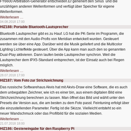
FY6600 Arbitration-Generator entschieden.Er generiert den Sinus und die
unzähligen anderen Wellenformen und verfügt über Speicher für eigene
Wellenformen.
HIZ189:
Weiterlesen …
Programmierbarer
04.08.2018 17:00
Zweikanal-
HIZ188: Portable Bluetooth-Lautsprecher
Funktionsgenerator
Bluetooth Lautsprecher gibt es zu Hauf. LG hat die PK-Serie im Programm, die
zusammen mit den Audio-Profis von Meridian entwickelt wurden. Gesteuert
werden sie über eine App. Darüber wird die Musik geliefert und die Multicolor
Lighting Lichteffekte gesteuert. Über die App kann man auch den so genannten
Dual-Play aktivieren. Dann laufen beide Lautsprecher synchron. Weil die
Lautsprecher dem IPX5-Standard entsprechen, ist der Einsatz auch bei Regen
möglich.
HIZ188:
Weiterlesen …
Portable
28.07.2018 17:00
Bluetooth-
HIZ187: Vom Foto zur Strichzeichnung
Lautsprecher
Das russische Softwarehaus Akvis hat mit Akvis-Draw eine Software, die es auch
dem unbegabten Zeichner, wie ich es einer bin, aus einem digitalen Bild eine
Strichzeichnung berechnen zu lassen. Man öffnet das Bild und wählt unter den
Presets die Version aus, die am besten zu dem Foto passt. Feintuning erfolgt über
die einzustellenden Parameter. Fertig ist die Skizze. Vielleicht entsteht so ein
neuer Wandschmuck oder das Profilbild für die sozialen Medien.
HIZ187:
Weiterlesen …
Vom
21.07.2018 18:00
Foto
HIZ186: Gesteneingabe für den Raspberry Pi
zur