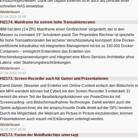
Einsatzmöglichkeiten. Dank der Gigabit Ethernet ist er auch als Zentrale einer
schnellen NAS einsetzbar.
HIZ175:
Weiterlesen …
Der
21.04.2018 18:00
Turbo
HIZ174: Mainframe für extrem hohe Transaktionsraten
Raspberry
Pi
IBM hat dem z14 ZR1 Mainframe einen Großrechner vorgestellt, der in den
Massen zu normalen 19“ Schränken passt. Der Proprietäre Rechner ist spezielle
für hohe Transaktionsraten bei sicherer Verschlüsselung konzipiert. Eine Docker-
zertifizierte Infrastruktur mit integriertem Management mit bis zu 330.000 Docker-
Containern – ermöglicht Entwicklern das Erstellen von
Hochleistungsanwendungen und integriert eine Micro-Services-Architektur ohne
Latenz- oder Skalierungsbeschränkungen.
HIZ174:
Weiterlesen …
Mainframe
07.04.2018 18:00
für
HIZ173: Screen Recorder auch für Gamer und Präsentationen
extrem
hohe
Damit Gamer, Streamer und Ersteller von Online-Content einfach den Bildschirm in
Transaktionsraten
ein MP4 wandeln können hat CyberLink den Screen Recorder 3 entwickelt. Er
vereint die einen Teil der Bearbeitungsfunktionen von PowerDirector mit
Screencasting- und Bildschirmaufnahme-Technologie. Damit werden auch die
Spiele aufgezeichnet, die die anspruchsvolle Grafik direkt auf der GPU rendern.
Durch die Möglichkeit, die Webcam als Picture in Picture einzublenden, können
Präsentationen auch visuell mit Erklärungen unterlegt werden.
HIZ173:
Weiterlesen …
Screen
31.03.2018 18:00
Recorder
HIZ172: Fusion der Mobilfunkchips untersagt
auch