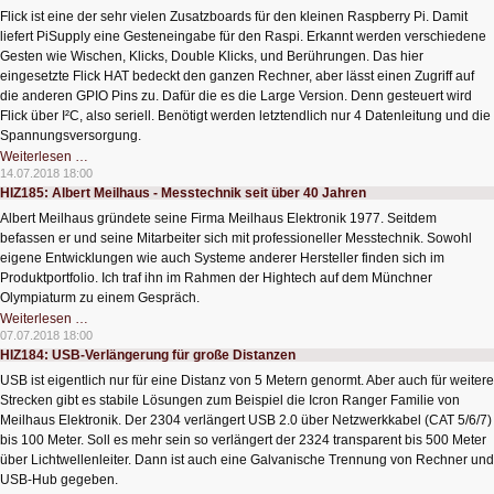
Strichzeichnung
Flick ist eine der sehr vielen Zusatzboards für den kleinen Raspberry Pi. Damit
liefert PiSupply eine Gesteneingabe für den Raspi. Erkannt werden verschiedene
Gesten wie Wischen, Klicks, Double Klicks, und Berührungen. Das hier
eingesetzte Flick HAT bedeckt den ganzen Rechner, aber lässt einen Zugriff auf
die anderen GPIO Pins zu. Dafür die es die Large Version. Denn gesteuert wird
Flick über I²C, also seriell. Benötigt werden letztendlich nur 4 Datenleitung und die
Spannungsversorgung.
HIZ186:
Weiterlesen …
Gesteneingabe
14.07.2018 18:00
für
HIZ185: Albert Meilhaus - Messtechnik seit über 40 Jahren
den
Raspberry
Albert Meilhaus gründete seine Firma Meilhaus Elektronik 1977. Seitdem
Pi
befassen er und seine Mitarbeiter sich mit professioneller Messtechnik. Sowohl
eigene Entwicklungen wie auch Systeme anderer Hersteller finden sich im
Produktportfolio. Ich traf ihn im Rahmen der Hightech auf dem Münchner
Olympiaturm zu einem Gespräch.
HIZ185:
Weiterlesen …
Albert
07.07.2018 18:00
Meilhaus
HIZ184: USB-Verlängerung für große Distanzen
-
Messtechnik
USB ist eigentlich nur für eine Distanz von 5 Metern genormt. Aber auch für weitere
seit
über
Strecken gibt es stabile Lösungen zum Beispiel die Icron Ranger Familie von
40
Meilhaus Elektronik. Der 2304 verlängert USB 2.0 über Netzwerkkabel (CAT 5/6/7)
Jahren
bis 100 Meter. Soll es mehr sein so verlängert der 2324 transparent bis 500 Meter
über Lichtwellenleiter. Dann ist auch eine Galvanische Trennung von Rechner und
USB-Hub gegeben.