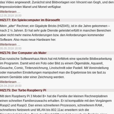
das Video angewandt. Zunächst sind Bildvorlagen von Vincent van Gogh, und den
Impressionisten Manet und Monet verfügbar.
HIZ178:
Weiterlesen …
Videos
12.05.2018 18:00
wie
HIZ177: Ein Spielecomputer im Bürooutfit
von
Künstlern
Mein „alter“ Rechner, ein Gigabyte Bricks (HIZ045), ist in die Jahre gekommen –
gemalt
nach 2 ½ Jahren. Er hat sehr gute Dienste geleistet erfüllt in manchen Bereichen
aber nicht mehr meine Anforderungen bzw. den Anforderungen kommender
Software. Also muss neue Hardware her.
HIZ177:
Weiterlesen …
Ein
05.05.2018 18:00
Spielecomputer
HIZ176: Der Computer als Maler
im
Bürooutfit
Das russische Softwarehaus Akvis hat mit ArtWork eine spezielle Bildbearbeitung
im Programm. Damit wird ein Foto oder Bild zu einem Ölgemälde, Aquarell,
Gouache, Comic, Tintenzeichnung, Linolschnitt oder Pastell. Mit Voreinstellung
oder manuellen Einstellungen manipuliert man die Ergebnisse bis sie fast zu
einem Gemälde oder einer Zeichnung werden.
HIZ176:
Weiterlesen …
Der
28.04.2018 18:00
Computer
HIZ175: Der Turbo Raspberry Pi
als
Maler
Mit dem Raspberry Pi 3 Model B+ hat die Familie der kleinen Rechnerplatinen
einen schnellen Familienzuwachs erhalten. Er ist kompatible mit den Vorgängern
Raspi2 und Raspi3. Dan eines schnelleren Prozessors, schnellerem RAM.,
schnelleres Netzwerk und WLAN bis 802.11ac erweitern sich die