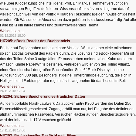
Sport
wie über KI oder künstliche Intelligenz. Prof. Dr. Markus Hemmer versucht den
schwammigen Begriff zu definieren. Wissenschaftler stürzen sich gerne darauf,
vielleicht auch weil von der Politik Milliarden Forschungsgelder in Aussicht gestellt
wurden. Ob Watson oder Alexa schon dazu gehören ist diskussionswürdig. Auf alle
Fälle ist KI ein interessantes und zukunftsweisendes Thema.
HIZ206:
Weiterlesen …
KI
01.12.2018 18:00
–
HIZ205: eBook Reader des Buchhandels
was
ist
Bücher auf Papier haben unbestreitbare Vorteile. Will man aber viele mitnehmen,
das?
so schlägt das Gewicht des Papiers durch. Die Lösung sind eBook Reader. Mir ist
das der Tolino Shine 3 aufgefallen. Er muss neben meinem alten Kobo und dem
Amazon Kindle PaperWhite bestehen. Vertrieben wird er von der Tolino Allianz,
einer Gemeinschaft der großen Buchhändler. Sein 6“ E-Ink Display hat eine
Auflösung von 300 ppi. Besonders ist deine Hintergrundbeleuchtung, die sich in
Helligkeit und Farbtemperatur regeln lässt - angenehm für das Lesen im Bett.
HIZ205:
Weiterlesen …
eBook
24.11.2018 17:54
Reader
HIZ204: Sichere Speicherung vertraulicher Daten
des
Buchhandels
Auf dem portable Flash-Laufwerk DataLocker Entry K300 werden die Daten 256
Bit verschlüsselt gespeichert. Zugang erhält man nur, bei Eingabe des definierten
alphanummerischen Passwords. Versuchen Hacker auf den Speicher zuzugreifen,
wird der Inhalt nach 17 Versuchen gelöscht.
HIZ204:
Weiterlesen …
Sichere
17.11.2018 17:00
Speicherung
HIZ203: Professioneller Ton für Handy-Filme