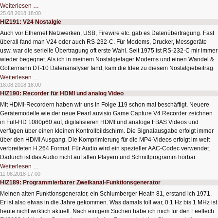
HIZ192:
Weiterlesen …
Lichtsteuerung
25.08.2018 18:00
mit
HIZ191: V24 Nostalgie
DMX
Auch vor Ethernet Netzwerken, USB, Firewire etc. gab es Datenübertragung. Fast
überall fand man V24 oder auch RS-232-C. Für Modems, Drucker, Messgeräte
usw. war die serielle Übertragung oft erste Wahl. Seit 1975 ist RS-232-C mir immer
wieder begegnet. Als ich in meinem Nostalgielager Modems und einen Wandel &
Goltermann DT-10 Datenanalyser fand, kam die Idee zu diesem Nostalgiebeitrag.
HIZ191:
Weiterlesen …
V24
18.08.2018 18:00
Nostalgie
HIZ190: Recorder für HDMI und analog Video
Mit HDMI-Recordern haben wir uns in Folge 119 schon mal beschäftigt. Neuere
Gerätemodelle wie der neue Pearl auvisio Game Capture V4 Recorder zeichnen
in Full-HD 1080p60 auf, digitalisieren HDMI und analoge FBAS Videos und
verfügen über einen kleinen Kontrollbildschirm. Die Signalausgabe erfolgt immer
über den HDMI Ausgang. Die Komprimierung für die MP4-Videos erfolgt im weit
verbreiteten H.264 Format. Für Audio wird ein spezieller AAC-Codec verwendet.
Dadurch ist das Audio nicht auf allen Playern und Schnittprogramm hörbar.
HIZ190:
Weiterlesen …
Recorder
11.08.2018 17:00
für
HIZ189: Programmierbarer Zweikanal-Funktionsgenerator
HDMI
und
Meinen alten Funktionsgenerator, ein Schlumberger Heath 81, erstand ich 1971.
analog
Video
Er ist also etwas in die Jahre gekommen. Was damals toll war, 0.1 Hz bis 1 MHz ist
heute nicht wirklich aktuell. Nach einigem Suchen habe ich mich für den Feeltech