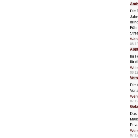
Anti
Die 
Jahr
drin
Führ
Stre
Weit
08.1
AppK
Im F
für 
Weit
08.1
Vers
Die 
Vor 
Weit
07.1
Gefä
Das 
Mail
Priv
Weit
07.1