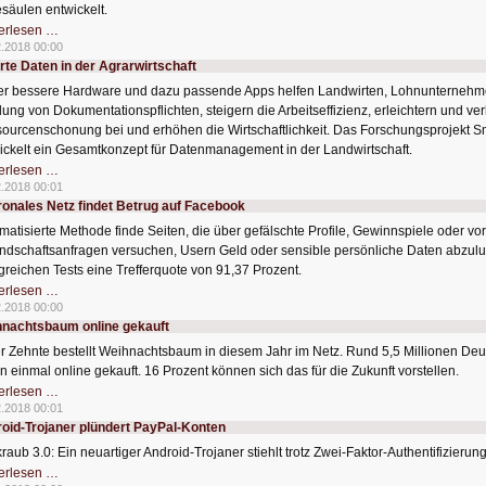
säulen entwickelt.
Cyber-
erlesen …
Schutz
2.2018 00:00
für
te Daten in der Agrarwirtschaft
Stromtankstellen
r bessere Hardware und dazu passende Apps helfen Landwirten, Lohnunternehme
llung von Dokumentationspflichten, steigern die Arbeitseffizienz, erleichtern und 
ourcenschonung bei und erhöhen die Wirtschaftlichkeit. Das Forschungsprojekt 
ickelt ein Gesamtkonzept für Datenmanagement in der Landwirtschaft.
Smarte
erlesen …
Daten
2.2018 00:01
in
onales Netz findet Betrug auf Facebook
der
Agrarwirtschaft
matisierte Methode finde Seiten, die über gefälschte Profile, Gewinnspiele oder vo
ndschaftsanfragen versuchen, Usern Geld oder sensible persönliche Daten abzuluch
lgreichen Tests eine Trefferquote von 91,37 Prozent.
Neuronales
erlesen …
Netz
2.2018 00:00
findet
nachtsbaum online gekauft
Betrug
auf
r Zehnte bestellt Weihnachtsbaum in diesem Jahr im Netz. Rund 5,5 Millionen D
Facebook
n einmal online gekauft. 16 Prozent können sich das für die Zukunft vorstellen.
Weihnachtsbaum
erlesen …
online
2.2018 00:01
gekauft
oid-Trojaner plündert PayPal-Konten
raub 3.0: Ein neuartiger Android-Trojaner stiehlt trotz Zwei-Faktor-Authentifizieru
Android-
erlesen …
Trojaner