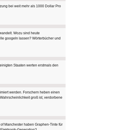
zung bei weit mehr als 1000 Dollar Pro
ewandelt. Wozu sind heute
lle googeln lassen? Wörterbücher und
einigten Staaten werten erstmals den
nimiert werden. Forschern heben einen
 Wahrscheinlichkeit groß ist, verdorbene
ty of Manchester haben Graphen-Tinte für
e Elektronik-Generation?