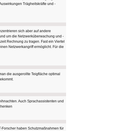
 Auswirkungen Trägheitskräfte und -
zentrieren sich aber auf andere
und um die Netzwerküberwachung und -
zeit Rechnung zu tragen. Fast ein Viertel
inen Netzwerkangriff ermöglicht. Für die
an die ausgerollte Teigfläche optimal
 bekommt.
Weihnachten. Auch Sprachassistenten und
schenken
SIT-Forscher haben Schutzmaßnahmen für