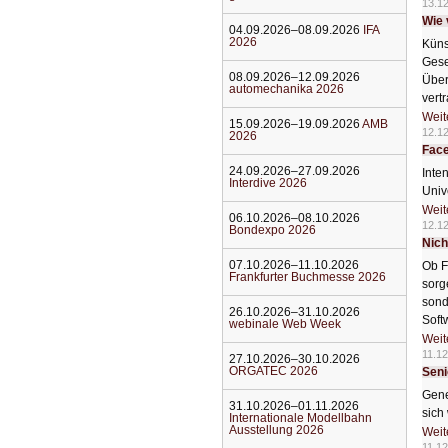
13.1
Wie 
04.09.2026–08.09.2026
IFA
2026
Küns
Gese
08.09.2026–12.09.2026
Über
automechanika 2026
vert
Weit
15.09.2026–19.09.2026
AMB
12.1
2026
Face
24.09.2026–27.09.2026
Inte
Interdive 2026
Univ
Weit
06.10.2026–08.10.2026
12.1
Bondexpo 2026
Nich
07.10.2026–11.10.2026
Ob F
Frankfurter Buchmesse 2026
sorg
sond
26.10.2026–31.10.2026
Soft
webinale Web Week
Weit
11.12
27.10.2026–30.10.2026
ORGATEC 2026
Seni
Gene
31.10.2026–01.11.2026
sich
Internationale Modellbahn
Ausstellung 2026
Weit
11.12