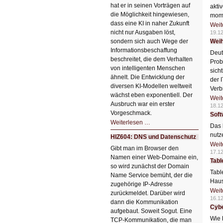
hat er in seinen Vorträgen auf
akti
die Möglichkeit hingewiesen,
mome
dass eine KI in naher Zukunft
Weit
nicht nur Ausgaben löst,
19.1
sondern sich auch Wege der
Weih
Informationsbeschaffung
Deut
beschreitet, die dem Verhalten
Prob
von intelligenten Menschen
sich
ähnelt. Die Entwicklung der
der 
diversen KI-Modellen weltweit
Verb
wächst eben exponentiell. Der
Weit
Ausbruch war ein erster
18.1
Vorgeschmack.
Soft
HIZ605:
Weiterlesen …
Das 
Der
Ausbruch
nutz
HIZ604: DNS und Datenschutz
der
Weit
KI
Gibt man im Browser den
17.1
Namen einer Web-Domaine ein,
Tabl
so wird zunächst der Domain
Tabl
Name Service bemüht, der die
Haus
zugehörige IP-Adresse
Weit
zurückmeldet. Darüber wird
16.1
dann die Kommunikation
Cybe
aufgebaut. Soweit Sogut. Eine
Wie 
TCP-Kommunikation, die man