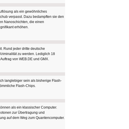
Auflösung als ein gewöhnliches
schub verpasst. Dazu bedampften sie den
len Nanoschichten, die einen
ignifikant erhöhen.
t. Rund jeder dritte deutsche
Kriminalität zu werden. Lediglich 18
 im Auftrag von WEB.DE und GMX.
 langlebiger sein als bisherige Flash-
rkömmliche Flash-Chips.
önnen als ein klassischer Computer.
Photonen zur Übertragung und
cklung auf dem Weg zum Quantencomputer.