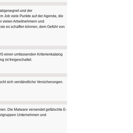
r abgesegnet und der
m Job viele Punkte auf der Agenda, die
ei vielen Arbeitnehmern und
ie sie es schaffen können, dem Gefühl von
US einen umfassenden Kriterienkatalog
 ist freigeschaltet.
scht sich verständliche Versicherungen.
en. Die Malware versendet gefälschte E-
Zielgruppen Unternehmen und