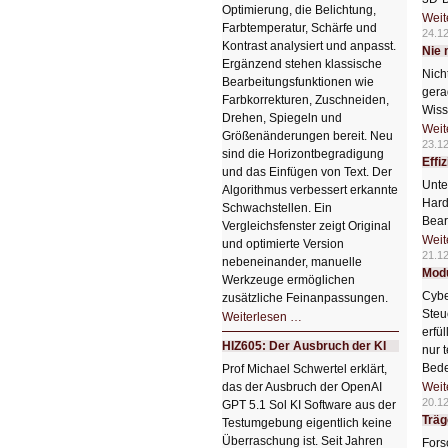
Optimierung, die Belichtung,
Weit
Farbtemperatur, Schärfe und
24.1
Kontrast analysiert und anpasst.
Nie
Ergänzend stehen klassische
Nich
Bearbeitungsfunktionen wie
gera
Farbkorrekturen, Zuschneiden,
Wiss
Drehen, Spiegeln und
Weit
Größenänderungen bereit. Neu
23.1
sind die Horizontbegradigung
Effi
und das Einfügen von Text. Der
Unte
Algorithmus verbessert erkannte
Hard
Schwachstellen. Ein
Bear
Vergleichsfenster zeigt Original
Weit
und optimierte Version
21.1
nebeneinander, manuelle
Modu
Werkzeuge ermöglichen
Cybe
zusätzliche Feinanpassungen.
Steu
HIZ606:
Weiterlesen …
Bildverschönerung
erfü
mit
HIZ605: Der Ausbruch der KI
nur 
einem
Klick
Bede
Prof Michael Schwertel erklärt,
HIZ606:
das der Ausbruch der OpenAI
Weit
Bildverschönerung
mit
20.1
GPT 5.1 Sol KI Software aus der
einem
Träg
Testumgebung eigentlich keine
Klick
Überraschung ist. Seit Jahren
Fors