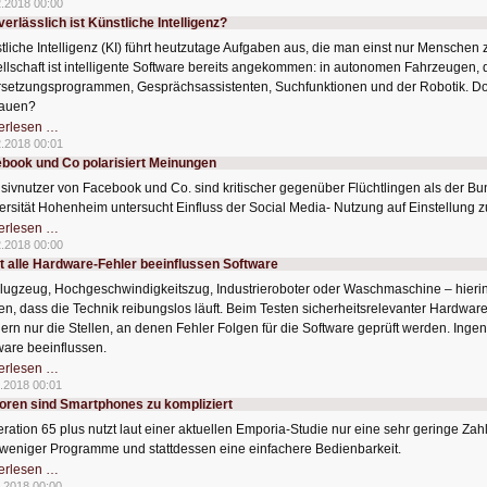
2.2018 00:00
plündert
verlässlich ist Künstliche Intelligenz?
PayPal-
Konten
tliche Intelligenz (KI) führt heutzutage Aufgaben aus, die man einst nur Menschen z
llschaft ist intelligente Software bereits angekommen: in autonomen Fahrzeugen, 
setzungsprogrammen, Gesprächsassistenten, Suchfunktionen und der Robotik. Doc
rauen?
Wie
erlesen …
verlässlich
2.2018 00:01
ist
book und Co polarisiert Meinungen
Künstliche
Intelligenz?
nsivnutzer von Facebook und Co. sind kritischer gegenüber Flüchtlingen als der Bu
ersität Hohenheim untersucht Einfluss der Social Media- Nutzung auf Einstellung z
Facebook
erlesen …
und
2.2018 00:00
Co
t alle Hardware-Fehler beeinflussen Software
polarisiert
Meinungen
lugzeug, Hochgeschwindigkeitszug, Industrieroboter oder Waschmaschine – hierin 
en, dass die Technik reibungslos läuft. Beim Testen sicherheitsrelevanter Hardwa
ern nur die Stellen, an denen Fehler Folgen für die Software geprüft werden. Ingeni
ware beeinflussen.
Nicht
erlesen …
alle
.2018 00:01
Hardware-
oren sind Smartphones zu kompliziert
Fehler
beeinflussen
ration 65 plus nutzt laut einer aktuellen Emporia-Studie nur eine sehr geringe Z
Software
 weniger Programme und stattdessen eine einfachere Bedienbarkeit.
Senioren
erlesen …
sind
.2018 00:00