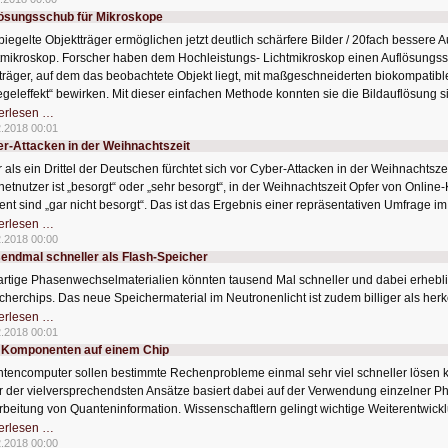
Smartphones
ösungsschub für Mikroskope
zu
kompliziert
piegelte Objektträger ermöglichen jetzt deutlich schärfere Bilder / 20fach bessere 
tmikroskop. Forscher haben dem Hochleistungs- Lichtmikroskop einen Auflösungs
träger, auf dem das beobachtete Objekt liegt, mit maßgeschneiderten biokompatib
egeleffekt“ bewirken. Mit dieser einfachen Methode konnten sie die Bildauflösung s
Auflösungsschub
erlesen …
für
2.2018 00:01
Mikroskope
r-Attacken in der Weihnachtszeit
 als ein Drittel der Deutschen fürchtet sich vor Cyber-Attacken in der Weihnachtszei
rnetnutzer ist „besorgt“ oder „sehr besorgt“, in der Weihnachtszeit Opfer von Online-
ent sind „gar nicht besorgt“. Das ist das Ergebnis einer repräsentativen Umfrage
Cyber-
erlesen …
Attacken
2.2018 00:00
in
endmal schneller als Flash-Speicher
der
Weihnachtszeit
rtige Phasenwechselmaterialien könnten tausend Mal schneller und dabei erheblich
cherchips. Das neue Speichermaterial im Neutronenlicht ist zudem billiger als he
Tausendmal
erlesen …
schneller
2.2018 00:01
als
 Komponenten auf einem Chip
Flash-
Speicher
tencomputer sollen bestimmte Rechenprobleme einmal sehr viel schneller lösen k
r der vielversprechendsten Ansätze basiert dabei auf der Verwendung einzelner 
rbeitung von Quanteninformation. Wissenschaftlern gelingt wichtige Weiterentwi
Drei
erlesen …
Komponenten
2.2018 00:00