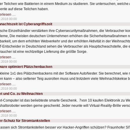
ver Teilchen wie Bakterien in einem Medium zu studieren. Sie untersuchen, welche
nte auf diese Teilchen haben.
Träge
erlesen …
Miniroboter
2.2018 00:00
fliegen
nachtszeit ist Cyberangriffszeit
aus
der
sche Einzelhändler verstärken ihre Cybersecuritymaßnahmen, die Verbraucher kon
Kurve
leme, Die meisten deutschen Unternehmen erhöhen die Sicherheitsmaßnahmen r
tbarkeit, um dem erhöhten Webverkehr und der erhöhten Aktivität in der Weihnachts
IT-Entscheider in Deutschland sehen die Verbraucher als Hauptschwachstelle, die e
raucher ist eine rechtzeitige Lieferung die größte Sorge.
Weihnachtszeit
erlesen …
ist
2.2018 00:00
Cyberangriffszeit
ware optimiert Plätzchenbacken
kleine 1x1 des Plätzchenbackens mit der Software AutoNester. Sie berechnet, wie m
en kann – also seltener Teig ausrollen muss und trotzdem viele Weihnachtskekse
Software
erlesen …
optimiert
2.2018 00:00
Plätzchenbacken
et und Co. zu Weihnachten
et-Computer ist das beliebteste smarte Geschenk. 7von 10 kaufen Elektronik zu 
haltsroboter werden gerne geschenkt. Jeder neunte will Virtual-Reality-Brille ver
Tablet
erlesen …
und
2.2018 00:00
Co.
r-Schutz für Stromtankstellen
zu
Weihnachten
lassen sich Stromtankstellen besser vor Hacker-Angriffen schützen? Fraunhofer 