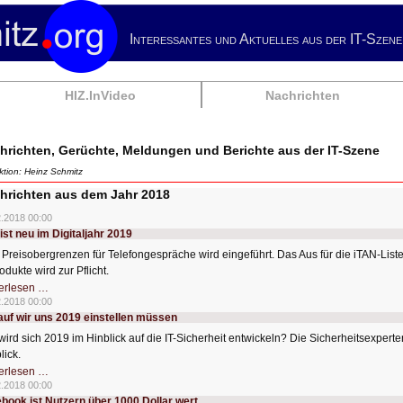
Interessantes und Aktuelles aus der IT-Szene
HIZ.InVideo
Nachrichten
hrichten, Gerüchte, Meldungen und Berichte aus der IT-Szene
tion: Heinz Schmitz
hrichten aus dem Jahr 2018
2.2018 00:00
ist neu im Digitaljahr 2019
 Preisobergrenzen für Telefongespräche wird eingeführt. Das Aus für die iTAN-Liste 
odukte wird zur Pflicht.
Das
erlesen …
ist
2.2018 00:00
neu
uf wir uns 2019 einstellen müssen
im
Digitaljahr
wird sich 2019 im Hinblick auf die IT-Sicherheit entwickeln? Die Sicherheitsexpert
2019
lick.
Worauf
erlesen …
wir
2.2018 00:00
uns
book ist Nutzern über 1000 Dollar wert