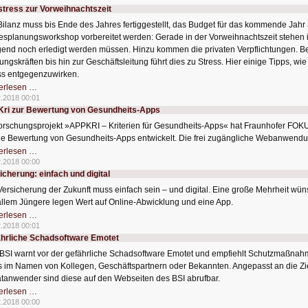
auf
stress zur Vorweihnachtszeit
einem
Chip
Bilanz muss bis Ende des Jahres fertiggestellt, das Budget für das kommende Jah
esplanungsworkshop vorbereitet werden: Gerade in der Vorweihnachtszeit stehen i
gend noch erledigt werden müssen. Hinzu kommen die privaten Verpflichtungen. B
ungskräften bis hin zur Geschäftsleitung führt dies zu Stress. Hier einige Tipps, w
ss entgegenzuwirken.
Antistress
erlesen …
zur
2.2018 00:01
Vorweihnachtszeit
ri zur Bewertung von Gesundheits-Apps
orschungsprojekt »APPKRI – Kriterien für Gesundheits-Apps« hat Fraunhofer FOK
die Bewertung von Gesundheits-Apps entwickelt. Die frei zugängliche Webanwendung
AppKri
erlesen …
zur
2.2018 00:00
Bewertung
icherung: einfach und digital
von
Gesundheits-
Versicherung der Zukunft muss einfach sein – und digital. Eine große Mehrheit wün
Apps
allem Jüngere legen Wert auf Online-Abwicklung und eine App.
Versicherung:
erlesen …
einfach
2.2018 00:01
und
hrliche Schadsoftware Emotet
digital
BSI warnt vor der gefährliche Schadsoftware Emotet und empfiehlt Schutzmaßnahm
s im Namen von Kollegen, Geschäftspartnern oder Bekannten. Angepasst an die 
atanwender sind diese auf den Webseiten des BSI abrufbar.
Gefährliche
erlesen …
Schadsoftware
2.2018 00:00
Emotet