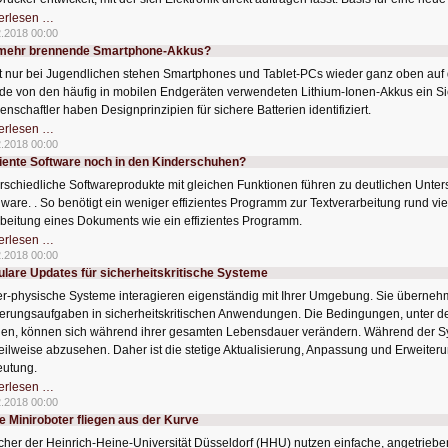
Elektronik
erlesen …
mit
2.2018 00:00
Graphen
 mehr brennende Smartphone-Akkus?
drucken
t nur bei Jugendlichen stehen Smartphones und Tablet-PCs wieder ganz oben auf
de von den häufig in mobilen Endgeräten verwendeten Lithium-Ionen-Akkus ein Si
enschaftler haben Designprinzipien für sichere Batterien identifiziert.
Nie
erlesen …
mehr
2.2018 00:00
brennende
ziente Software noch in den Kinderschuhen?
Smartphone-
Akkus?
rschiedliche Softwareprodukte mit gleichen Funktionen führen zu deutlichen Unte
ware. . So benötigt ein weniger effizientes Programm zur Textverarbeitung rund vier
beitung eines Dokuments wie ein effizientes Programm.
Effiziente
erlesen …
Software
2.2018 00:00
noch
lare Updates für sicherheitskritische Systeme
in
den
r-physische Systeme interagieren eigenständig mit Ihrer Umgebung. Sie überneh
Kinderschuhen?
erungsaufgaben in sicherheitskritischen Anwendungen. Die Bedingungen, unter d
llen, können sich während ihrer gesamten Lebensdauer verändern. Während der 
teilweise abzusehen. Daher ist die stetige Aktualisierung, Anpassung und Erweiter
utung.
Modulare
erlesen …
Updates
2.2018 00:00
für
e Miniroboter fliegen aus der Kurve
sicherheitskritische
Systeme
cher der Heinrich-Heine-Universität Düsseldorf (HHU) nutzen einfache, angetrieb