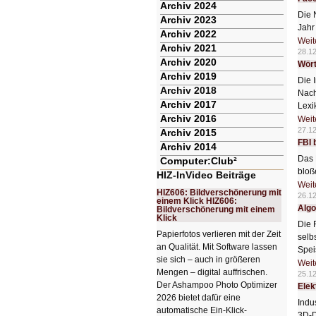
Archiv 2024
Die 
Archiv 2023
Jahr
Archiv 2022
Weit
Archiv 2021
28.1
Archiv 2020
Wört
Archiv 2019
Die 
Archiv 2018
Nach
Archiv 2017
Lexi
Archiv 2016
Weit
27.1
Archiv 2015
FBI 
Archiv 2014
Das 
Computer:Club²
bloß
HIZ-InVideo Beiträge
Weit
HIZ606: Bildverschönerung mit
26.1
einem Klick HIZ606:
Algo
Bildverschönerung mit einem
Klick
Die 
Papierfotos verlieren mit der Zeit
selb
an Qualität. Mit Software lassen
Spei
sie sich – auch in größeren
Weit
Mengen – digital auffrischen.
25.1
Der Ashampoo Photo Optimizer
Elek
2026 bietet dafür eine
Indu
automatische Ein-Klick-
3D-D