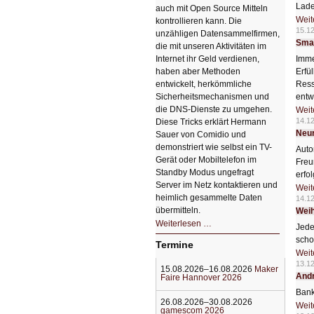
Lade
auch mit Open Source Mitteln
Weit
kontrollieren kann. Die
15.1
unzähligen Datensammelfirmen,
Smar
die mit unseren Aktivitäten im
Internet ihr Geld verdienen,
Imme
haben aber Methoden
Erfü
entwickelt, herkömmliche
Ress
Sicherheitsmechanismen und
entw
die DNS-Dienste zu umgehen.
Weit
14.1
Diese Tricks erklärt Hermann
Neur
Sauer von Comidio und
demonstriert wie selbst ein TV-
Auto
Gerät oder Mobiltelefon im
Freu
Standby Modus ungefragt
erfo
Server im Netz kontaktieren und
Weit
heimlich gesammelte Daten
14.1
übermitteln.
Weih
HIZ604:
Weiterlesen …
Jede
DNS
und
scho
Termine
Datenschutz
Weit
13.1
15.08.2026–16.08.2026
Maker
Andr
Faire Hannover 2026
Bank
26.08.2026–30.08.2026
Weit
gamescom 2026