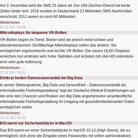
Am 3. Dezember wird die SMS 25 Jahre alt. Der 160-Zeichen-Dienst hat beste
Zeiten hinter sich. 2016 wurden in Deutschland 13 Milliarden SMS-Nachrichten
verschickt, 2012 waren es noch 60 Milliarden.
SMS
Weiterlesen …
hat
02.12.2017 00:00
die
Mikrodisplays für bequeme VR-Brillen
besten
Zeiten
VR-Brillen liegen im Trend. Bisher sind sie jedoch meist schwer und
hinter
sich
überdimensioniert. Großflächige Mikrodisplays sollen das ändern: Sie
ermöglichen ergonomische und leichte VR-Brillen. Die neuen OLED-Displays
erreichen nun erstmals sehr hohe Taktraten und erzielen mit »full-HD extended«
eine sehr gute Auflösung.
Mikrodisplays
Weiterlesen …
für
01.12.2017 00:01
bequeme
Ethikrat fordert Datensouveränität bei Big Data
VR-
Brillen
In seiner Stellungnahme „Big Data und Gesundheit – Datensouveränität als
informationelle Freiheitsgestaltung“ legt der Deutsche Ethikrat Empfehlungen vor,
die eine den Chancen und Risiken von Big Data angemessene verantwortliche
informationelle Freiheitsgestaltung im Umgang mit gesundheitsrelevanten Daten
ermöglichen sollen.
Ethikrat
Weiterlesen …
fordert
01.12.2017 00:00
Datensouveränität
BSI warnt vor Sicherheitslücke in MacOS
bei
Big
Das BSI warnt vor einer Sicherheitslücke in macOS 10.13 (High Sierra), die es
Data
ermöglicht, sich ohne die Eingabe eines Passwortes mit vollen administrativen