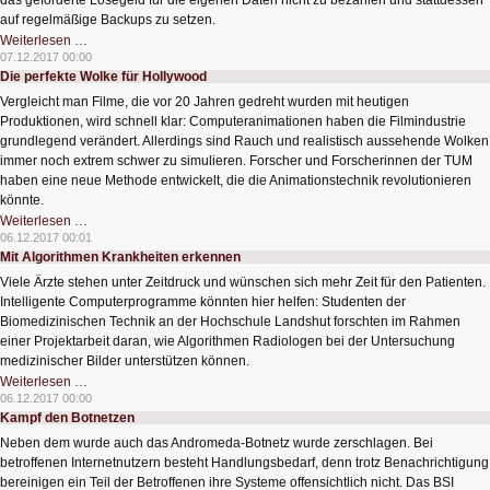
das geforderte Lösegeld für die eigenen Daten nicht zu bezahlen und stattdessen
auf regelmäßige Backups zu setzen.
Ransomware
Weiterlesen …
-
07.12.2017 00:00
die
Die perfekte Wolke für Hollywood
bekannte
unbekannte
Vergleicht man Filme, die vor 20 Jahren gedreht wurden mit heutigen
Gefahr
Produktionen, wird schnell klar: Computeranimationen haben die Filmindustrie
grundlegend verändert. Allerdings sind Rauch und realistisch aussehende Wolken
immer noch extrem schwer zu simulieren. Forscher und Forscherinnen der TUM
haben eine neue Methode entwickelt, die die Animationstechnik revolutionieren
könnte.
Die
Weiterlesen …
perfekte
06.12.2017 00:01
Wolke
Mit Algorithmen Krankheiten erkennen
für
Hollywood
Viele Ärzte stehen unter Zeitdruck und wünschen sich mehr Zeit für den Patienten.
Intelligente Computerprogramme könnten hier helfen: Studenten der
Biomedizinischen Technik an der Hochschule Landshut forschten im Rahmen
einer Projektarbeit daran, wie Algorithmen Radiologen bei der Untersuchung
medizinischer Bilder unterstützen können.
Mit
Weiterlesen …
Algorithmen
06.12.2017 00:00
Krankheiten
Kampf den Botnetzen
erkennen
Neben dem wurde auch das Andromeda-Botnetz wurde zerschlagen. Bei
betroffenen Internetnutzern besteht Handlungsbedarf, denn trotz Benachrichtigung
bereinigen ein Teil der Betroffenen ihre Systeme offensichtlich nicht. Das BSI