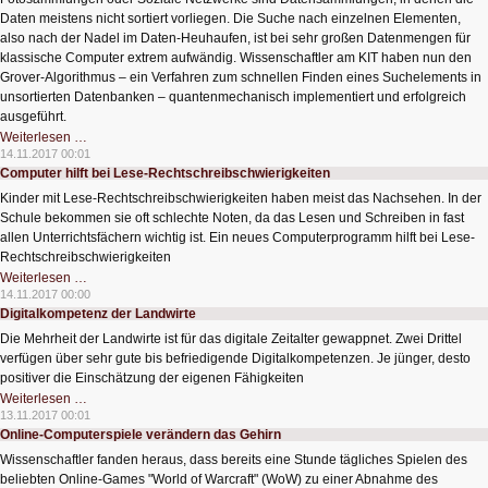
Daten meistens nicht sortiert vorliegen. Die Suche nach einzelnen Elementen,
also nach der Nadel im Daten-Heuhaufen, ist bei sehr großen Datenmengen für
klassische Computer extrem aufwändig. Wissenschaftler am KIT haben nun den
Grover-Algorithmus – ein Verfahren zum schnellen Finden eines Suchelements in
unsortierten Datenbanken – quantenmechanisch implementiert und erfolgreich
ausgeführt.
Quantenrechnen
Weiterlesen …
ermöglicht
14.11.2017 00:01
schnelle
Computer hilft bei Lese-Rechtschreibschwierigkeiten
Datenbanksuche
Kinder mit Lese-Rechtschreibschwierigkeiten haben meist das Nachsehen. In der
Schule bekommen sie oft schlechte Noten, da das Lesen und Schreiben in fast
allen Unterrichtsfächern wichtig ist. Ein neues Computerprogramm hilft bei Lese-
Rechtschreibschwierigkeiten
Computer
Weiterlesen …
hilft
14.11.2017 00:00
bei
Digitalkompetenz der Landwirte
Lese-
Rechtschreibschwierigkeiten
Die Mehrheit der Landwirte ist für das digitale Zeitalter gewappnet. Zwei Drittel
verfügen über sehr gute bis befriedigende Digitalkompetenzen. Je jünger, desto
positiver die Einschätzung der eigenen Fähigkeiten
Digitalkompetenz
Weiterlesen …
der
13.11.2017 00:01
Landwirte
Online-Computerspiele verändern das Gehirn
Wissenschaftler fanden heraus, dass bereits eine Stunde tägliches Spielen des
beliebten Online-Games "World of Warcraft" (WoW) zu einer Abnahme des