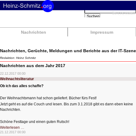
Suchbegriffe
Interessant
Suchen
Nachrichten
Impressum
Nachrichten, Gerüchte, Meldungen und Berichte aus der IT-Szene
Redaktion: Heinz Schmitz
Nachrichten aus dem Jahr 2017
22.12.2017 00:00
Weihnachtsliteratur
Ob ich das alles schaffe?
Der Weihnachtsmann hat schon geliefert. Bücher fürs Fest!
Jetzt geht es auf die Couch und lesen. Bis zum 3.1.2018 gibt es dann eben keine
Nachrichten.
Schöne Festtage und einen guten Rutsch!
Weihnachtsliteratur
Weiterlesen …
21.12.2017 00:00