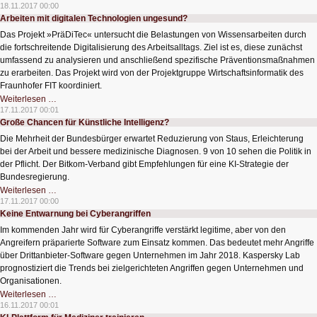
Technologien
18.11.2017 00:00
gegen
Arbeiten mit digitalen Technologien ungesund?
CO2-
Emissionen
Das Projekt »PräDiTec« untersucht die Belastungen von Wissensarbeiten durch
die fortschreitende Digitalisierung des Arbeitsalltags. Ziel ist es, diese zunächst
umfassend zu analysieren und anschließend spezifische Präventionsmaßnahmen
zu erarbeiten. Das Projekt wird von der Projektgruppe Wirtschaftsinformatik des
Fraunhofer FIT koordiniert.
Arbeiten
Weiterlesen …
mit
17.11.2017 00:01
digitalen
Große Chancen für Künstliche Intelligenz?
Technologien
ungesund?
Die Mehrheit der Bundesbürger erwartet Reduzierung von Staus, Erleichterung
bei der Arbeit und bessere medizinische Diagnosen. 9 von 10 sehen die Politik in
der Pflicht. Der Bitkom-Verband gibt Empfehlungen für eine KI-Strategie der
Bundesregierung.
Große
Weiterlesen …
Chancen
17.11.2017 00:00
für
Keine Entwarnung bei Cyberangriffen
Künstliche
Intelligenz?
Im kommenden Jahr wird für Cyberangriffe verstärkt legitime, aber von den
Angreifern präparierte Software zum Einsatz kommen. Das bedeutet mehr Angriffe
über Drittanbieter-Software gegen Unternehmen im Jahr 2018. Kaspersky Lab
prognostiziert die Trends bei zielgerichteten Angriffen gegen Unternehmen und
Organisationen.
Keine
Weiterlesen …
Entwarnung
16.11.2017 00:01
bei