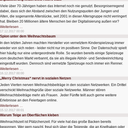
Masse
der
Viele über 70-Jährigen haben das Internet noch nie genutzt. Besorgniserregend
digitalen
Möglichkeiten
dabei, dass sich der Abstand zwischen den Nutzungsquoten der Jungen und
Alten, die sogenannte Alterslücke, seit 2001 in dieser Altersgruppe nicht verringert
hat. Bleiben 20 Millionen ältere Menschen bei der Digitalisierung außen vor?
Digitalisierung
Weiterlesen …
findet
17.12.2017 00:00
ohne
Spion unter dem Weihnachtsbaum
Ältere
statt
In den letzten Jahren machten Hersteller von vernetztem Kinderspielzeug immer
wieder von sich reden - leider nicht nur im positiven Sinne. Der Datenschutz spielt
hier häufig nur eine untergeordnete Rolle. So wurden bereits einige Spielzeuge
vom deutschen Markt verbannt, da sie als illegale Abhör- und Sendeeinrichtung
eingestuft wurden. Dennoch sind vernetzte Spielzeuge noch immer ein Renner.
Spion
Weiterlesen …
unter
16.12.2017 00:00
dem
„Merry Christmas“ nervt in sozialen Netzen
Weihnachtsbaum
Jeden Vierten nerven Weihnachtsbeiträge in den sozialen Netzwerken. Ein Drittel
verschickt Weihnachtsgrüße über soziale Netzwerke. Männer stören
Weihnachtsbeiträge mehr als Frauen. Jeder Fünfte teilt auch gerne weitere
Erlebnisse an den Feiertagen online.
„Merry
Weiterlesen …
Christmas“
15.12.2017 00:01
nervt
Warum Teige an Oberflächen kleben
in
sozialen
Weihnachtszeit ist Plätzchenzeit. Für viele hat das große Backen bereits
Netzen
begonnen. Wer gern nascht, freut sich über die Teigreste, die an Knethaken oder