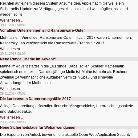
Rechten auf einem diesem System anzumelden. Apple hat mittlerweile ein
Sicherheits-Update zur Verfügung gestellt, das so bald wie möglich installiert
werden sollte.
BSI
Weiterlesen …
warnt
30.11.2017 00:01
vor
Vor allem Unternehmen sind Ransomware-Opfer
Sicherheitslücke
in
Mehr als ein Viertel der Ransomware-Opfer im Jahr 2017 waren Unternehmen.
MacOS
Kaspersky Lab veröffentlicht die Ransomware-Trends für 2017.
Vor
Weiterlesen …
allem
30.11.2017 00:00
Unternehmen
Neue Runde „Mathe im Advent“
sind
Ransomware-
Mathe im Advent startet in die 10.Runde. Dabei sollen Schüler Mathematik
Opfer
spielerisch entdecken. Das diesjährige Motto ist: Mathe ist mehr als Rechnen.
Zweimal 24 weihnachtliche Aufgaben vermitteln Spaß und sinnvolle
Anwendungen der Mathematik.
Neue
Weiterlesen …
Runde
29.11.2017 00:01
„Mathe
Die kuriosesten Datenrettungsfälle 2017
im
Advent“
Attingo Datenrettung präsentiert tierische Missgeschicke, Überraschungspakete
und Sabotageakte.
Die
Weiterlesen …
kuriosesten
29.11.2017 00:00
Datenrettungsfälle
Neue Sicherheitslage für Webanwendungen
2017
Die Experten von Airlock bewerten die aktuelle Open Web Application Security