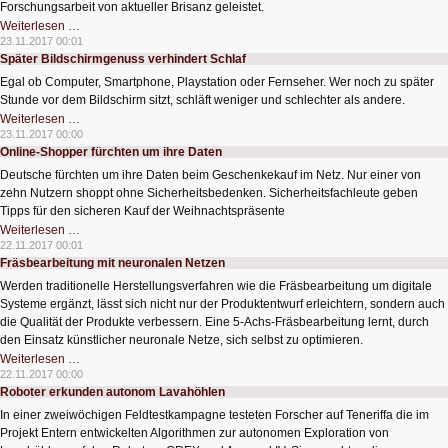
Forschungsarbeit von aktueller Brisanz geleistet.
Digital
Weiterlesen …
Nudging
23.11.2017 00:01
–
Später Bildschirmgenuss verhindert Schlaf
Beeinflussung
zum
Egal ob Computer, Smartphone, Playstation oder Fernseher. Wer noch zu später
Guten
Stunde vor dem Bildschirm sitzt, schläft weniger und schlechter als andere.
Später
Weiterlesen …
Bildschirmgenuss
23.11.2017 00:00
verhindert
Online-Shopper fürchten um ihre Daten
Schlaf
Deutsche fürchten um ihre Daten beim Geschenkekauf im Netz. Nur einer von
zehn Nutzern shoppt ohne Sicherheitsbedenken. Sicherheitsfachleute geben
Tipps für den sicheren Kauf der Weihnachtspräsente
Online-
Weiterlesen …
Shopper
22.11.2017 00:01
fürchten
Fräsbearbeitung mit neuronalen Netzen
um
ihre
Werden traditionelle Herstellungsverfahren wie die Fräsbearbeitung um digitale
Daten
Systeme ergänzt, lässt sich nicht nur der Produktentwurf erleichtern, sondern auch
die Qualität der Produkte verbessern. Eine 5-Achs-Fräsbearbeitung lernt, durch
den Einsatz künstlicher neuronale Netze, sich selbst zu optimieren.
Fräsbearbeitung
Weiterlesen …
mit
22.11.2017 00:00
neuronalen
Roboter erkunden autonom Lavahöhlen
Netzen
In einer zweiwöchigen Feldtestkampagne testeten Forscher auf Teneriffa die im
Projekt Entern entwickelten Algorithmen zur autonomen Exploration von