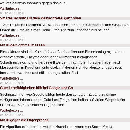
weitet Schutzmaßnahmen gegen das aus.
Kampf
Weiterlesen …
den
05.12.2017 00:01
Botnetzen
Smarte Technik auf dem Wunschzettel ganz oben
7 von 10 kaufen Elektronik zu Weihnachten. Tablets, Smartphones und Wearables
führen die Liste an. Smart-Home-Produkte zum Fest ebenfalls beliebt
Smarte
Weiterlesen …
Technik
05.12.2017 00:00
auf
Mit Kugeln optimal messen
dem
Wunschzettel
Bioreaktoren sind die Kochtöpfe der Biochemiker und Biotechnologen, in denen
ganz
oben
Arzneiwirkstoffe, Enzyme oder Fadenwürmer zur biologischen
Schädlingsbekämpfung hergestellt werden. Fraunhofer Forscher haben jetzt
Messsonden in Kugelform entwickelt, mit denen sich der Herstellungsprozess
besser überwachen und effizienter gestalten lässt.
Mit
Weiterlesen …
Kugeln
04.12.2017 00:01
optimal
Gute Lesefähigkeiten hilft bei Google und Co.
messen
Suchmaschinen wie Google bilden heute den zentralen Zugang zu online
verfügbaren Informationen. Gute Lesefähigkeiten helfen auf vielen Wegen beim
Filtern von Suchmaschinen-Ergebnissen
Gute
Weiterlesen …
Lesefähigkeiten
04.12.2017 00:00
hilft
Mit KI gegen die Lügenpresse
bei
Google
Ein Algorithmus berechnet, welche Nachrichten wann von Social Media
und