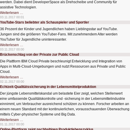
werden. Dabei dient DeveloperSpace als Drehscheibe und Community für
assistive Technologien.
Online-
Weiterlesen …
Plattform
03.11.2017 00:01
für
YouTube-Stars beliebter als Schauspieler und Sportler
Barrierefreiheit
gestartet
36 Prozent der Kinder und Jugendlichen haben Lieblingsstar auf YouTube.
Jungen sind die größeren YouTuber-Fans. Mit zunehmendem Alter werden
YouTuber für Jugendliche uninteressanter.
YouTube-
Weiterlesen …
Stars
03.11.2017 00:00
beliebter
Brückenschlag von der Private zur Public Cloud
als
Schauspieler
Die Plattform IBM Cloud Private beschleunigt Entwicklung und Integration von
und
Sportler
Apps in Multi-Cloud-Umgebungen und nutzt Ressourcen aus Private und Public
Cloud.
Brückenschlag
Weiterlesen …
von
02.11.2017 00:00
der
Echtzeit-Qualitätssicherung in der Lebensmittelproduktion
Private
zur
Der jüngste Lebensmittelskandal um belastete Eier zeigt, welchen Stellenwert
Public
Cloud
eine umfassende Qualitätskontrolle und -sicherung in der Lebensmittelindustrie
einnimmt, um Verbraucher ausreichend schützen zu können. Forscher arbeiten an
einem neuen Standard mit der kontinuierlichen, vorausschauenden Überwachung
mittels Cyber-physischer Systeme und Big Data.
Echtzeit-
Weiterlesen …
Qualitätssicherung
01.11.2017 00:00
in
Online-Plattform zeigt nachhaltigen Produktlebenszyklus