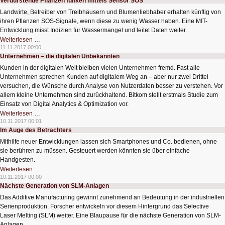
Verdurstende Pflanzen funken mittels Sensor SOS
Landwirte, Betreiber von Treibhäusern und Blumenliebhaber erhalten künftig von
ihren Pflanzen SOS-Signale, wenn diese zu wenig Wasser haben. Eine MIT-
Entwicklung misst Indizien für Wassermangel und leitet Daten weiter.
Verdurstende
Weiterlesen …
Pflanzen
11.11.2017 00:00
funken
Unternehmen – die digitalen Unbekannten
mittels
Sensor
Kunden in der digitalen Welt bleiben vielen Unternehmen fremd. Fast alle
SOS
Unternehmen sprechen Kunden auf digitalem Weg an – aber nur zwei Drittel
versuchen, die Wünsche durch Analyse von Nutzerdaten besser zu verstehen. Vor
allem kleine Unternehmen sind zurückhaltend. Bitkom stellt erstmals Studie zum
Einsatz von Digital Analytics & Optimization vor.
Unternehmen
Weiterlesen …
–
10.11.2017 00:01
die
Im Auge des Betrachters
digitalen
Unbekannten
Mithilfe neuer Entwicklungen lassen sich Smartphones und Co. bedienen, ohne
sie berühren zu müssen. Gesteuert werden könnten sie über einfache
Handgesten.
Im
Weiterlesen …
Auge
10.11.2017 00:00
des
Nächste Generation von SLM-Anlagen
Betrachters
Das Additive Manufacturing gewinnt zunehmend an Bedeutung in der industriellen
Serienproduktion. Forscher entwickeln vor diesem Hintergrund das Selective
Laser Melting (SLM) weiter. Eine Blaupause für die nächste Generation von SLM-
Anlagen