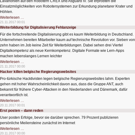
Lavahöhlen auf den Robotern CREX und Asguard IV. Sie erprobten die
Einsatzmöglichkeiten von Robotersystemen zur Erkundung planetarer Krater und
Höhlen.
Roboter
Weiterlesen …
erkunden
21.11.2017 00:01
autonom
Weiterbildung für Digitalisierung Fehlanzeige
Lavahöhlen
Für die fortschreitende Digitalisierung gibt es kaum Weiterbildung in Deutschland.
Unternehmen bereiten Mitarbeiter kaum auf technische Revolution vor. Sieben von
zehn haben im Job keine Zeit für Weiterbildungen. Dabei sehen drei Viertel
Digitalkompetenz als neue Kernkompetenz. Digitale Formate wie Lern-Apps
machen lebenslanges Lernen leichter
Weiterbildung
Weiterlesen …
für
21.11.2017 00:00
Digitalisierung
Hacker killen belgische Regierungswebsites
Fehlanzeige
Pro-türkische Hacktivisten legen belgische Regierungswebsites lahm. Experten
gehen mit hoher Wahrscheinlichkeit davon aus, dass die Gruppe ANT, auch
bekannt für frühere Cyber-Attacken in den Niederlanden und Dänemark, dafür
verantwortlich ist.
Hacker
Weiterlesen …
killen
20.11.2017 00:01
belgische
Erst posten – dann reden
Regierungswebsites
User posten Erfolge, bevor sie darüber sprechen. 79 Prozent publizieren
persönliche Meilensteine zunächst im Internet
Erst
Weiterlesen …
posten
20.11.2017 00:00