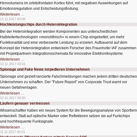
Hirnvolumens im orbitofrontalen Kortex führt, mit negativen Auswirkungen auf
Emotionsregulation und Entscheidungsfindung.
Online-
Weiterlesen …
Computerspiele
13.11.2017 00:00
verändern
Hochleistungschips durch Heterointegration
das
Gehirn
Bei der Heterointegration werden Komponenten aus unterschiedlichen
Halbleitertechnologien »monolithisch« in einem Chip eingebettet, um mehr
Funktionalität und eine verbesserte Leistung zu erzielen. Aufbauend auf dem
Konzept der Heterointegration entwickeln Forscher des Fraunhofer IAF zusammen
mit Projektpartnern Integrationsschemata für innovative Elektroniksysteme.
Hochleistungschips
Weiterlesen …
durch
12.11.2017 00:01
Heterointegration
Spionage und Fake News torpedieren Unternehmen
Spionage und gezielt lancierte Falschmeldungen machen jedem dritten deutschen
Unternehmen zu schaffen. Der "Future Report" von Corporate Trust warnt vor
neuen Gefahrenlagen.
Spionage
Weiterlesen …
und
12.11.2017 00:00
Fake
Läufern genauer vermessen
News
torpedieren
Wissenschaftler haben ein neues System für die Bewegungsanalyse von Sportlern
Unternehmen
entwickelt. Statt auf optische Marker oder Reflektoren setzen sie auf Funkchips
und hochfrequente Funksignale.
Läufern
Weiterlesen …
genauer
11.11.2017 00:01
vermessen