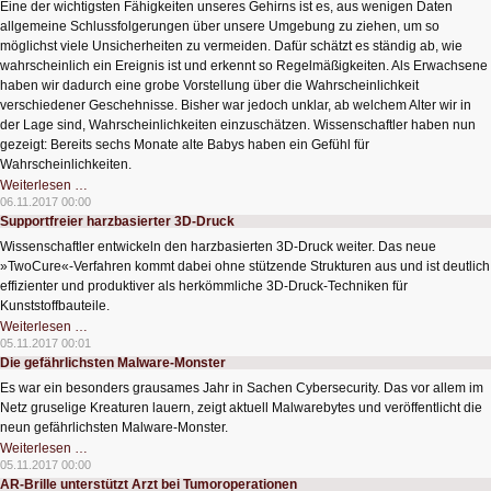
Eine der wichtigsten Fähigkeiten unseres Gehirns ist es, aus wenigen Daten
allgemeine Schlussfolgerungen über unsere Umgebung zu ziehen, um so
möglichst viele Unsicherheiten zu vermeiden. Dafür schätzt es ständig ab, wie
wahrscheinlich ein Ereignis ist und erkennt so Regelmäßigkeiten. Als Erwachsene
haben wir dadurch eine grobe Vorstellung über die Wahrscheinlichkeit
verschiedener Geschehnisse. Bisher war jedoch unklar, ab welchem Alter wir in
der Lage sind, Wahrscheinlichkeiten einzuschätzen. Wissenschaftler haben nun
gezeigt: Bereits sechs Monate alte Babys haben ein Gefühl für
Wahrscheinlichkeiten.
Wahrscheinlichkeitsrechnung
Weiterlesen …
-
06.11.2017 00:00
Schon
Supportfreier harzbasierter 3D-Druck
die
Kleinsten
Wissenschaftler entwickeln den harzbasierten 3D-Druck weiter. Das neue
beherrschen
sie
»TwoCure«-Verfahren kommt dabei ohne stützende Strukturen aus und ist deutlich
effizienter und produktiver als herkömmliche 3D-Druck-Techniken für
Kunststoffbauteile.
Supportfreier
Weiterlesen …
harzbasierter
05.11.2017 00:01
3D-
Die gefährlichsten Malware-Monster
Druck
Es war ein besonders grausames Jahr in Sachen Cybersecurity. Das vor allem im
Netz gruselige Kreaturen lauern, zeigt aktuell Malwarebytes und veröffentlicht die
neun gefährlichsten Malware-Monster.
Die
Weiterlesen …
gefährlichsten
05.11.2017 00:00
Malware-
AR-Brille unterstützt Arzt bei Tumoroperationen
Monster