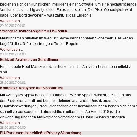
bedienen sich der Künstlichen Intelligenz einer Software, um eine hochauflösende
Version eines niedrig aufgelösten Fotos zu erstellen. Die Pixel-Genauigkeit wird
dabei über Bord geworfen – was zählt, ist das Ergebnis.
Aus
Weiterlesen …
klein
29.10.2017 00:01
mach
Strengere Twitter-Regeln für US-Politik
nicht
so
Meinungsmanipulation im Web ist "Sache der nationalen Sicherheit". Deswegen
pixel-
perfekt
begrüßt die US-Politik strengere Twitter-Regeln.
groß
Strengere
Weiterlesen …
Twitter-
29.10.2017 00:00
Regeln
Echtzeit-Analyse von Schädlingen
für
US-
Eine globale Heat-Map zeigt, dass herkömmliche Antiviren-Lösungen ineffektiv
Politik
sind.
Echtzeit-
Weiterlesen …
Analyse
28.10.2017 00:01
von
Komplexe Analysen auf Knopfdruck
Schädlingen
Mit »Analytics Apps« hat das Fraunhofer IPA eine App entwickelt, die Daten aus
der Produktion abruft und benutzerdefiniert analysiert. Umsatzprognosen,
Qualitätsbewertungen, Produktionszeiten oder Instandhaltungen lassen sich damit
schnell voraussagen und übersichtlich aufbereiten. Ab Ende 2018 ist die
Anwendung über den Marketplace verschiedener Cloud-Services erhältlich.
Komplexe
Weiterlesen …
Analysen
28.10.2017 00:00
auf
EU-Parlament beschließt ePrivacy-Verordnung
Knopfdruck