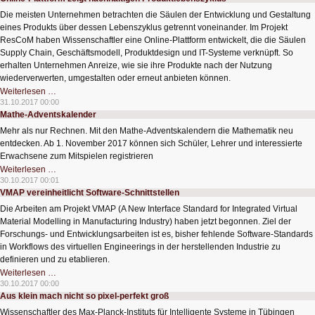
der
Lebensmittelproduktion
Die meisten Unternehmen betrachten die Säulen der Entwicklung und Gestaltung
eines Produkts über dessen Lebenszyklus getrennt voneinander. Im Projekt
ResCoM haben Wissenschaftler eine Online-Plattform entwickelt, die die Säulen
Supply Chain, Geschäftsmodell, Produktdesign und IT-Systeme verknüpft. So
erhalten Unternehmen Anreize, wie sie ihre Produkte nach der Nutzung
wiederverwerten, umgestalten oder erneut anbieten können.
Online-
Weiterlesen …
Plattform
31.10.2017 00:00
zeigt
Mathe-Adventskalender
nachhaltigen
Produktlebenszyklus
Mehr als nur Rechnen. Mit den Mathe-Adventskalendern die Mathematik neu
entdecken. Ab 1. November 2017 können sich Schüler, Lehrer und interessierte
Erwachsene zum Mitspielen registrieren
Mathe-
Weiterlesen …
Adventskalender
30.10.2017 00:01
VMAP vereinheitlicht Software-Schnittstellen
Die Arbeiten am Projekt VMAP (A New Interface Standard for Integrated Virtual
Material Modelling in Manufacturing Industry) haben jetzt begonnen. Ziel der
Forschungs- und Entwicklungsarbeiten ist es, bisher fehlende Software-Standards
in Workflows des virtuellen Engineerings in der herstellenden Industrie zu
definieren und zu etablieren.
VMAP
Weiterlesen …
vereinheitlicht
30.10.2017 00:00
Software-
Aus klein mach nicht so pixel-perfekt groß
Schnittstellen
Wissenschaftler des Max-Planck-Instituts für Intelligente Systeme in Tübingen