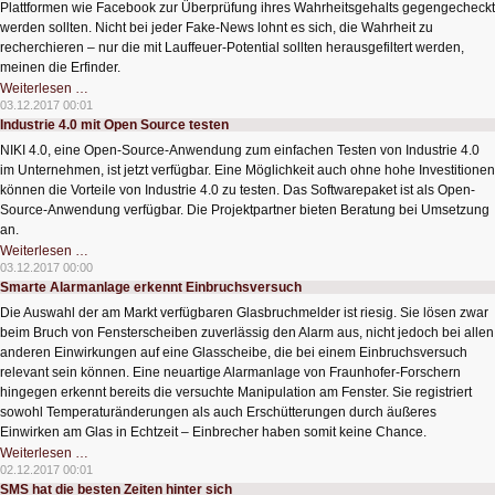
Co.
Plattformen wie Facebook zur Überprüfung ihres Wahrheitsgehalts gegengecheckt
werden sollten. Nicht bei jeder Fake-News lohnt es sich, die Wahrheit zu
recherchieren – nur die mit Lauffeuer-Potential sollten herausgefiltert werden,
meinen die Erfinder.
Mit
Weiterlesen …
KI
03.12.2017 00:01
gegen
Industrie 4.0 mit Open Source testen
die
Lügenpresse
NIKI 4.0, eine Open-Source-Anwendung zum einfachen Testen von Industrie 4.0
im Unternehmen, ist jetzt verfügbar. Eine Möglichkeit auch ohne hohe Investitionen
können die Vorteile von Industrie 4.0 zu testen. Das Softwarepaket ist als Open-
Source-Anwendung verfügbar. Die Projektpartner bieten Beratung bei Umsetzung
an.
Industrie
Weiterlesen …
4.0
03.12.2017 00:00
mit
Smarte Alarmanlage erkennt Einbruchsversuch
Open
Source
Die Auswahl der am Markt verfügbaren Glasbruchmelder ist riesig. Sie lösen zwar
testen
beim Bruch von Fensterscheiben zuverlässig den Alarm aus, nicht jedoch bei allen
anderen Einwirkungen auf eine Glasscheibe, die bei einem Einbruchsversuch
relevant sein können. Eine neuartige Alarmanlage von Fraunhofer-Forschern
hingegen erkennt bereits die versuchte Manipulation am Fenster. Sie registriert
sowohl Temperaturänderungen als auch Erschütterungen durch äußeres
Einwirken am Glas in Echtzeit – Einbrecher haben somit keine Chance.
Smarte
Weiterlesen …
Alarmanlage
02.12.2017 00:01
erkennt
SMS hat die besten Zeiten hinter sich
Einbruchsversuch