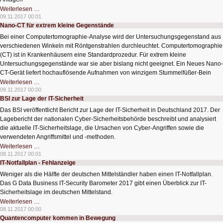
Nächste
Weiterlesen …
Generation
09.11.2017 00:01
von
Nano-CT für extrem kleine Gegenstände
SLM-
Anlagen
Bei einer Computertomographie-Analyse wird der Untersuchungsgegenstand aus
verschiedenen Winkeln mit Röntgenstrahlen durchleuchtet. Computertomographie
(CT) ist in Krankenhäusern eine Standardprozedur. Für extrem kleine
Untersuchungsgegenstände war sie aber bislang nicht geeignet. Ein Neues Nano-
CT-Gerät liefert hochauflösende Aufnahmen von winzigem Stummelfüßer-Bein
Nano-
Weiterlesen …
CT
09.11.2017 00:00
für
BSI zur Lage der IT-Sicherheit
extrem
kleine
Das BSI veröffentlicht Bericht zur Lage der IT-Sicherheit in Deutschland 2017. Der
Gegenstände
Lagebericht der nationalen Cyber-Sicherheitsbehörde beschreibt und analysiert
die aktuelle IT-Sicherheitslage, die Ursachen von Cyber-Angriffen sowie die
verwendeten Angriffsmittel und -methoden.
BSI
Weiterlesen …
zur
08.11.2017 00:01
Lage
IT-Notfallplan - Fehlanzeige
der
IT-
Weniger als die Hälfte der deutschen Mittelständler haben einen IT-Notfallplan.
Sicherheit
Das G Data Business IT-Security Barometer 2017 gibt einen Überblick zur IT-
Sicherheitslage im deutschen Mittelstand.
IT-
Weiterlesen …
Notfallplan
08.11.2017 00:00
-
Quantencomputer kommen in Bewegung
Fehlanzeige