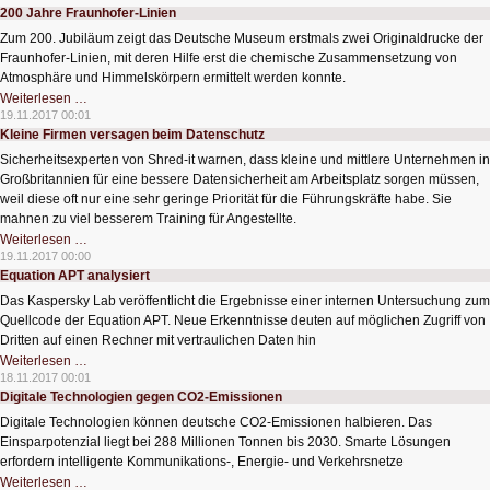
–
200 Jahre Fraunhofer-Linien
dann
reden
Zum 200. Jubiläum zeigt das Deutsche Museum erstmals zwei Originaldrucke der
Fraunhofer-Linien, mit deren Hilfe erst die chemische Zusammensetzung von
Atmosphäre und Himmelskörpern ermittelt werden konnte.
200
Weiterlesen …
Jahre
19.11.2017 00:01
Fraunhofer-
Kleine Firmen versagen beim Datenschutz
Linien
Sicherheitsexperten von Shred-it warnen, dass kleine und mittlere Unternehmen in
Großbritannien für eine bessere Datensicherheit am Arbeitsplatz sorgen müssen,
weil diese oft nur eine sehr geringe Priorität für die Führungskräfte habe. Sie
mahnen zu viel besserem Training für Angestellte.
Kleine
Weiterlesen …
Firmen
19.11.2017 00:00
versagen
Equation APT analysiert
beim
Datenschutz
Das Kaspersky Lab veröffentlicht die Ergebnisse einer internen Untersuchung zum
Quellcode der Equation APT. Neue Erkenntnisse deuten auf möglichen Zugriff von
Dritten auf einen Rechner mit vertraulichen Daten hin
Equation
Weiterlesen …
APT
18.11.2017 00:01
analysiert
Digitale Technologien gegen CO2-Emissionen
Digitale Technologien können deutsche CO2-Emissionen halbieren. Das
Einsparpotenzial liegt bei 288 Millionen Tonnen bis 2030. Smarte Lösungen
erfordern intelligente Kommunikations-, Energie- und Verkehrsnetze
Digitale
Weiterlesen …