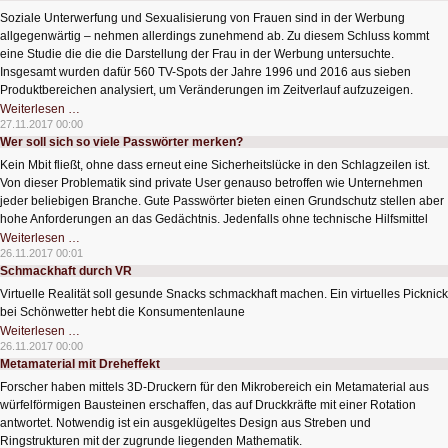
Transportfahrzeuge
Soziale Unterwerfung und Sexualisierung von Frauen sind in der Werbung
allgegenwärtig – nehmen allerdings zunehmend ab. Zu diesem Schluss kommt
eine Studie die die die Darstellung der Frau in der Werbung untersuchte.
Insgesamt wurden dafür 560 TV-Spots der Jahre 1996 und 2016 aus sieben
Produktbereichen analysiert, um Veränderungen im Zeitverlauf aufzuzeigen.
Sex
Weiterlesen …
sells
27.11.2017 00:00
-
Wer soll sich so viele Passwörter merken?
immer
noch
Kein Mbit fließt, ohne dass erneut eine Sicherheitslücke in den Schlagzeilen ist.
Von dieser Problematik sind private User genauso betroffen wie Unternehmen
jeder beliebigen Branche. Gute Passwörter bieten einen Grundschutz stellen aber
hohe Anforderungen an das Gedächtnis. Jedenfalls ohne technische Hilfsmittel
Wer
Weiterlesen …
soll
26.11.2017 00:01
sich
Schmackhaft durch VR
so
viele
Virtuelle Realität soll gesunde Snacks schmackhaft machen. Ein virtuelles Picknick
Passwörter
merken?
bei Schönwetter hebt die Konsumentenlaune
Schmackhaft
Weiterlesen …
durch
26.11.2017 00:00
VR
Metamaterial mit Dreheffekt
Forscher haben mittels 3D-Druckern für den Mikrobereich ein Metamaterial aus
würfelförmigen Bausteinen erschaffen, das auf Druckkräfte mit einer Rotation
antwortet. Notwendig ist ein ausgeklügeltes Design aus Streben und
Ringstrukturen mit der zugrunde liegenden Mathematik.