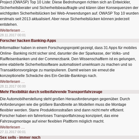
Project (OWASP) Top 10 Liste: Diese Bedrohungen richten sich an Entwickler,
Sicherheitsberater und Sicherheitsbeauftragte und klären über Konsequenzen der
wichtigsten Sicherheitslücken bei Web-Anwendungen auf. OWASP Top 10 wurden
erstmals seit 2013 aktualisiert. Aber neue Sicherheitslücken können jederzeit
entstehen.
Neue
Weiterlesen …
Sicherheitslage
28.11.2017 00:01
für
Forscher hacken Banking-Apps
Webanwendungen
Informatiker haben in einem Forschungsprojekt gezeigt, dass 31 Apps für mobiles
Online- Banking nicht sicher sind, darunter die der Sparkasse, der Volks- und
Raiffeisenbanken und der Commerzbank. Den Wissenschaftlern ist es gelungen,
eine etablierte Sicherheitssoftware automatisiert unwirksam zu machen und so
Transaktionsvorgänge zu manipulieren. Damit weisen sie erneut die
konzeptionelle Schwäche des Ein-Geräte-Bankings nach.
Forscher
Weiterlesen …
hacken
28.11.2017 00:00
Banking-
Mehr Flexibilität durch selbstfahrende Transportfahrzeuge
Apps
Die Automobilherstellung steht großen Herausforderungen gegenüber. Durch
Anforderungen wie die größere Bandbreite an Modellen muss die Montage
flexibler werden. Starre Produktionsstraßen sind dann nicht mehr effizient.
Forscher haben ein fahrerloses Transportfahrzeug konzipiert, das eine
Fahrzeugmontage auf einer flexiblen Plattform möglich macht.
Mehr
Weiterlesen …
Flexibilität
27.11.2017 00:01
durch
Sex sells - immer noch
selbstfahrende