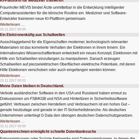
KI-Plattform für Mediziner trainieren
Cyberangriffen
Fraunhofer MEVIS bindet Ärzte unmittelbar in die Entwicklung intelligenter
Computerassistenten für die klinische Routine ein. Mediziner und Software-
Entwickler trainieren neue KI-Plattform gemeinsam.
KI-
Weiterlesen …
Plattform
16.11.2017 00:00
für
Ein Elektronenkäfig aus Schallwellen
Mediziner
trainieren
Ausschlaggebend für die Eigenschaften moderner, technologisch relevanter
Materialien ist das korrelierte Verhalten der Elektronen in ihrem Innern. Ein
internationales Wissenschaftlerteam entwickelt ein neues Konzept, Elektronen mit
Hilfe von Schallwellen einzufangen zu manipulieren. Danach erzeugen
Schallwellen auf piezoelektrischen Oberflächen elektrische Potentiale, mit deren
Hilfe Elektronen verschoben oder auch eingefangen werden können.
Ein
Weiterlesen …
Elektronenkäfig
15.11.2017 00:01
aus
Meine Daten bleiben in Deutschland.
Schallwellen
Verbote ausländischer Software in den USA und Russland haben erneut zu
Diskussionen um FSB/KGB und NSA und Hintertüren in Sicherheitssoftware
geführt. Vertrauen zwischen Herstellern und Verbrauchern ist ein hohes Gut –
gerade heutzutage und gerade in der IT-Sicherheitsbranche. Als deutsches
Unternehmen unterliegt G Data den strengen deutschen Datenschutzgesetzen.
Meine
Weiterlesen …
Daten
15.11.2017 00:00
bleiben
Quantenrechnen ermöglicht schnelle Datenbanksuche
in
Deutschland.
Fotosammlungen oder Soziale Netzwerke sind Datensammlungen, in denen die