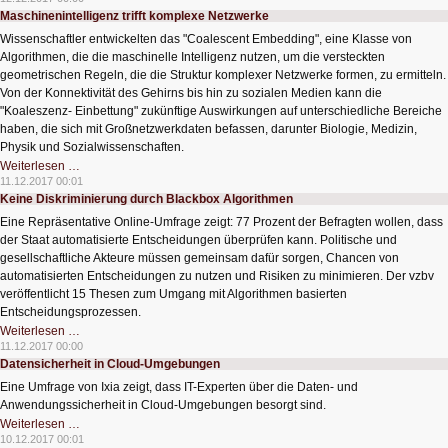
Maschinenintelligenz trifft komplexe Netzwerke
Wissenschaftler entwickelten das "Coalescent Embedding", eine Klasse von
Algorithmen, die die maschinelle Intelligenz nutzen, um die versteckten
geometrischen Regeln, die die Struktur komplexer Netzwerke formen, zu ermitteln.
Von der Konnektivität des Gehirns bis hin zu sozialen Medien kann die
"Koaleszenz- Einbettung" zukünftige Auswirkungen auf unterschiedliche Bereiche
haben, die sich mit Großnetzwerkdaten befassen, darunter Biologie, Medizin,
Physik und Sozialwissenschaften.
Maschinenintelligenz
Weiterlesen …
trifft
11.12.2017 00:01
komplexe
Keine Diskriminierung durch Blackbox Algorithmen
Netzwerke
Eine Repräsentative Online-Umfrage zeigt: 77 Prozent der Befragten wollen, dass
der Staat automatisierte Entscheidungen überprüfen kann. Politische und
gesellschaftliche Akteure müssen gemeinsam dafür sorgen, Chancen von
automatisierten Entscheidungen zu nutzen und Risiken zu minimieren. Der vzbv
veröffentlicht 15 Thesen zum Umgang mit Algorithmen basierten
Entscheidungsprozessen.
Keine
Weiterlesen …
Diskriminierung
11.12.2017 00:00
durch
Datensicherheit in Cloud-Umgebungen
Blackbox
Algorithmen
Eine Umfrage von Ixia zeigt, dass IT-Experten über die Daten- und
Anwendungssicherheit in Cloud-Umgebungen besorgt sind.
Datensicherheit
Weiterlesen …
in
10.12.2017 00:01
Cloud-