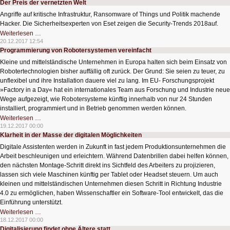
Der Preis der vernetzten Welt
Angriffe auf kritische Infrastruktur, Ransomware of Things und Politik machende
Hacker. Die Sicherheitsexperten von Eset zeigen die Security-Trends 2018auf.
Der
Weiterlesen …
Preis
20.12.2017 12:54
der
Programmierung von Robotersystemen vereinfacht
vernetzten
Welt
Kleine und mittelständische Unternehmen in Europa halten sich beim Einsatz von
Robotertechnologien bisher auffällig oft zurück. Der Grund: Sie seien zu teuer, zu
unflexibel und ihre Installation dauere viel zu lang. Im EU- Forschungsprojekt
»Factory in a Day« hat ein internationales Team aus Forschung und Industrie neue
Wege aufgezeigt, wie Robotersysteme künftig innerhalb von nur 24 Stunden
installiert, programmiert und in Betrieb genommen werden können.
Programmierung
Weiterlesen …
von
19.12.2017 00:00
Robotersystemen
Klarheit in der Masse der digitalen Möglichkeiten
vereinfacht
Digitale Assistenten werden in Zukunft in fast jedem Produktionsunternehmen die
Arbeit beschleunigen und erleichtern. Während Datenbrillen dabei helfen können,
den nächsten Montage-Schritt direkt ins Sichtfeld des Arbeiters zu projizieren,
lassen sich viele Maschinen künftig per Tablet oder Headset steuern. Um auch
kleinen und mittelständischen Unternehmen diesen Schritt in Richtung Industrie
4.0 zu ermöglichen, haben Wissenschaftler ein Software-Tool entwickelt, das die
Einführung unterstützt.
Klarheit
Weiterlesen …
in
18.12.2017 00:00
der
Digitalisierung findet ohne Ältere statt