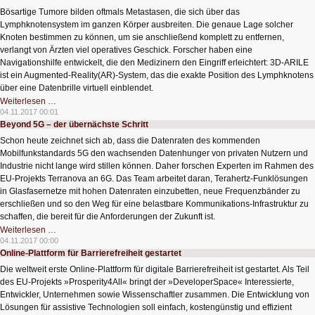
Bösartige Tumore bilden oftmals Metastasen, die sich über das
Lymphknotensystem im ganzen Körper ausbreiten. Die genaue Lage solcher
Knoten bestimmen zu können, um sie anschließend komplett zu entfernen,
verlangt von Ärzten viel operatives Geschick. Forscher haben eine
Navigationshilfe entwickelt, die den Medizinern den Eingriff erleichtert: 3D-ARILE
ist ein Augmented-Reality(AR)-System, das die exakte Position des Lymphknotens
über eine Datenbrille virtuell einblendet.
AR-
Weiterlesen …
Brille
04.11.2017 00:01
unterstützt
Beyond 5G – der übernächste Schritt
Arzt
bei
Schon heute zeichnet sich ab, dass die Datenraten des kommenden
Tumoroperationen
Mobilfunkstandards 5G den wachsenden Datenhunger von privaten Nutzern und
Industrie nicht lange wird stillen können. Daher forschen Experten im Rahmen des
EU-Projekts Terranova an 6G. Das Team arbeitet daran, Terahertz-Funklösungen
in Glasfasernetze mit hohen Datenraten einzubetten, neue Frequenzbänder zu
erschließen und so den Weg für eine belastbare Kommunikations-Infrastruktur zu
schaffen, die bereit für die Anforderungen der Zukunft ist.
Beyond
Weiterlesen …
5G
04.11.2017 00:00
–
Online-Plattform für Barrierefreiheit gestartet
der
übernächste
Die weltweit erste Online-Plattform für digitale Barrierefreiheit ist gestartet. Als Teil
Schritt
des EU-Projekts »Prosperity4All« bringt der »DeveloperSpace« Interessierte,
Entwickler, Unternehmen sowie Wissenschaftler zusammen. Die Entwicklung von
Lösungen für assistive Technologien soll einfach, kostengünstig und effizient