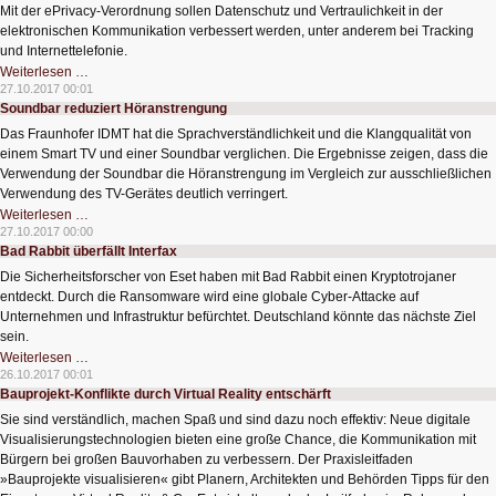
Mit der ePrivacy-Verordnung sollen Datenschutz und Vertraulichkeit in der
elektronischen Kommunikation verbessert werden, unter anderem bei Tracking
und Internettelefonie.
EU-
Weiterlesen …
Parlament
27.10.2017 00:01
beschließt
Soundbar reduziert Höranstrengung
ePrivacy-
Verordnung
Das Fraunhofer IDMT hat die Sprachverständlichkeit und die Klangqualität von
einem Smart TV und einer Soundbar verglichen. Die Ergebnisse zeigen, dass die
Verwendung der Soundbar die Höranstrengung im Vergleich zur ausschließlichen
Verwendung des TV-Gerätes deutlich verringert.
Soundbar
Weiterlesen …
reduziert
27.10.2017 00:00
Höranstrengung
Bad Rabbit überfällt Interfax
Die Sicherheitsforscher von Eset haben mit Bad Rabbit einen Kryptotrojaner
entdeckt. Durch die Ransomware wird eine globale Cyber-Attacke auf
Unternehmen und Infrastruktur befürchtet. Deutschland könnte das nächste Ziel
sein.
Bad
Weiterlesen …
Rabbit
26.10.2017 00:01
überfällt
Bauprojekt-Konflikte durch Virtual Reality entschärft
Interfax
Sie sind verständlich, machen Spaß und sind dazu noch effektiv: Neue digitale
Visualisierungstechnologien bieten eine große Chance, die Kommunikation mit
Bürgern bei großen Bauvorhaben zu verbessern. Der Praxisleitfaden
»Bauprojekte visualisieren« gibt Planern, Architekten und Behörden Tipps für den