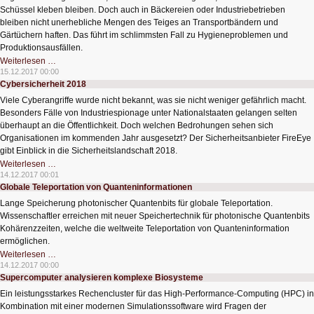
Schüssel kleben bleiben. Doch auch in Bäckereien oder Industriebetrieben
bleiben nicht unerhebliche Mengen des Teiges an Transportbändern und
Gärtüchern haften. Das führt im schlimmsten Fall zu Hygieneproblemen und
Produktionsausfällen.
Warum
Weiterlesen …
Teige
15.12.2017 00:00
an
Cybersicherheit 2018
Oberflächen
kleben
Viele Cyberangriffe wurde nicht bekannt, was sie nicht weniger gefährlich macht.
Besonders Fälle von Industriespionage unter Nationalstaaten gelangen selten
überhaupt an die Öffentlichkeit. Doch welchen Bedrohungen sehen sich
Organisationen im kommenden Jahr ausgesetzt? Der Sicherheitsanbieter FireEye
gibt Einblick in die Sicherheitslandschaft 2018.
Cybersicherheit
Weiterlesen …
2018
14.12.2017 00:01
Globale Teleportation von Quanteninformationen
Lange Speicherung photonischer Quantenbits für globale Teleportation.
Wissenschaftler erreichen mit neuer Speichertechnik für photonische Quantenbits
Kohärenzzeiten, welche die weltweite Teleportation von Quanteninformation
ermöglichen.
Globale
Weiterlesen …
Teleportation
14.12.2017 00:00
von
Supercomputer analysieren komplexe Biosysteme
Quanteninformationen
Ein leistungsstarkes Rechencluster für das High-Performance-Computing (HPC) in
Kombination mit einer modernen Simulationssoftware wird Fragen der