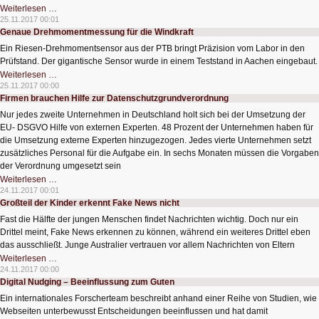
Metamaterial
Weiterlesen …
mit
25.11.2017 00:01
Dreheffekt
Genaue Drehmomentmessung für die Windkraft
Ein Riesen-Drehmomentsensor aus der PTB bringt Präzision vom Labor in den
Prüfstand. Der gigantische Sensor wurde in einem Teststand in Aachen eingebaut.
Genaue
Weiterlesen …
Drehmomentmessung
25.11.2017 00:00
für
Firmen brauchen Hilfe zur Datenschutzgrundverordnung
die
Windkraft
Nur jedes zweite Unternehmen in Deutschland holt sich bei der Umsetzung der
EU- DSGVO Hilfe von externen Experten. 48 Prozent der Unternehmen haben für
die Umsetzung externe Experten hinzugezogen. Jedes vierte Unternehmen setzt
zusätzliches Personal für die Aufgabe ein. In sechs Monaten müssen die Vorgaben
der Verordnung umgesetzt sein
Firmen
Weiterlesen …
brauchen
24.11.2017 00:01
Hilfe
Großteil der Kinder erkennt Fake News nicht
zur
Datenschutzgrundverordnung
Fast die Hälfte der jungen Menschen findet Nachrichten wichtig. Doch nur ein
Drittel meint, Fake News erkennen zu können, während ein weiteres Drittel eben
das ausschließt. Junge Australier vertrauen vor allem Nachrichten von Eltern
Großteil
Weiterlesen …
der
24.11.2017 00:00
Kinder
Digital Nudging – Beeinflussung zum Guten
erkennt
Fake
Ein internationales Forscherteam beschreibt anhand einer Reihe von Studien, wie
News
nicht
Webseiten unterbewusst Entscheidungen beeinflussen und hat damit