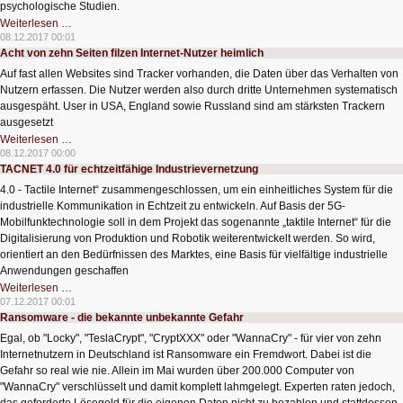
psychologische Studien.
Gesundheitshelfer
Weiterlesen …
Smartphone
08.12.2017 00:01
Acht von zehn Seiten filzen Internet-Nutzer heimlich
Auf fast allen Websites sind Tracker vorhanden, die Daten über das Verhalten von
Nutzern erfassen. Die Nutzer werden also durch dritte Unternehmen systematisch
ausgespäht. User in USA, England sowie Russland sind am stärksten Trackern
ausgesetzt
Acht
Weiterlesen …
von
08.12.2017 00:00
zehn
TACNET 4.0 für echtzeitfähige Industrievernetzung
Seiten
filzen
4.0 - Tactile Internet“ zusammengeschlossen, um ein einheitliches System für die
Internet-
Nutzer
industrielle Kommunikation in Echtzeit zu entwickeln. Auf Basis der 5G-
heimlich
Mobilfunktechnologie soll in dem Projekt das sogenannte „taktile Internet“ für die
Digitalisierung von Produktion und Robotik weiterentwickelt werden. So wird,
orientiert an den Bedürfnissen des Marktes, eine Basis für vielfältige industrielle
Anwendungen geschaffen
TACNET
Weiterlesen …
4.0
07.12.2017 00:01
für
Ransomware - die bekannte unbekannte Gefahr
echtzeitfähige
Industrievernetzung
Egal, ob "Locky", "TeslaCrypt", "CryptXXX" oder "WannaCry" - für vier von zehn
Internetnutzern in Deutschland ist Ransomware ein Fremdwort. Dabei ist die
Gefahr so real wie nie. Allein im Mai wurden über 200.000 Computer von
"WannaCry" verschlüsselt und damit komplett lahmgelegt. Experten raten jedoch,