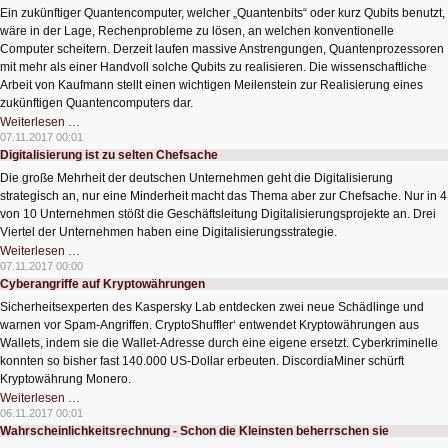
Ein zukünftiger Quantencomputer, welcher „Quantenbits“ oder kurz Qubits benutzt,
wäre in der Lage, Rechenprobleme zu lösen, an welchen konventionelle
Computer scheitern. Derzeit laufen massive Anstrengungen, Quantenprozessoren
mit mehr als einer Handvoll solche Qubits zu realisieren. Die wissenschaftliche
Arbeit von Kaufmann stellt einen wichtigen Meilenstein zur Realisierung eines
zukünftigen Quantencomputers dar.
Quantencomputer
Weiterlesen …
kommen
07.11.2017 00:01
in
Digitalisierung ist zu selten Chefsache
Bewegung
Die große Mehrheit der deutschen Unternehmen geht die Digitalisierung
strategisch an, nur eine Minderheit macht das Thema aber zur Chefsache. Nur in 4
von 10 Unternehmen stößt die Geschäftsleitung Digitalisierungsprojekte an. Drei
Viertel der Unternehmen haben eine Digitalisierungsstrategie.
Digitalisierung
Weiterlesen …
ist
07.11.2017 00:00
zu
Cyberangriffe auf Kryptowährungen
selten
Chefsache
Sicherheitsexperten des Kaspersky Lab entdecken zwei neue Schädlinge und
warnen vor Spam-Angriffen. CryptoShuffler‘ entwendet Kryptowährungen aus
Wallets, indem sie die Wallet-Adresse durch eine eigene ersetzt. Cyberkriminelle
konnten so bisher fast 140.000 US-Dollar erbeuten. DiscordiaMiner schürft
Kryptowährung Monero.
Cyberangriffe
Weiterlesen …
auf
06.11.2017 00:01
Kryptowährungen
Wahrscheinlichkeitsrechnung - Schon die Kleinsten beherrschen sie