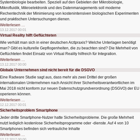
Systembiologie bearbeiten. Speziell auf den Gebieten der Mikrobiologie,
Mikrofluidik, Mikroelektronik und des Datenmanagements soll moderne
Rechentechnik der Minimierung von kostenintensiven biologischen Experimenten
und praktischen Untersuchungen dienen.
Supercomputer
Weiterlesen …
analysieren
13.12.2017 00:01
komplexe
Virtual Reality hilft Geflüchteten
Biosysteme
Wie verhält man sich in einer deutschen Arztpraxis? Welche Unterlagen benötigt
man? Gibt es kulturelle Gepflogenheiten, die zu beachten sind? Die Mehrheit von
Geflüchteten findet Einsatz von Virtual Reality hilfreich für Integration.
Virtual
Weiterlesen …
Reality
13.12.2017 00:00
hilft
Globale Unternehmen sind nicht bereit für die DSGVO
Geflüchteten
Eine Radware Studie sagt aus, dass mehr als zwei Drittel der großen
internationalen Unternehmen nach Ansicht ihrer Sicherheitsverantwortlichen im
Mai 2018 nicht konform zur neuen Datenschutzgrundverordnung (DSGVO) der EU
operieren können.
Globale
Weiterlesen …
Unternehmen
12.12.2017 00:01
sind
Sicherheitsproblem Smartphone
nicht
bereit
Jeder dritte Smartphone-Nutzer hatte Sicherheitsprobleme. Die große Mehrheit
für
die
nutzt lediglich kostenlose Sicherheitsprogramme oder -dienste. Auf 4 von 10
DSGVO
Smartphones befinden sich vertrauliche Inhalte
Sicherheitsproblem
Weiterlesen …
Smartphone
12.12.2017 00:00