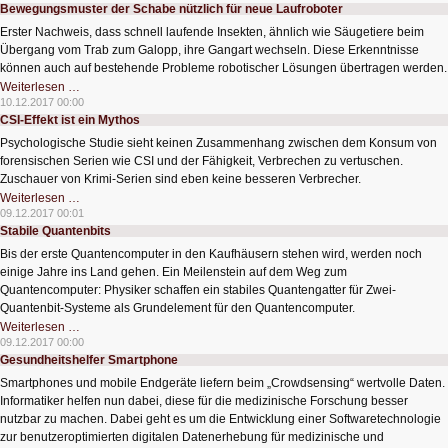
Bewegungsmuster der Schabe nützlich für neue Laufroboter
Umgebungen
Erster Nachweis, dass schnell laufende Insekten, ähnlich wie Säugetiere beim
Übergang vom Trab zum Galopp, ihre Gangart wechseln. Diese Erkenntnisse
können auch auf bestehende Probleme robotischer Lösungen übertragen werden.
Bewegungsmuster
Weiterlesen …
der
10.12.2017 00:00
Schabe
CSI-Effekt ist ein Mythos
nützlich
für
Psychologische Studie sieht keinen Zusammenhang zwischen dem Konsum von
neue
Laufroboter
forensischen Serien wie CSI und der Fähigkeit, Verbrechen zu vertuschen.
Zuschauer von Krimi-Serien sind eben keine besseren Verbrecher.
CSI-
Weiterlesen …
Effekt
09.12.2017 00:01
ist
Stabile Quantenbits
ein
Mythos
Bis der erste Quantencomputer in den Kaufhäusern stehen wird, werden noch
einige Jahre ins Land gehen. Ein Meilenstein auf dem Weg zum
Quantencomputer: Physiker schaffen ein stabiles Quantengatter für Zwei-
Quantenbit-Systeme als Grundelement für den Quantencomputer.
Stabile
Weiterlesen …
Quantenbits
09.12.2017 00:00
Gesundheitshelfer Smartphone
Smartphones und mobile Endgeräte liefern beim „Crowdsensing“ wertvolle Daten.
Informatiker helfen nun dabei, diese für die medizinische Forschung besser
nutzbar zu machen. Dabei geht es um die Entwicklung einer Softwaretechnologie
zur benutzeroptimierten digitalen Datenerhebung für medizinische und